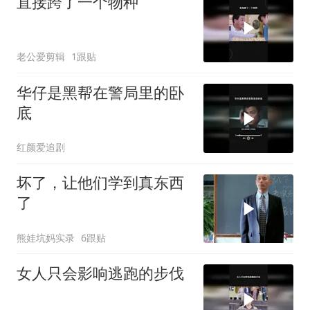
直接跨了一个物种
老公爱剪辑
1跟贴
华仔是黑帮在警局里的卧
底
红颜爱追剧
坏了，让他们学到真东西
了
熊娃坑妈实录
6跟贴
女人只会影响逃跑的步伐