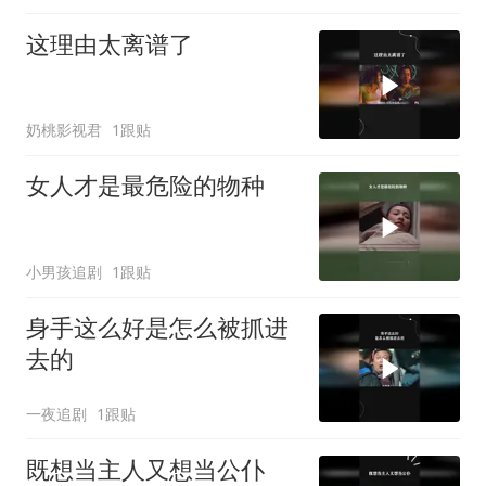
这理由太离谱了
奶桃影视君
1跟贴
女人才是最危险的物种
小男孩追剧
1跟贴
身手这么好是怎么被抓进
去的
一夜追剧
1跟贴
既想当主人又想当公仆