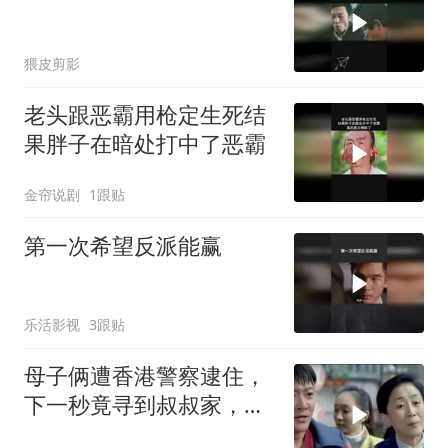
猥皮剪影
老头跟恶霸用枪定生死结
果胖子在暗处打中了恶霸
金帘说剧
1跟贴
第一次希望反派能赢
乐活影视
3跟贴
母子俩遭香港警察逮住，
下一秒竟寻到叔叔家，瞬
间有了救星