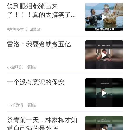
笑到眼泪都流出来
了！！！真的太搞笑了！
星爷不愧是第一喜剧之王
樱桃唠生活
2跟贴
雷洛：我要贪就贪五亿
小金聊剧
2跟贴
一个没有意识的保安
一样剪辑
1跟贴
杀青前一天，林家栋才知
道自己演的是卧底