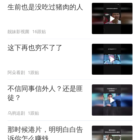
生前也是没吃过猪肉的人
靓妹影视菌
16跟贴
这下再也穷不了了
阿朵看剧
1跟贴
不信同事信外人？还是匪
徒？
乌鸦追剧
1跟贴
那时候港片，明明白白告
诉你怎么赚钱