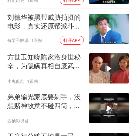
料定历史
1跟贴
打开APP
刘德华被黑帮威胁拍摄的
电影，真实还原帮派斗
争！
裤梨子解说
1跟贴
打开APP
方世玉知晓陈家洛身世秘
辛，为隐瞒真相自废武
功，背后隐情引深思
小鬼侃剧
1跟贴
弟弟输光家底要剁手，没
想赌神故意不碰四筒，老
千输惨了
西柚影视君