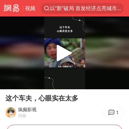
视频
以“新”破局 首发经济点亮城市消费活力
台风白海豚进入48小时警戒线
中方回应是否在太平洋海底开采稀土
台风白海豚影响中国已成定局
佛得角门将亮相智利俱乐部主场
U17国足1分钟轰2球
宇树科技发行价格150.80元/股
00:00
00:48
五粮液渠道价一箱上涨近百元
Play
Ent
full
法国下周开始禁止未经同意的电话营销
这个车夫，心眼实在太多
“深圳地面沉降致车辆损坏”不实
疯癫影视
1
河南
24小时不关空调 电费会更低吗