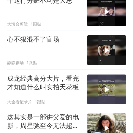
干这行分赃不均是大忌
大海会剪辑
1跟贴
心不狠混不了官场
静静剧场
1跟贴
成龙经典高分大片，看完
才知道什么叫实拍天花板
大金看记录片
1跟贴
这其实是一部讲父爱的电
影，周星驰至今无法超越