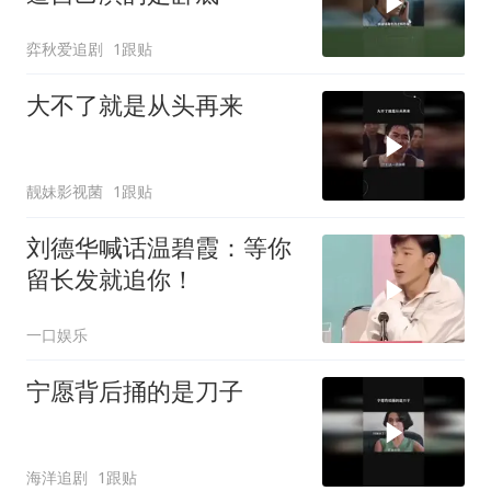
弈秋爱追剧
1跟贴
大不了就是从头再来
靓妹影视菌
1跟贴
刘德华喊话温碧霞：等你
留长发就追你！
一口娱乐
宁愿背后捅的是刀子
海洋追剧
1跟贴