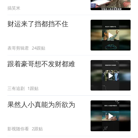
的喜剧经典
搞笑米
财运来了挡都挡不住
表哥剪辑君
24跟贴
跟着豪哥想不发财都难
三有追剧
1跟贴
果然人小真能为所欲为
影视随你看
2跟贴