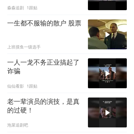
淼淼追剧
1跟贴
一生都不服输的散户 股票
上班摸鱼一级选手
一人一龙不务正业搞起了
诈骗
仙仙看影
1跟贴
老一辈演员的演技，是真
的过硬！
泡菜追剧吧