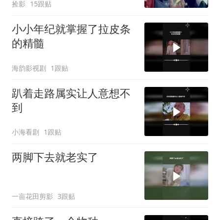
捡影
15跟贴
小小年纪就掌握了拉皮条
的精髓
海韵影视剧
1跟贴
趴着走路属实让人意想不
到
小海看剧
1跟贴
两脚下去就老实了
一亩花田剪影
3跟贴