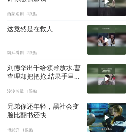
西蒙追剧
4跟贴
这竟然是在救人
魏延看剧
2跟贴
刘德华出千给领导放水,曹
查理却把把抢,结果手里没
一张牌了
泠泠剪辑
1跟贴
兄弟你还年轻，黑社会变
脸比翻书还快
博武弈
1跟贴