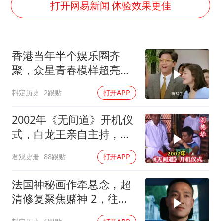
把党建设得更加坚强有力
打开网易新闻 体验效果更佳
宇树科技王兴兴身家有望超200亿元
村民谈“梅姨”：叫的其实是“媒姨”
香港当年半个娱乐圈齐
中国养老床位“三连降”
聚，众星青春模样超亮
贵州轮胎子公司获美国退税8136万
眼，星爷现身瞬间惊艳
料定历史
2跟贴
打开APP
郑国霖回应去景区上班被保安拦下
奋进开新局 实干挑大梁
2002年《无间道》开机仪
式，白龙王亲自主持，预
言句句成真！
君观史册
88跟贴
打开APP
法国神秘画作牵悬念，超
清修复聚焦赌神 2，往昔
经典深度解读