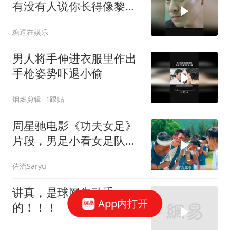
有没有人说你长得像黎
明，这段笑喷了
糖逗在娱乐
男人将手伸进衣服里作出
手枪姿势吓退小偷
烟燃剪辑
1跟贴
周星驰电影《功夫女足》
片段，男足小看女足队
员，结果被打惨了
佐流Saryu
讲真，是球网先动手
App内打开
的！！！