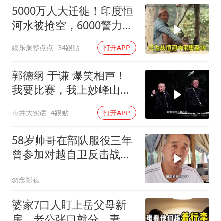
5000万人大迁徙！印度恒
河水被抢空，6000警力全
员戒备！
娱乐洞察点点
34跟贴
打开APP
郭德纲 于谦 爆笑相声！
我要比赛，我上妙峰山干
嘛去？你去拜一拜冠军老
市井大实话
4跟贴
打开APP
祖庙
58岁帅哥在部队服役三年
曾参加对越自卫反击战讲
述猫耳洞里的
勿念影视
婆家7口人盯上岳父母新
房，老公张口就分，妻子