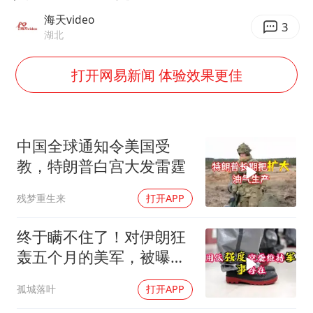
《龙餐馆》 冲奖
海天video
国足U17与阿森纳决赛取消 并列冠军
3
湖北
上门女婿出轨女邻居多年被判重婚罪
打开网易新闻 体验效果更佳
构建更高水平的全民健身公共服务体系
韩军前线部队连曝丑闻
奋力开创中国式现代化建设新局面
中国全球通知令美国受
教，特朗普白宫大发雷霆
残梦重生来
打开APP
终于瞒不住了！对伊朗狂
轰五个月的美军，被曝出
内部出了大问题！
孤城落叶
打开APP