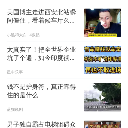
美国博主走进西安北站瞬
间僵住，看着候车厅久久
说不出话语
小黑和大白
4跟贴
太真实了！把全世界企业
坑了个遍，如今印度彻底
无人问津
星中乐事
钱不是护身符，真正靠得
住的是什么
蓝猫说剧
男子独自霸占电梯阻碍众