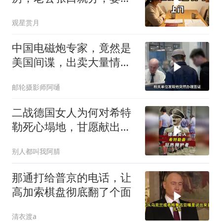
甩6个字全场僵住
观星赏月
中国电磁炮专家，竟然是
美国间谍，出卖大量情
报，让国家损失惨重
邮轮摄影师阿嗵
二战德国女人为何对希特
勒死心塌地，甘愿献出一
切？
别人都叫我阿腈
那通打给普京的电话，让
高加索棋盘彻底翻了个面
清衣渡a