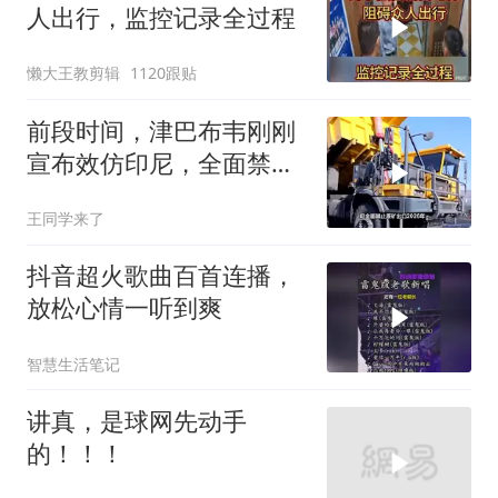
人出行，监控记录全过程
懒大王教剪辑
1120跟贴
前段时间，津巴布韦刚刚
宣布效仿印尼，全面禁止
原矿出口
王同学来了
抖音超火歌曲百首连播，
放松心情一听到爽
智慧生活笔记
讲真，是球网先动手
的！！！