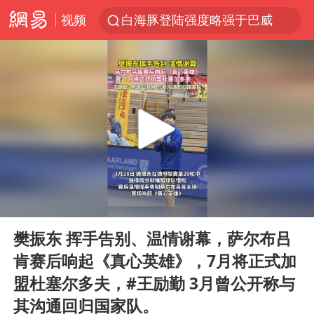
视频
白海豚登陆强度略强于巴威
《披荆斩棘2026》阵容官宣
杭州机场已取消航班388架次
浙江省委书记：该停下的坚决停下来
中国籍豪华游艇富商之子在泰国被杀
美将每月供乌爱国者拦截导弹
白海豚北上或致京津冀暴雨
00:00
00:09
上海中心千吨“镇楼神器”摆动明显
Play
Ent
full
10余省份将出现强风雨 局地特大暴雨
樊振东 挥手告别、温情谢幕，萨尔布吕
肯赛后响起《真心英雄》，7月将正式加
世界第1特鲁姆普斯诺克中国赛一轮游
盟杜塞尔多夫，#王励勤 3月曾公开称与
新疆一婚礼线上邀请引热议
其沟通回归国家队。