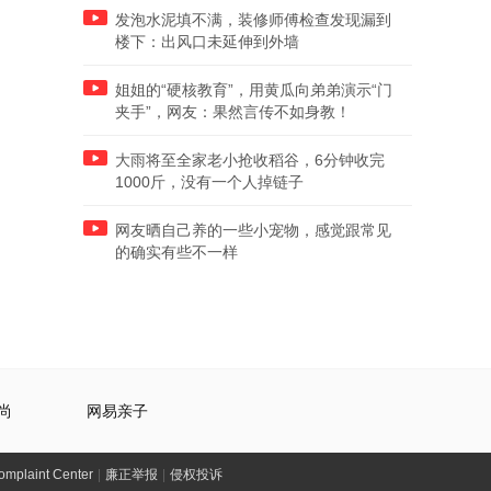
发泡水泥填不满，装修师傅检查发现漏到
楼下：出风口未延伸到外墙
姐姐的“硬核教育”，用黄瓜向弟弟演示“门
夹手”，网友：果然言传不如身教！
大雨将至全家老小抢收稻谷，6分钟收完
1000斤，没有一个人掉链子
网友晒自己养的一些小宠物，感觉跟常见
的确实有些不一样
尚
网易亲子
laint Center
|
廉正举报
|
侵权投诉