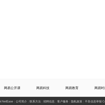
网易公开课
网易科技
网易教育
网易时
t NetEase
|
公司简介
|
联系方法
|
招聘信息
|
客户服务
|
隐私政策
|
不良信息举报 Comp