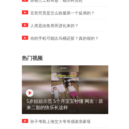
苏格兰工程奇迹：福尔柯克轮
玄奘究竟是怎么收服第一个徒弟的？
人类是由鱼类而进化来的？
你的手机可能比马桶还脏？真的假的？
热门视频
5岁姐姐示范 5个月宝宝秒懂 网友：原
来二胎的快乐长这样
孙子考取上海交大爷爷感谢亲家母