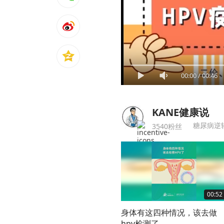
00:00
/
00:46
KANE健康说
糖尿病逆
3540粉丝
00:52
身体有这四种情况，该去做
hpv检测了