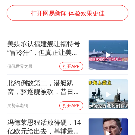
白海豚可深入内陆制造大范围风雨
面对面丨蔡磊：与渐冻症抗争 纵使不敌 也不屈服
打开网易新闻 体验效果更佳
NBA传奇教练老尼尔森去世
手机真会“偷听”我们说话吗
美媒承认福建舰让福特号
加沙约14万栋建筑被完全摧毁
“冒冷汗”，但真正让美国
5万小车卖不动 微型代步车集体遇冷
紧张的根本不是航母本身
侃侃世界之最
打开APP
“皋”在低处
从科技创新看开局起步的时与势
北约倒数第二，潜艇趴
窝，驱逐舰被砍，昔日的
皇家海军怎么了？
局势车老鸭
打开APP
冯德莱恩狠话放得硬，14
亿欧元给出去，基辅最缺