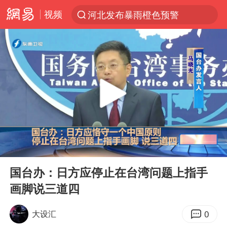
视频
河北发布暴雨橙色预警
台风“白海豚”登陆 各地各部门全力应对
人形机器人第一股
多地银行上调存款利率
上海地铁4条线路全线停运
白海豚路径图
宇树申购 中一签有望赚20万元
00:00
00:49
4.2平卫生间补漏注胶花1.55万
Play
Ent
full
武汉3名城管协管员殴打摊主被刑拘
国台办：日方应停止在台湾问题上指手
画脚说三道四
律师谈贾冰私人饭局被偷拍
男子结婚8年3个女儿都不是亲生
0
大设汇