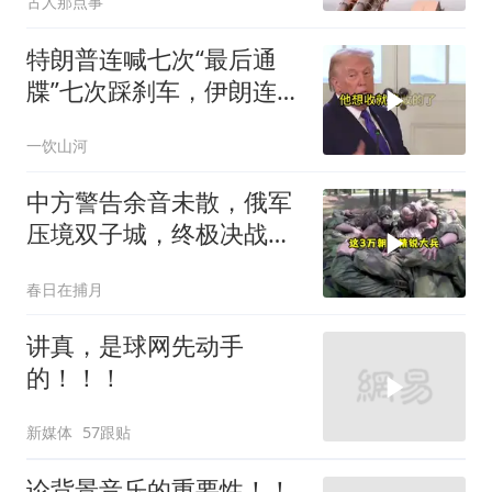
古人那点事
特朗普连喊七次“最后通
牒”七次踩刹车，伊朗连谈
都不认，这出戏到底演给
一饮山河
谁看
中方警告余音未散，俄军
压境双子城，终极决战开
打，俄向亚洲借兵
春日在捕月
讲真，是球网先动手
的！！！
新媒体
57跟贴
论背景音乐的重要性！！