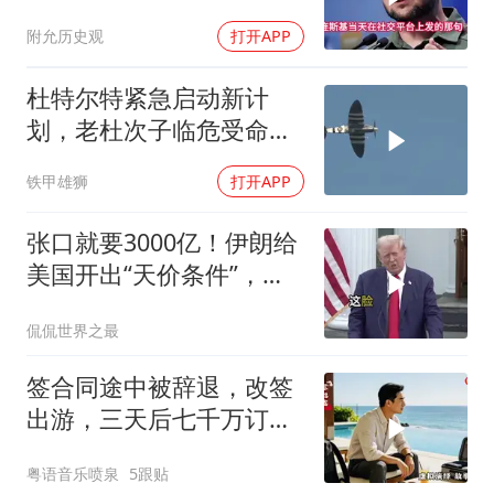
的东西却一样没补上
附允历史观
打开APP
杜特尔特紧急启动新计
划，老杜次子临危受命，
对总统大位势在必得
铁甲雄狮
打开APP
张口就要3000亿！伊朗给
美国开出“天价条件”，特
朗普这回真被拿捏了？
侃侃世界之最
签合同途中被辞退，改签
出游，三天后七千万订单
告吹，老板拍腿连声懊悔
粤语音乐喷泉
5跟贴