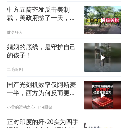
中方五箭齐发反击美制
裁，美政府憋了一天，最
后才回了四个字
健身狂人
婚姻的底线，是守护自己
的孩子！
二毛追剧
国产光刻机效率仅阿斯麦
一半，西方为何反而更
慌？
小雪的运动之心
114跟贴
正对印度的歼-20实为四手