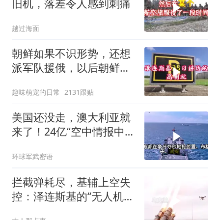
旧机，落差令人感到刺痛
越过海面
朝鲜如果不识形势，还想
派军队援俄，以后朝鲜如
果有把柄被乌克兰
趣味萌宠的日常
2131跟贴
美国还没走，澳大利亚就
来了！24亿“空中情报中
心”刚到手就杀入南海
环球军武密语
拦截弹耗尽，基辅上空失
控：泽连斯基的“无人机神
话”为何突然没人提了