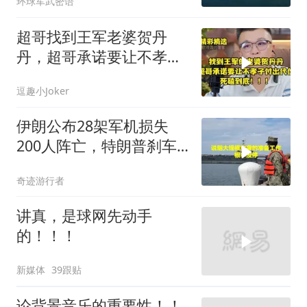
环球军武密语
超哥找到王军老婆贺丹
丹，超哥承诺要让不孝子
付出代价，死磕到底
逗趣小Joker
伊朗公布28架军机损失
200人阵亡，特朗普刹车
真相曝光
奇迹游行者
讲真，是球网先动手
的！！！
新媒体
39跟贴
论背景音乐的重要性！！