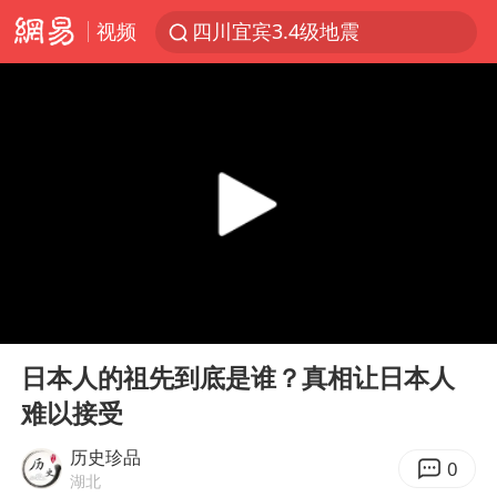
视频
四川宜宾3.4级地震
新疆阿克苏地震
香港宏福苑火灾或由烟头引起
浙江台州《告全体市民书》
中国父女泰国骑摩托车坠崖1死1伤
伊斯兰版北约来了吗
网约车司机充电时猝死保险拒赔
00:00
13:23
周末打虎 宋致远被查
Play
Ent
full
泰国初中生饮弹自尽前开了26枪
日本人的祖先到底是谁？真相让日本人
难以接受
陕西柞水泥石流已致2死 仍有1人失联
店主称换“青海拉面”招牌后生意更好
历史珍品
0
湖北