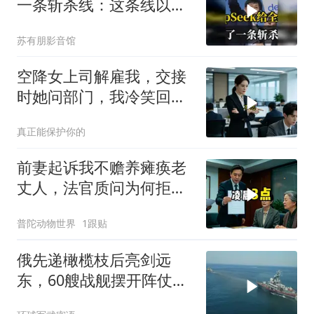
一条斩杀线：这条线以下
的，趁早都别干了！
苏有朋影音馆
空降女上司解雇我，交接
时她问部门，我冷笑回
答：明天
真正能保护你的
前妻起诉我不赡养瘫痪老
丈人，法官质问为何拒不
履行赡养义务
普陀动物世界
1跟贴
俄先递橄榄枝后亮剑远
东，60艘战舰摆开阵仗，
日本敢动北方四岛？