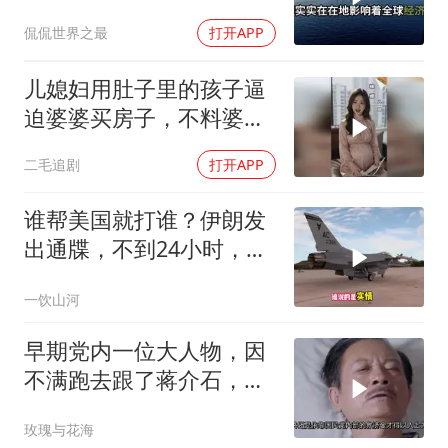
这盘棋下得真精
侃侃世界之最
打开APP
儿媳妇用肚子里的孩子逼
迫婆婆买房子，不料婆婆
的做法绝了！
二毛追剧
打开APP
谁帮美国就打谁？伊朗发
出通牒，不到24小时，特
朗普态度发生转变
一饮山河
早期党内一位大人物，因
不满跑去跟了蒋介石，不
料晚年竟悲惨死
玫瑰与花海