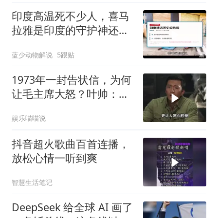
印度高温死不少人，喜马
拉雅是印度的守护神还是
救星
蓝少动物解说
5跟贴
1973年一封告状信，为何
让毛主席大怒？叶帅：杀
一儆百！
娱乐喵喵说
抖音超火歌曲百首连播，
放松心情一听到爽
智慧生活笔记
DeepSeek 给全球 AI 画了