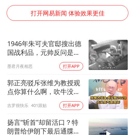
李斌称蔚来新车将搭载120度三元电池
多所高校取消艺考
打开网易新闻 体验效果更佳
22岁女生独闯南太行失联12天
上半年国内居民出游人次34.63亿
1946年朱可夫官邸搜出德
薛之谦杭州站演唱会取消
国战利品，元帅反问是否
习近平心系体育强国建设
需辞职
墨君月夜相思
打开APP
郭正亮驳斥张维为教授观
点你算什么啊，吹牛没
用！
吉罗很快乐
401跟贴
打开APP
扬言“斩首”却留活口？特
朗普给伊朗下最后通牒，