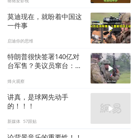
猪猪爱影视
莫迪现在，就盼着中国这
一件事
启迪你的思维
特朗普很快签署140亿对
台军售？美议员窜台：必
须以实力拒统
烽火观察
讲真，是球网先动手
的！！！
新媒体
57跟贴
论背景音乐的重要性！！