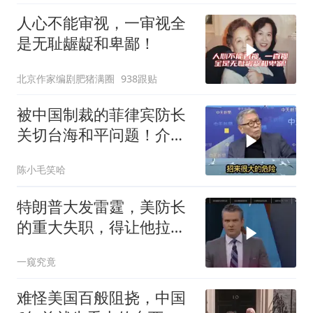
人心不能审视，一审视全
是无耻龌龊和卑鄙！
北京作家编剧肥猪满圈
938跟贴
被中国制裁的菲律宾防长
关切台海和平问题！介文
汲：手伸的太长了
陈小毛笑哈
特朗普大发雷霆，美防长
的重大失职，得让他拉下
脸去求内塔尼亚胡
一窥究竟
难怪美国百般阻挠，中国