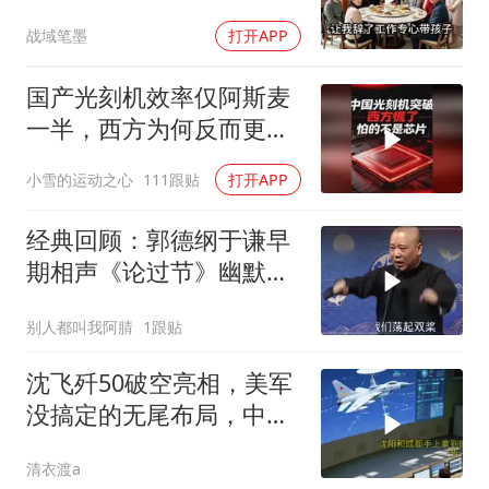
时全愣住了
战域笔墨
打开APP
国产光刻机效率仅阿斯麦
一半，西方为何反而更
慌？
小雪的运动之心
111跟贴
打开APP
经典回顾：郭德纲于谦早
期相声《论过节》幽默风
趣爆笑不断
别人都叫我阿腈
1跟贴
沈飞歼50破空亮相，美军
没搞定的无尾布局，中国
已经飞了一年半
清衣渡a