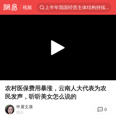
视频
上半年我国经营主体结构持续优化
《披荆斩棘2026》阵容官宣
杭州机场已取消航班388架次
浙江省委书记：该停下的坚决停下来
中国籍豪华游艇富商之子在泰国被杀
美将每月供乌爱国者拦截导弹
白海豚北上或致京津冀暴雨
00:00
02:09
上海中心千吨“镇楼神器”摆动明显
Play
Ent
full
10余省份将出现强风雨 局地特大暴雨
农村医保费用暴涨，云南人大代表为农
民发声，听听美女怎么说的
世界第1特鲁姆普斯诺克中国赛一轮游
新疆一婚礼线上邀请引热议
申屠文康
0
四川