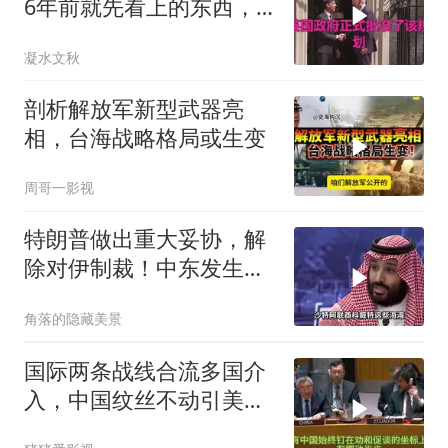
6年前就先看上的东西，
特朗普想要截胡？
凝水文秋
剖析解放军新型武器亮
相，台海战略格局或生变
周哥一影视
特朗普做出重大妥协，解
除对伊制裁！中东发生怎
样的巨变？
角落的隐藏美景
国际两条战线合流多国介
入，中国纹丝不动引美方
焦虑