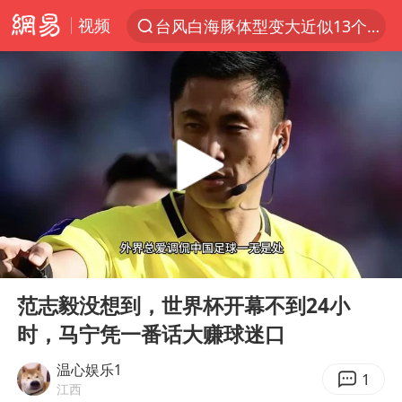
视频
台风白海豚体型变大近似13个浙江面积
夜幕落下 运动上场
泰交通部副部长回应中国人遭歧视手势
改名后的“青海拉面”店
段绚竞因公牺牲 年仅44岁
1岁宝宝碰坏纸巾盒 宝妈被索赔924元
女子开一天一夜空调后二氧化碳中毒
00:00
06:20
男子结婚8年3个女儿均非亲生
Play
Ent
full
“空调24小时开着更省电”不实
范志毅没想到，世界杯开幕不到24小
时，马宁凭一番话大赚球迷口
“不建议大家买深色蛋糕”
台风白海豚逼近 暴雨大暴雨来袭
温心娱乐1
1
江西