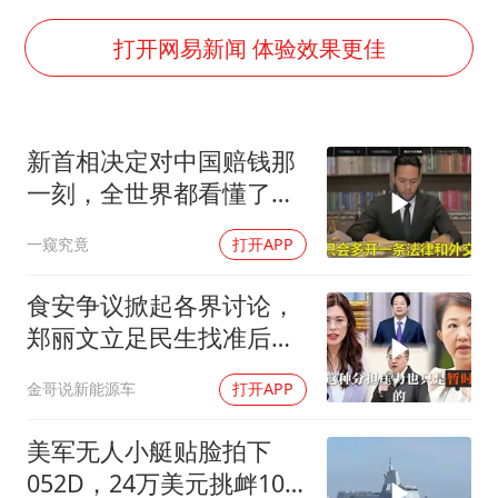
男子杀人后逃进深山21年活得像野人
985博士后被曝在妻子孕期出轨后续
打开网易新闻 体验效果更佳
公司“上四休三”但要降薪1000元
OpenAI为免费用户升级GPT-5.6 Luna
新首相决定对中国赔钱那
47岁妈妈突然产女 26岁女儿：很震惊
一刻，全世界都看懂了：
97岁英国奶奶飞上天再破吉尼斯纪录
不能对华继续天真
一窥究竟
打开APP
“中国蔬菜之乡”最高温达41.8℃
如何把百年大党建设得更加坚强有力？
食安争议掀起各界讨论，
郑丽文立足民生找准后续
行动方向
金哥说新能源车
打开APP
美军无人小艇贴脸拍下
052D，24万美元挑衅10