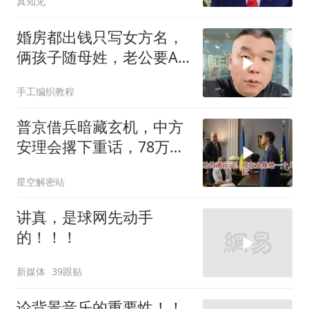
真知见
婚房都出钱只写女方名，
俩孩子随母姓，老公要AA
制？七公句句扎心
手工编织教程
普京借兵暗藏玄机，中方
安理会撂下重话，78万件
武器去向成谜
星空解密站
讲真，是球网先动手
的！！！
新媒体
39跟贴
论背景音乐的重要性！！