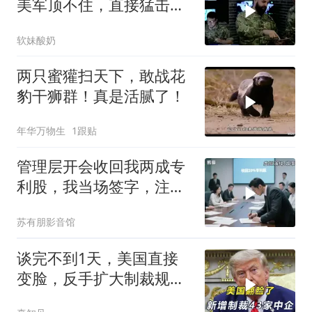
美军顶不住，直接猛击要
害，特朗普怂了
软妹酸奶
两只蜜獾扫天下，敢战花
豹干狮群！真是活腻了！
年华万物生
1跟贴
管理层开会收回我两成专
利股，我当场签字，注销
核心技术授权，全员慌了
苏有朋影音馆
谈完不到1天，美国直接
变脸，反手扩大制裁规
模，43家中企遭殃