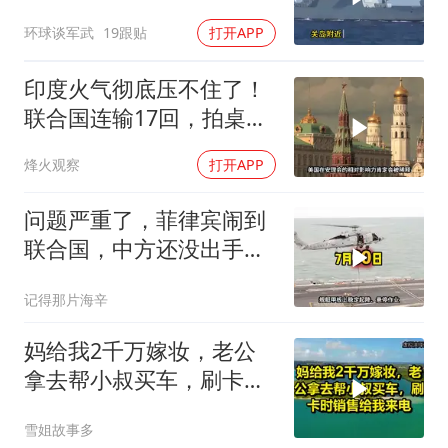
亿美元大驱，这是要搞新
环球谈军武
19跟贴
打开APP
战法？
印度火气彻底压不住了！
联合国连输17回，拍桌子
把五常全数落一遍
烽火观察
打开APP
问题严重了，菲律宾闹到
联合国，中方还没出手，
东盟两国先出手了
记得那片海辛
妈给我2千万嫁妆，老公
拿去帮小叔买车，刷卡时
销售给我来电！
雪姐故事多