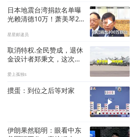
日本地震台湾捐款名单曝
光赖清德10万！萧美琴20
万，郑丽文100万
星星邮递员
取消特权.全民赞成，退休
金设计者郑秉文，这次站
在了风口浪尖
爱上孤独s
掼蛋：到位之后等对家
伊朗果然聪明：眼看中东