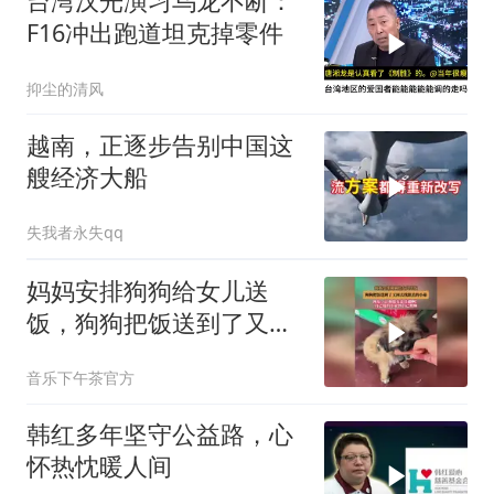
台湾汉光演习乌龙不断：
F16冲出跑道坦克掉零件
抑尘的清风
越南，正逐步告别中国这
艘经济大船
失我者永失qq
妈妈安排狗狗给女儿送
饭，狗狗把饭送到了又回
去找跟丢的小弟
音乐下午茶官方
韩红多年坚守公益路，心
怀热忱暖人间