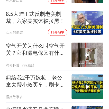
和风聊历史
打开APP
8.5大陆正式反制老美制
裁，六家美实体被拉黑！
女人的偽裝
打开APP
空气开关为什么叫空气开
关？它和漏电保又有什么
区别？
冯哥科普
792跟贴
妈给我2千万嫁妆，老公
拿去帮小叔买车，刷卡时
销售给我来电！
雪姐故事多