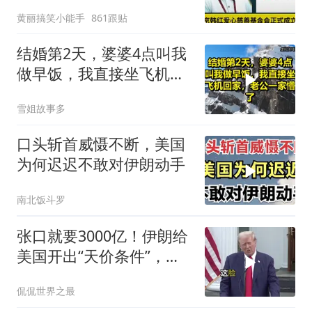
黄丽搞笑小能手
861跟贴
结婚第2天，婆婆4点叫我
做早饭，我直接坐飞机回
家，老公一家懵了！
雪姐故事多
口头斩首威慑不断，美国
为何迟迟不敢对伊朗动手
南北饭斗罗
张口就要3000亿！伊朗给
美国开出“天价条件”，特
朗普这回真被拿捏了？
侃侃世界之最