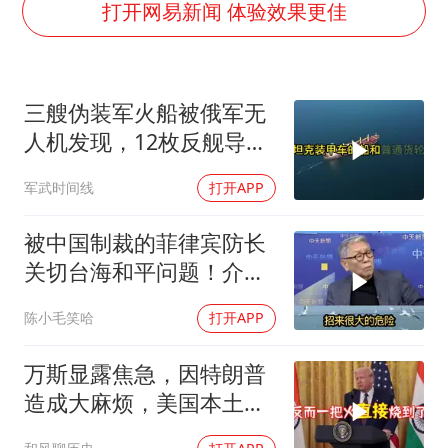
36岁男演员成景区NPC后人气爆棚
打开网易新闻 体验效果更佳
宇树王兴兴被问了360多个问题
全民健身事业高质量发展
三艘伪装军火船被俄军无
唐田赛前发布会上引用《孙子兵法》
人机发现，12枚反舰导弹
台当局重金为“台独”织“皇帝新衣”
送入海底，乌军后勤命脉
军武时间线
打开APP
检测列车撞人致11死2伤 涉事单位被罚
遭重锤
商场现钱学森巨幅海报 负责人回应
被中国制裁的菲律宾防长
乐享全民健身 共筑健康中国
关切台海和平问题！介文
汲：手伸的太长了
陈小毛笑哈
打开APP
万斯显露焦急，因特朗普
造成大麻烦，美国本土有
受袭可能