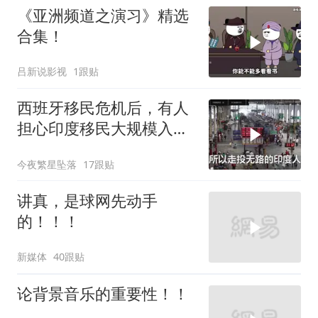
《亚洲频道之演习》精选
合集！
吕新说影视
1跟贴
西班牙移民危机后，有人
担心印度移民大规模入侵
中国，这可能吗？
今夜繁星坠落
17跟贴
讲真，是球网先动手
的！！！
新媒体
40跟贴
论背景音乐的重要性！！