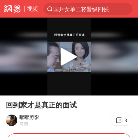
视频
国乒女单三将晋级四强
光影经济撬动暑期消费新蓝海
新疆优化调整景区内自驾服务费
《欢迎来龙餐馆》口碑
白海豚将正面袭击贯穿浙江
购飞机票7分钟后退票被扣2022元
情侣在平潭拍日出时坠崖致一死一伤
00:00
00:41
郑丽文：台湾从来没有“独立”过
Play
Ent
full
酒店花洒现排泄物住客索赔遭拒
回到家才是真正的面试
杭州全市有序停课
嘟嘟剪影
3
河南
夏日经济乘“热”而上 消费市场向“新”而行