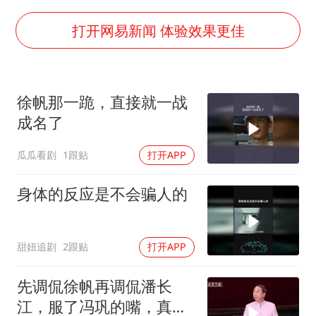
多地要求领导干部带头休假
女子利用漏洞0元薅走3000多件家电
打开网易新闻 体验效果更佳
首次证实！“胶球”存在
村民谈“梅姨”：叫的其实是“媒姨”
徐帆那一跪，直接就一战
关之琳否认与27岁模特的恋情
成名了
奋进开新局 实干挑大梁
瓜瓜看剧
1跟贴
打开APP
身体的反应是不会骗人的
甜妞追剧
2跟贴
打开APP
先调侃徐帆再调侃潘长
江，服了冯巩的嘴，真