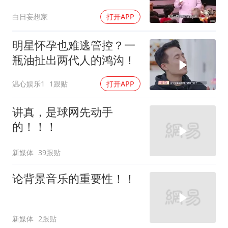
绝！
白日妄想家
打开APP
明星怀孕也难逃管控？一
瓶油扯出两代人的鸿沟！
温心娱乐1
1跟贴
打开APP
讲真，是球网先动手
的！！！
新媒体
39跟贴
论背景音乐的重要性！！
新媒体
2跟贴