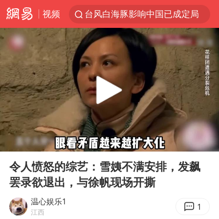
视频
台风白海豚影响中国已成定局
中方回应是否开采太平洋海底稀土资源
昆明石林火把节
外交部发言人就广岛核爆81周年等答记者问
我国编制完成新版全月地质图
胡塞武装袭扰红海航运行动升级
郑国霖回应去景区上班被保安拦下
00:00
04:33
80后女柜员逆袭成4200亿银行副行长
Play
Ent
full
感觉全东北都在等7号
令人愤怒的综艺：雪姨不满安排，发飙
罢录欲退出，与徐帆现场开撕
扎哈罗娃批广岛市长不提美国原子弹
泰国一女公务员妆容引争议 本人回应
温心娱乐1
1
江西