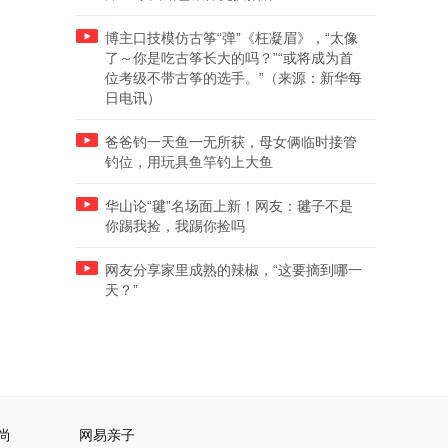
博主口技模仿古筝“弹”《枉凝眉》，“太像
了～你是吃古筝长大的吗？”“或将成为首
位考级不带古筝的选手。”（来源：新华每
日电讯）
爸爸钓一天鱼一无所获，母女俩临时接管
钓位，用玩具鱼竿钓上大鱼
华山论“毽”名场面上新！网友：毽子不是
你踢我捡，我踢你捡吗
网友分享家里成熟的辣椒，“这要摘到哪一
天？”
尚
网易亲子