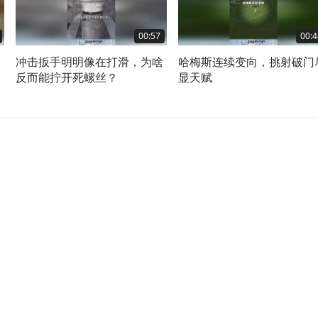
00:57
00:4
，
冲击扳手明明像在打滑，为啥
哈梅斯连续变向，挑射破门
反而能拧开死螺丝？
显天赋