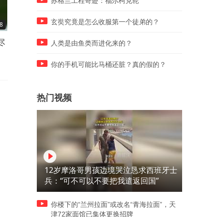
苏格兰工程奇迹：福尔柯克轮
玄奘究竟是怎么收服第一个徒弟的？
8
01:59
01:45
尽
一只偷跑出来的边牧，玩尽兴
突然出现逆行车辆，这是要
人类是由鱼类而进化来的？
了，家差点找不到了
找遮阴的地方吗
你的手机可能比马桶还脏？真的假的？
热门视频
12岁摩洛哥男孩边境哭泣恳求西班牙士
兵：“可不可以不要把我遣返回国”
你楼下的“兰州拉面”或改名“青海拉面”，天
津72家面馆已集体更换招牌