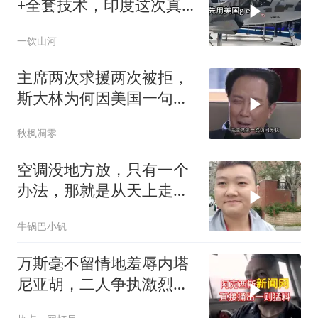
+全套技术，印度这次真
要搞定航发
一饮山河
主席两次求援两次被拒，
斯大林为何因美国一句话
态度大转弯？
秋枫凋零
空调没地方放，只有一个
办法，那就是从天上走，
老师傅一招拿下
牛锅巴小钒
万斯毫不留情地羞辱内塔
尼亚胡，二人争执激烈，
特朗普则毫无反应