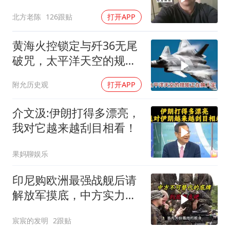
北方老陈
126跟贴
打开APP
黄海火控锁定与歼36无尾
破咒，太平洋天空的规矩
正在换人定
附允历史观
打开APP
介文汲:伊朗打得多漂亮，
我对它越来越刮目相看！
果妈聊娱乐
印尼购欧洲最强战舰后请
解放军摸底，中方实力几
何？
宸宸的发明
2跟贴