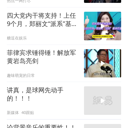
热点一网打尽
四大党内干将支持！上任
9个月，郑丽文“派系”基本
形成
糖逗在娱乐
菲律宾求锤得锤！解放军
黄岩岛亮剑
趣味萌宠的日常
讲真，是球网先动手
的！！！
新媒体
40跟贴
论背景音乐的重要性！！