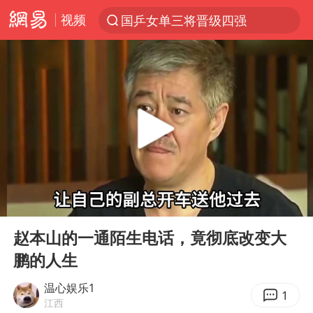
国乒女单三将晋级四强
视频
光影经济撬动暑期消费新蓝海
马克·艾伦退出斯诺克中国公开赛
微信又有新功能，你可以“撤回”你的撤回了！
新疆优化调整景区内自驾服务费
上四休三，但降薪1000元，你接受吗？
情侣平潭拍日出坠崖1死1伤
央视新主播李秋莹孙亚鹏亮相
00:00
02:30
Play
Ent
酒店回应车内过夜被收150元
full
赵本山的一通陌生电话，竟彻底改变大
黄金牛市回来了吗
鹏的人生
杭州全市有序停课
温心娱乐1
1
商场现钱学森巨幅海报 负责人回应
江西