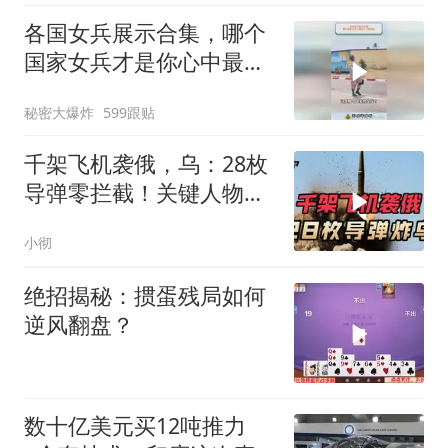
各国女兵展示合集，哪个
国家女兵才是你心中最飒
的？
秘密大爆炸
599跟贴
千架飞机袭俄，乌：28枚
导弹零拦截！关键人物被
杀，普京2动作
小彻
绝招揭秘：掼蛋残局如何
逆风翻盘？
数十亿美元买12吨推力