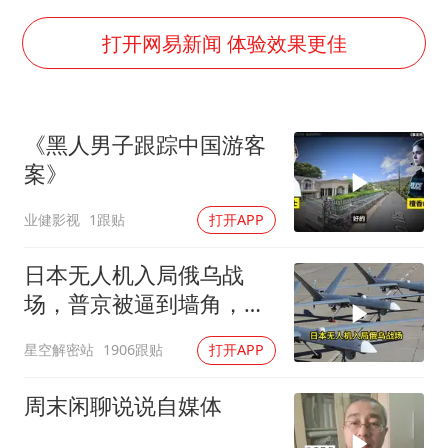
36岁男演员成景区NPC后人气爆棚
打开网易新闻 体验效果更佳
全民健身事业高质量发展
台当局重金为“台独”织“皇帝新衣”
几元成本的AI广告导致千万市值蒸发
《黑人男子跟踪中国游客
案》
老挝国会主席赛宋蓬逝世
夏日经济乘“热”而上 消费市场向“新”而行
业健影视
1跟贴
打开APP
乐享全民健身 共筑健康中国
日本无人机入局俄乌战
场，普京被逼到墙角，这
场仗只剩下死战一条路
星空解密站
1906跟贴
打开APP
周末闲聊说说自媒体