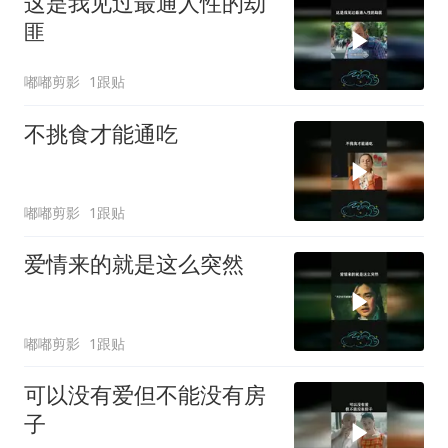
这是我见过最通人性的劫
匪
嘟嘟剪影
1跟贴
不挑食才能通吃
嘟嘟剪影
1跟贴
爱情来的就是这么突然
嘟嘟剪影
1跟贴
可以没有爱但不能没有房
子