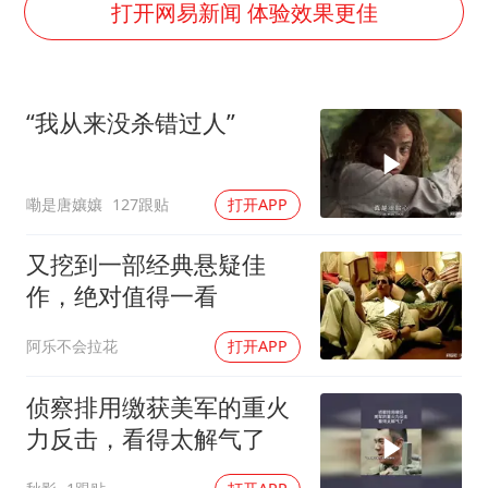
笔试第一被劝弃考涉事副校长被撤职
打开网易新闻 体验效果更佳
构建更高水平的全民健身公共服务体系
男子被沙蜇蜇伤5小时后呼吸困难
“我从来没杀错过人”
挡“张雪机车”民进党当局怕什么
灌溉水坝被隔成鱼塘 村民投诉20余年
嘞是唐孃孃
127跟贴
打开APP
奋力开创中国式现代化建设新局面
又挖到一部经典悬疑佳
作，绝对值得一看
阿乐不会拉花
打开APP
侦察排用缴获美军的重火
力反击，看得太解气了