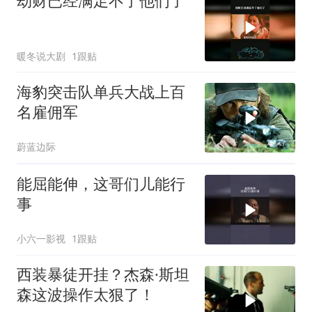
劫财已经满足不了他们了
暖冬说大剧
1跟贴
海豹突击队单兵大战上百
名雇佣军
蔚蓝边际
能屈能伸，这哥们儿能行
事
小六一影视
1跟贴
西装暴徒开挂？杰森·斯坦
森这波操作太狠了！