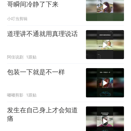
哥瞬间冷静了下来
小叮当剪辑
道理讲不通就用真理说话
阿佳说剧
1跟贴
包装一下就是不一样
嘟嘟剪影
1跟贴
发生在自己身上才会知道
痛