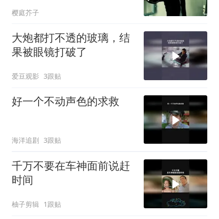
樱庭芥子
大炮都打不透的玻璃，结
果被眼镜打破了
爱豆观影
3跟贴
好一个不动声色的求救
海洋追剧
3跟贴
千万不要在车神面前说赶
时间
柚子剪辑
1跟贴