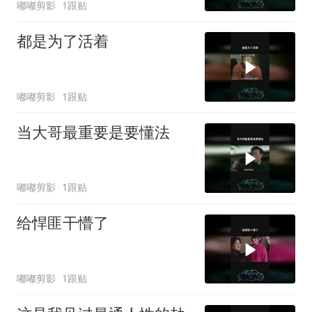
嘟嘟剪影
1跟贴
都是为了活着
嘟嘟剪影
1跟贴
当大哥最重要是要懂法
嘟嘟剪影
1跟贴
给悍匪干懵了
嘟嘟剪影
1跟贴