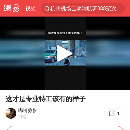
视频
杭州机场已取消航班388架次
中国籍豪华游艇富商之子在泰国被杀
《披荆斩棘2026》阵容官宣
中国第1高楼阻尼器摆动明显
上海有出现龙卷潜势
国足U17与阿森纳决赛取消 并列冠军
《龙餐馆》 冲奖
00:00
02:00
上门女婿出轨女邻居多年被判重婚罪
Play
Ent
full
2025年小学教师减少13.19万
这才是专业特工该有的样子
女子发现前夫婚内与第三者育子
嘟嘟剪影
1
河南
以军士兵把枪口对准中国记者