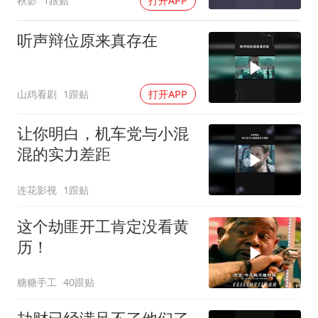
秋影
1跟贴
打开APP
听声辩位原来真存在
山鸡看剧
1跟贴
打开APP
让你明白，机车党与小混
混的实力差距
连花影视
1跟贴
这个劫匪开工肯定没看黄
历！
糖糖手工
40跟贴