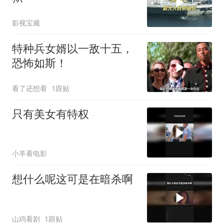
影视宝藏
特种兵女婿以一敌十五，
恐怖如斯！
看了还想看
1跟贴
只有美女有特权
小羊看电影
想什么呢这可是在暗杀啊
山鸡看剧
1跟贴