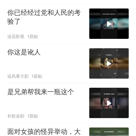
你已经经过党和人民的考
验了
连花影视
1跟贴
你这是讹人
追风看大剧
1跟贴
是兄弟帮我来一瓶这个
长歌追剧
1跟贴
面对女孩的怪异举动，大