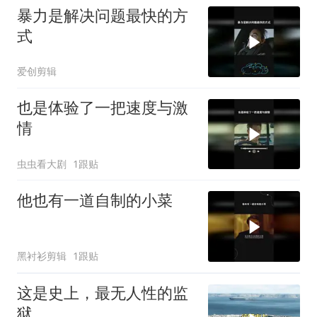
暴力是解决问题最快的方
式
爱创剪辑
也是体验了一把速度与激
情
虫虫看大剧
1跟贴
他也有一道自制的小菜
黑衬衫剪辑
1跟贴
这是史上，最无人性的监
狱