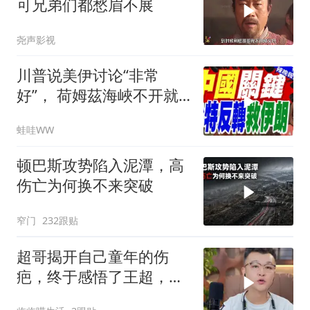
可兄弟们都愁眉不展
尧声影视
川普说美伊讨论“非常
好”， 荷姆茲海峽不开就
出重拳｜帅化民.孙大千.
蛙哇WW
谢寒冰｜辣晚报20260805
顿巴斯攻势陷入泥潭，高
伤亡为何换不来突破
窄门
232跟贴
超哥揭开自己童年的伤
疤，终于感悟了王超，他
决定接妈妈回来养老