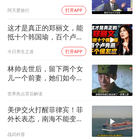
阿天爱旅行
打开APP
这才是真正的郑丽文，能
抵十个韩国瑜，百个卢秀
燕，千个侯友宜
今日养生之道
打开APP
林帅去世后，留下两个女
儿一个前妻，她们如今过
的怎么样？
世界热点背后解读
美伊交火打醒菲律宾！菲
外长表态，南海不能变成
第二个霍尔木兹
战武科普