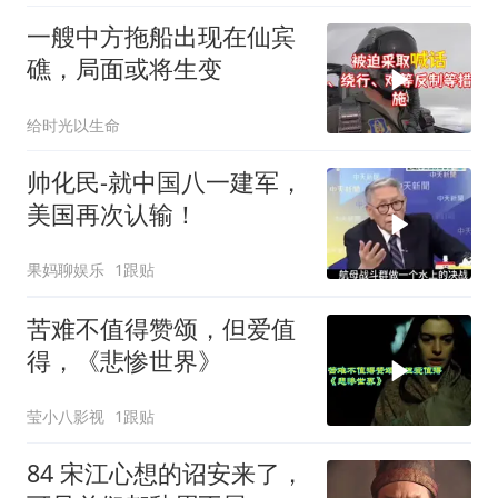
一艘中方拖船出现在仙宾
礁，局面或将生变
给时光以生命
帅化民-就中国八一建军，
美国再次认输！
果妈聊娱乐
1跟贴
苦难不值得赞颂，但爱值
得，《悲惨世界》
莹小八影视
1跟贴
84 宋江心想的诏安来了，