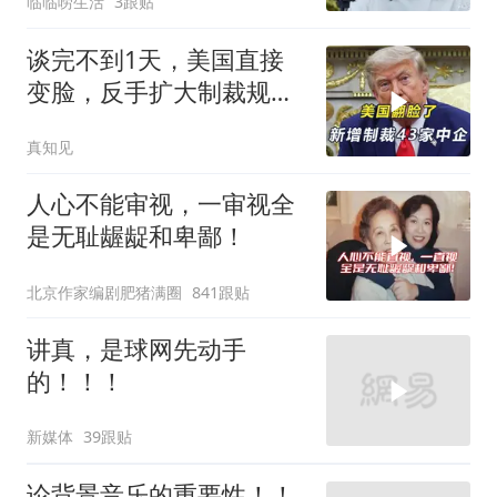
临临唠生活
3跟贴
谈完不到1天，美国直接
变脸，反手扩大制裁规
模，43家中企遭殃
真知见
人心不能审视，一审视全
是无耻龌龊和卑鄙！
北京作家编剧肥猪满圈
841跟贴
讲真，是球网先动手
的！！！
新媒体
39跟贴
论背景音乐的重要性！！