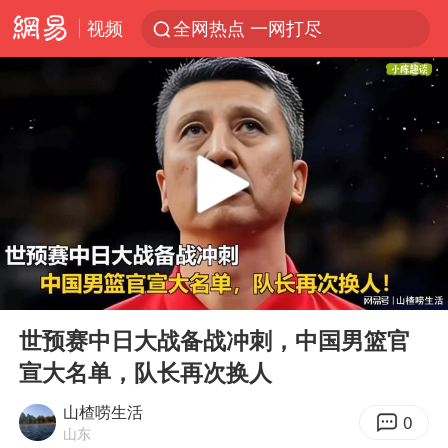
视频
全网热点 一网打尽
00:00
05:05
Play
Ent
full
世预赛中日大战备战冲刺，中国男篮官
宣大名单，队长再次换人
山楂唠生活
0
山东