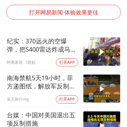
打开网易新闻 体验效果更佳
纪实：370远火的空爆
弹，把S400雷达炸成马蜂
窝，靶标惨状让台军急眼
阿离家居
1跟贴
打开APP
了
南海禁航5天19小时，菲
方递图纸，解放军反制组
合拳已到位
吴王旅行ing
打开APP
台媒：中国对美国退出五
项反制措施