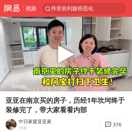
视频
拜登前列腺癌恶化
四川宜宾5.5级地震后余震为何不断
上海轨交全网络地面高架区段限速运行
武契奇会见泽连斯基有何意图
2026“未录满”本科专业排行榜出炉
浙江海域将现5到8米巨浪到狂浪
2026年7月份居民消费价格同比上涨0.5%
00:00
05:34
“伊斯兰版北约”出现
Play
Ent
full
上海中心城区暴雨预警由橙变红
亚亚在南京买的房子，历经1年坎坷终于
装修完了，带大家看看内部
台铃电动车仅骑一年就断电趴窝
外国游客的“中国游三件套”火了
中日家庭亚亚家
376
河南