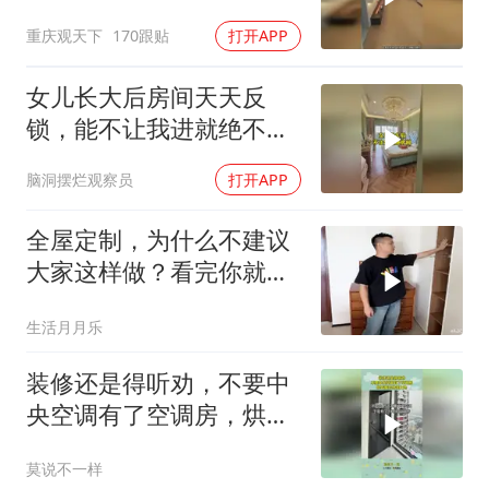
美了
重庆观天下
170跟贴
打开APP
女儿长大后房间天天反
锁，能不让我进就绝不让
我进，有没有同款女
脑洞摆烂观察员
打开APP
全屋定制，为什么不建议
大家这样做？看完你就明
白了！
生活月月乐
装修还是得听劝，不要中
央空调有了空调房，烘衣
服的绝佳之地！
莫说不一样