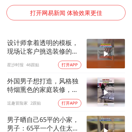
以军士兵把枪口对准中国记者
白海豚在海上打了个结
打开网易新闻 体验效果更佳
上海大部迎大暴雨
方桃子代言广告视频已下架
设计师拿着透明的模板，
一周大涨超7% 金价为何突然上涨
现场让客户挑选装修的颜
构建更高水平的全民健身公共服务体系
色，网友：这是哪个天才
星沙时报
46跟贴
打开APP
想出来的
外国男子想打造，风格独
特烟熏色的家庭装修，老
外果然会玩！
逗趣冒险家
2跟贴
打开APP
男子晒自己65平的小家，
男子：65平一个人住太完