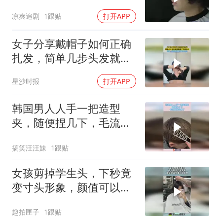
额惊人
凉爽追剧
1跟贴
打开APP
女子分享戴帽子如何正确
扎发，简单几步头发就能
跟帽子完美结合，网友：
星沙时报
打开APP
如果想摘帽子要怎么办
韩国男人人手一把造型
夹，随便捏几下，毛流感
就出来了！
搞笑汪汪妹
1跟贴
女孩剪掉学生头，下秒竟
变寸头形象，颜值可以支
撑一切发型！
趣拍匣子
1跟贴