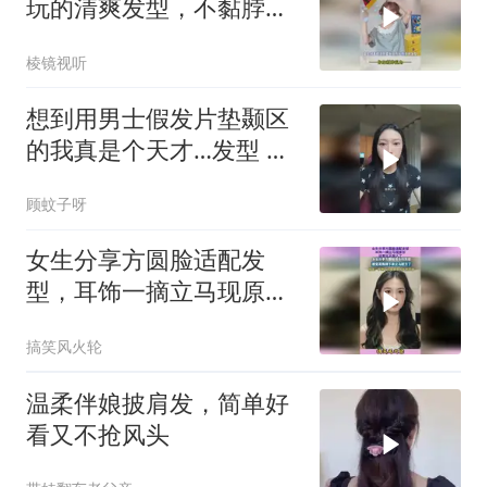
玩的清爽发型，不黏脖
子，不闷人！
棱镜视听
想到用男士假发片垫颞区
的我真是个天才…发型 头
包脸 高颅顶
顾蚊子呀
女生分享方圆脸适配发
型，耳饰一摘立马现原
形，这变化太惊人了
搞笑风火轮
温柔伴娘披肩发，简单好
看又不抢风头