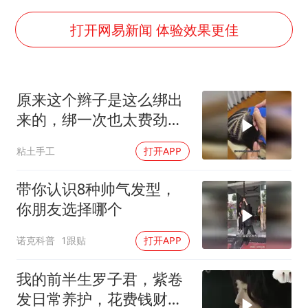
国乒男单横滨冠军赛全军覆没
U17国足三连胜晋级明日之星半决赛
打开网易新闻 体验效果更佳
美股存储板块集体大跌
胡彦斌获《歌手2026》歌王
原来这个辫子是这么绑出
东航：国内客票提前14天免费退改
来的，绑一次也太费劲
胜宏科技：股票交易异常波动
了……[看]
粘土手工
打开APP
夯实基础开新局
带你认识8种帅气发型，
你朋友选择哪个
诺克科普
1跟贴
打开APP
我的前半生罗子君，紫卷
发日常养护，花费钱财数