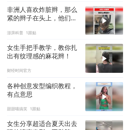
非洲人喜欢炸脏辫，那么
紧的辫子在头上，他们是
如何清洗的？
澎湃科普
1跟贴
女生手把手教学，教你扎
出有纹理感的麻花辫！
财经时间官方
各种创意发型编织教程，
有点意思
甜甜喵搞笑
1跟贴
女生分享超适合夏天出去