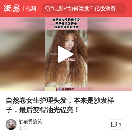
视频
“电影+”如何激发千亿级消费新活力？
全球首个长时储能一体化产业园量产
台风白海豚已进入24小时警戒线
中国女篮70-67险胜尼日利亚女篮
上海：台风白海豚或将带来龙卷风
四川宜宾市高县4.9级地震致1人死亡
名创优品回应女子吐槽内裤质量差
00:00
00:11
出口禁令驱动有色板块大涨
Play
Ent
full
中巨芯：上半年归母净利润1405.77万元
自然卷女生护理头发，本来是沙发样
子，最后变得油光锃亮！
秋天的第一杯奶茶到底有多火
38岁演员求职万岁山NPC成功
缸猫爱搞笑
1
山东