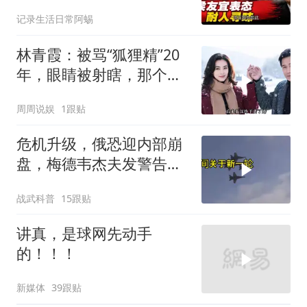
表态耐人寻味
记录生活日常阿蜴
林青霞：被骂“狐狸精”20
年，眼睛被射瞎，那个男
人只问了一句“谁来出机票
周周说娱
1跟贴
钱？”
危机升级，俄恐迎内部崩
盘，梅德韦杰夫发警告，
克宫钱袋子见底
战武科普
15跟贴
讲真，是球网先动手
的！！！
新媒体
39跟贴