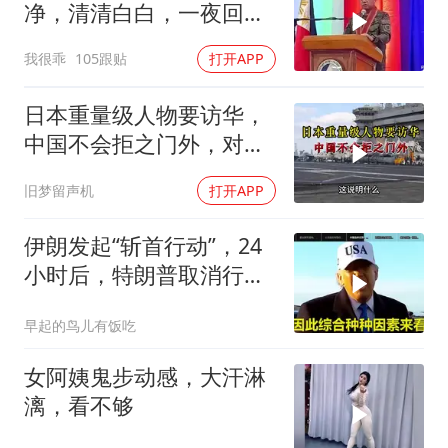
净，清清白白，一夜回到
了从前（3） (2)
我很乖
105跟贴
打开APP
日本重量级人物要访华，
中国不会拒之门外，对日
本公事公办就够了
旧梦留声机
打开APP
伊朗发起“斩首行动”，24
小时后，特朗普取消行
动？美开始撤侨
早起的鸟儿有饭吃
女阿姨鬼步动感，大汗淋
漓，看不够