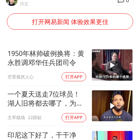
泰国一女公务员妆容引争议 本人回应
0
河北
法国将禁止“未经同意的电话营销”
打开网易新闻 体验效果更佳
24小时不关空调 电费会更低吗
中国养老床位“三连降”
多地要求领导干部带头休假
1950年林帅破例换将：黄
吉林一“温度计大楼”读数爆表
永胜调邓华任兵团司令
东方甄选被判赔偿江小白30万元
空景孤扰人心
打开APP
奋进开新局 实干挑大梁
一个夏天送走7位球员！
湖人旧将都去哪了，为何
合同越签越小？
主宰稳场
22跟贴
打开APP
印尼这下好了，干干净