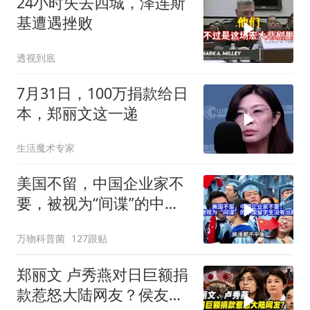
24小时失去四城，泽连斯
基遭遇挫败
透视到底
7月31日，100万捐款给日
本，郑丽文这一递
生活魔术专家
美国不留，中国企业家不
要，被视为“间谍”的中国
留学生没有出路
万物科普菌
127跟贴
郑丽文 卢秀燕对日巨额捐
款惹怒大陆网友？侯友宜