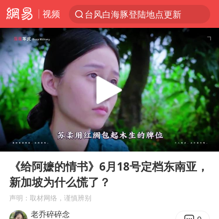
视频
台风白海豚登陆地点更新
以“新”破局 首发经济点亮城市消费活力
台风白海豚进入48小时警戒线
佛得角门将亮相智利俱乐部主场
中方回应是否在太平洋海底开采稀土
看守所辅警收受10万获刑1年
宇树科技发行价格150.80元/股
00:00
04:33
宇树科技王兴兴身家有望超200亿元
Play
Ent
full
五粮液渠道价一箱上涨近百元
《给阿嬷的情书》6月18号定档东南亚，
新加坡为什么慌了？
CIA被曝已秘密设立古巴工作组
声明：取材网络，谨慎辨别
U17国足1分钟轰2球
老乔碎碎念