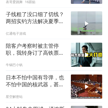
表哥爱跳舞
16跟贴
子线粗了没口细了切线？
两招实钓方法解决夏季难
题
亿通电子游戏
陪客户考察时被主管停
职，我转身订了高铁票。
2小时后总监急疯了：12
牛锅巴小钒
亿合同没你根本签不了
日本不怕中国有导弹，也
不怕中国的核武器，甚至
不怕中国的稀土制裁
星空解密站