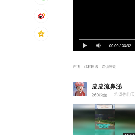
00:00
/
00:32
声明：取材网络，谨慎辨别
皮皮流鼻涕
希望你们天
260粉丝