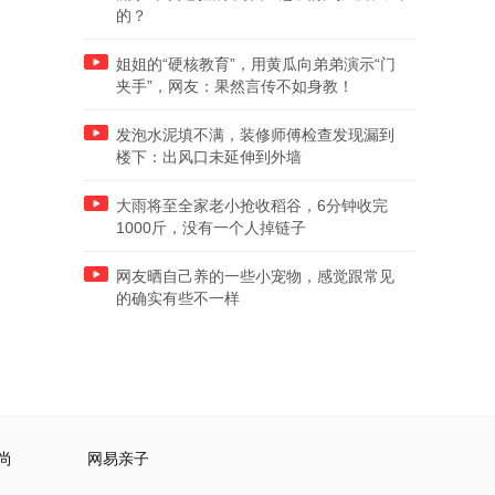
的？
姐姐的“硬核教育”，用黄瓜向弟弟演示“门
夹手”，网友：果然言传不如身教！
发泡水泥填不满，装修师傅检查发现漏到
楼下：出风口未延伸到外墙
大雨将至全家老小抢收稻谷，6分钟收完
1000斤，没有一个人掉链子
网友晒自己养的一些小宠物，感觉跟常见
的确实有些不一样
尚
网易亲子