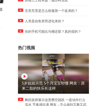
苏格兰工程奇迹：福尔柯克轮
7
00:48
01:59
啥
哈梅斯连续变向，挑射破门尽
一只偷跑出来的边牧，玩尽
玄奘究竟是怎么收服第一个徒弟的？
显天赋
了，家差点找不到了
人类是由鱼类而进化来的？
你的手机可能比马桶还脏？真的假的？
热门视频
5岁姐姐示范 5个月宝宝秒懂 网友：原
来二胎的快乐长这样
舞蹈老师展示连贯腾空跳跃 一套动作行云
流水 节奏感拉满 网友：怎么做到又舞又武