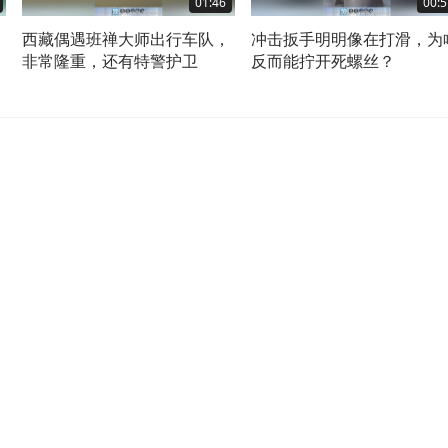
01:46
00:5
西藏偶遇班禅大师出行车队，
冲击扳手明明像在打滑，为
揪
非常隆重，还有特警护卫
反而能拧开死螺丝？