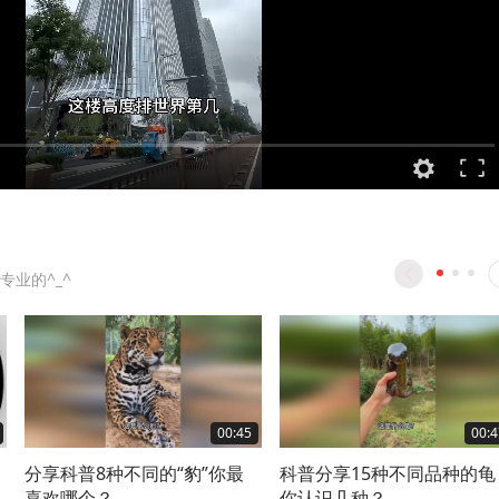
专业的^_^
00:45
00:4
分享科普8种不同的“豹”你最
科普分享15种不同品种的龟
喜欢哪个？
你认识几种？