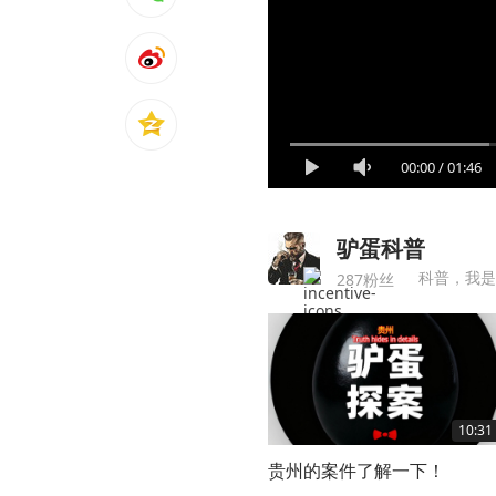
00:00
/
01:46
驴蛋科普
科普，我是
287粉丝
10:31
贵州的案件了解一下！