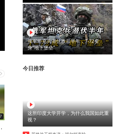
俄军坦克兵潜伏敌后半年，T-72变
身“地下堡垒”
今日推荐
这所印度大学开学，为什么我国如此重
7
00:41
00:44
视？
，
科普分享13种稀有石头，你最
科普分享14种稀有石头，谁
喜欢哪个？"奇石 "以石会友 "
最贵的？"最美石头 "