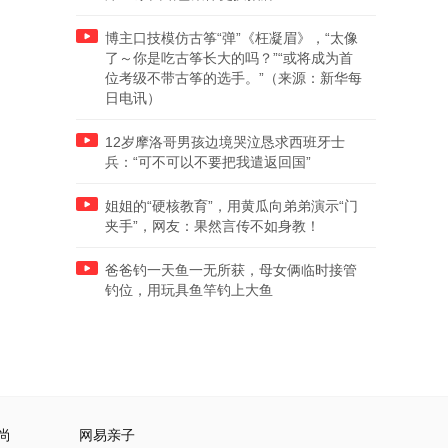
博主口技模仿古筝“弹”《枉凝眉》，“太像
了～你是吃古筝长大的吗？”“或将成为首
位考级不带古筝的选手。”（来源：新华每
日电讯）
12岁摩洛哥男孩边境哭泣恳求西班牙士
兵：“可不可以不要把我遣返回国”
姐姐的“硬核教育”，用黄瓜向弟弟演示“门
夹手”，网友：果然言传不如身教！
爸爸钓一天鱼一无所获，母女俩临时接管
钓位，用玩具鱼竿钓上大鱼
尚
网易亲子