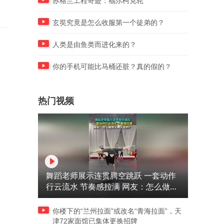
苏格兰工程奇迹：福尔柯克轮
玄奘究竟是怎么收服第一个徒弟的？
人类是由鱼类而进化来的？
你的手机可能比马桶还脏？真的假的？
热门视频
舞蹈老师展示连贯腾空跳跃 一套动作
行云流水 节奏感拉满 网友：怎么做到
又舞又武的？
你楼下的“兰州拉面”或改名“青海拉面”，天
津72家面馆已集体更换招牌