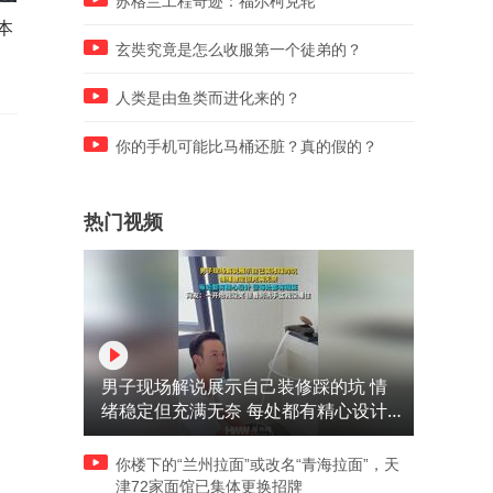
苏格兰工程奇迹：福尔柯克轮
本
CBA辽篮三消息，签约山东得
随着郑钦文0-2塔拉鲁迪，球
分王，千万合同锁定付豪，还
迷必须接受4个事实，3大幻
玄奘究竟是怎么收服第一个徒弟的？
在追布朗
破灭
人类是由鱼类而进化来的？
你的手机可能比马桶还脏？真的假的？
热门视频
男子现场解说展示自己装修踩的坑 情
绪稳定但充满无奈 每处都有精心设计
但每处都有瑕疵 网友：一开始我没笑
但看到洗手盆我没绷住
你楼下的“兰州拉面”或改名“青海拉面”，天
津72家面馆已集体更换招牌