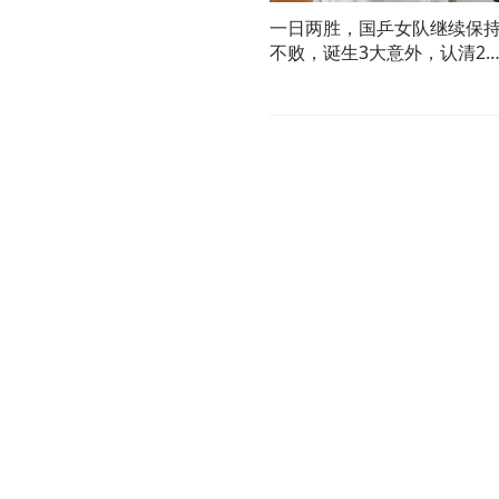
一日两胜，国乒女队继续保
不败，诞生3大意外，认清2
事实