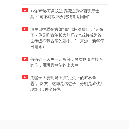
12岁摩洛哥男孩边境哭泣恳求西班牙士
兵：“可不可以不要把我遣返回国”
博主口技模仿古筝“弹”《枉凝眉》，“太像
了～你是吃古筝长大的吗？”“或将成为首
位考级不带古筝的选手。”（来源：新华每
日电讯）
爸爸钓一天鱼一无所获，母女俩临时接管
钓位，用玩具鱼竿钓上大鱼
踢毽子大赛现场上演“足尖上的武林争
霸”。网友：这哪是踢毽子，分明是武侠片
现场！#睡个好觉