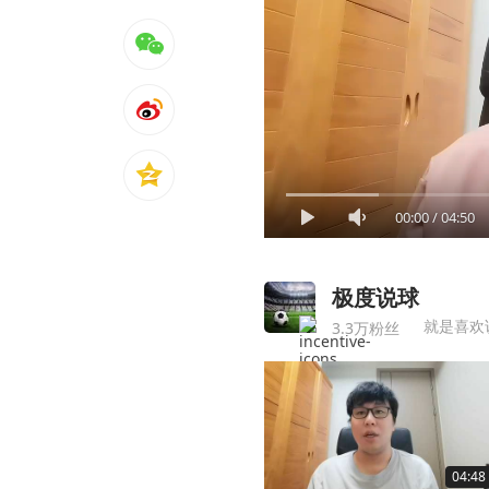
00:00
/
04:50
极度说球
就是喜欢
3.3万粉丝
04:48