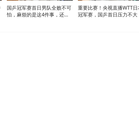
持
国乒冠军赛首日男队全败不可
重要比赛！央视直播WTT日
个
怕，麻烦的是这4件事，还要
冠军赛，国乒首日压力不大
靠王楚钦