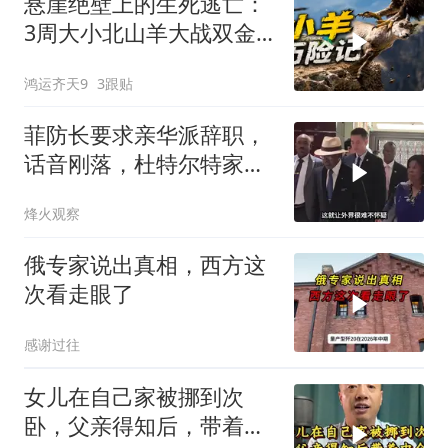
悬崖绝壁上的生死逃亡：
3周大小北山羊大战双金
雕
鸿运齐天9
3跟贴
菲防长要求亲华派辞职，
话音刚落，杜特尔特家族
就给他当头一棒
烽火观察
俄专家说出真相，西方这
次看走眼了
感谢过往
女儿在自己家被挪到次
卧，父亲得知后，带着中