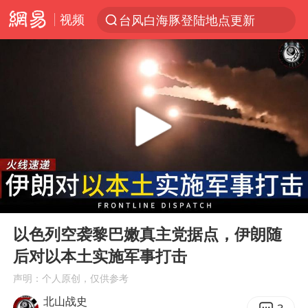
视频
台风白海豚登陆地点更新
以“新”破局 首发经济点亮城市消费活力
台风白海豚进入48小时警戒线
佛得角门将亮相智利俱乐部主场
中方回应是否在太平洋海底开采稀土
看守所辅警收受10万获刑1年
宇树科技发行价格150.80元/股
00:00
03:10
宇树科技王兴兴身家有望超200亿元
Play
Ent
full
五粮液渠道价一箱上涨近百元
以色列空袭黎巴嫩真主党据点，伊朗随
后对以本土实施军事打击
CIA被曝已秘密设立古巴工作组
声明：个人原创，仅供参考
U17国足1分钟轰2球
北山战史