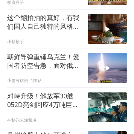
樱庭芥子
这个翻拍拍的真好，有我
们国人自己独特的风格魅
力
小麒麒手工
朝鲜导弹重锤乌克兰！爱
国者防空告急，面对俄朝
联手，泽连斯基到底有多
小雪有话说
1跟贴
绝望？
对峙升级！解放军30艘
052D亮剑回应4万吨巨舰
挑衅
神秘的未知领域