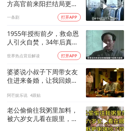
方高官前来阳拦结局更引
出惊天警匪大战
一条剧
打开APP
1955年授衔前夕，救命恩
人引火自焚，34年后真相
大白
世界热点背后解读
打开APP
婆婆说小叔子下周带女友
住进来备婚，让我回娘家
住2个月，我点头
阿芒娱乐说
4跟贴
老公偷偷往我粥里加料，
被六岁女儿看在眼里，默
默把粥端给了奶奶