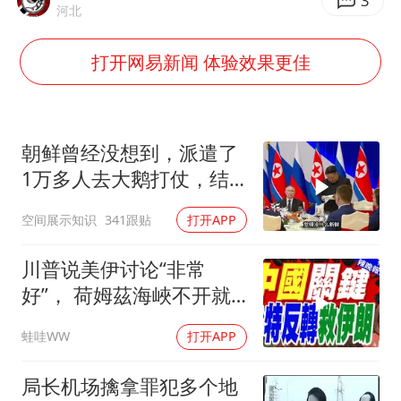
泰国一女公务员妆容引争议 本人回应
3
河北
法国将禁止“未经同意的电话营销”
打开网易新闻 体验效果更佳
24小时不关空调 电费会更低吗
中国养老床位“三连降”
多地要求领导干部带头休假
朝鲜曾经没想到，派遣了
吉林一“温度计大楼”读数爆表
1万多人去大鹅打仗，结
果
东方甄选被判赔偿江小白30万元
空间展示知识
341跟贴
打开APP
奋进开新局 实干挑大梁
川普说美伊讨论“非常
好”， 荷姆茲海峽不开就
出重拳｜帅化民.孙大千.
蛙哇WW
打开APP
谢寒冰｜辣晚报20260805
局长机场擒拿罪犯多个地