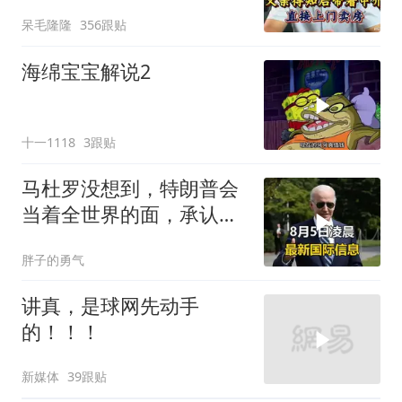
介直接上门卖房
呆毛隆隆
356跟贴
海绵宝宝解说2
十一1118
3跟贴
马杜罗没想到，特朗普会
当着全世界的面，承认一
个众所周知的事实
胖子的勇气
讲真，是球网先动手
的！！！
新媒体
39跟贴