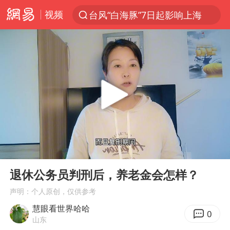
视频
台风“白海豚”7日起影响上海
聚“绿”成势，结构转型活力足
80后女柜员获聘4200亿银行副行长
金饰克价大幅跳涨
郑国霖回应去景区上班被保安拦下
“梅姨案”被拐儿童钟彬发声
浙江舟山21条水上客运航线停航
00:00
01:59
空调发明出来竟然不是为了给人降温
Play
Ent
full
今年4位周星驰电影配角去世
退休公务员判刑后，养老金会怎样？
曝侯明昊违反交规被约谈
声明：个人原创，仅供参考
慧眼看世界哈哈
“梅姨”准确年龄仍未知
0
山东