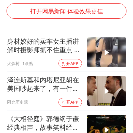
《歌手》歌王之战帮唱嘉宾官宣
打开网易新闻 体验效果更佳
南昌一规划馆现“阴间座椅”字样
韩国每3辆新上牌电车就有1辆来自中国
41岁女子为鼓励女儿考上985研究生
身材姣好的卖车女主播讲
多个台风来袭 是否会相互影响
解时摄影师抓不住重点 女
李亚鹏向地铁吐血女孩捐99999元
主播当场怒斥
火炼树
1跟贴
打开APP
李嫣近照曝光
泽连斯基和内塔尼亚胡在
中国经济展现强大韧性和活力
美国吵起来了，有一件事
让他俩都很愤怒
附允历史观
打开APP
《大相径庭》郭德纲于谦
经典相声，故事笑料经典