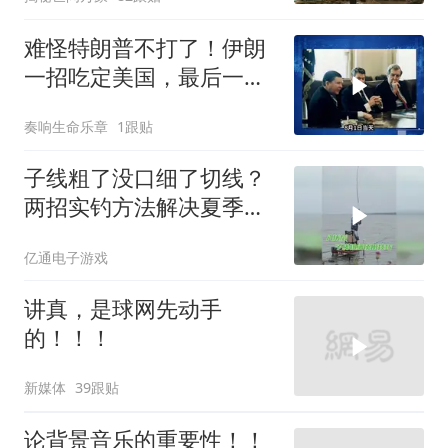
难怪特朗普不打了！伊朗
一招吃定美国，最后一
刻，美司令亲自上书
奏响生命乐章
1跟贴
子线粗了没口细了切线？
两招实钓方法解决夏季难
题
亿通电子游戏
讲真，是球网先动手
的！！！
新媒体
39跟贴
论背景音乐的重要性！！