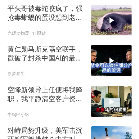
平头哥被毒蛇咬疯了，强
抢毒蜥蜴的蛋没想到老婆
被鬣狗围攻调戏！
光辉动物暖
11跟贴
黄仁勋马斯克隔空联手，
戳破了封杀中国AI的最大
谎言
原梦叁生
空降新领导上任便将我降
职，我平静清空客户资
源，他事后求我回来稳住
牛锅巴小钒
业务
对峙局势升级，美军击沉