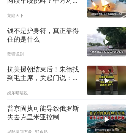
两艘军舰挑衅？中方对美
亮出“杀手锏”
龙隐天下
钱不是护身符，真正靠得
住的是什么
蓝猫说剧
抗美援朝结束后！朱德找
到毛主席，关起门说：我
们该清理门户了
娱乐喵喵说
普京固执可能导致俄罗斯
失去克里米亚控制
揭秘世间万象
82跟贴