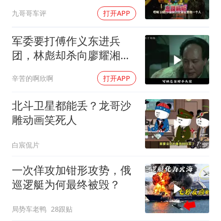
不断！
九哥哥车评
打开APP
军委要打傅作义东进兵
团，林彪却杀向廖耀湘，
毛主席：用兵神了
辛苦的啊欣啊
打开APP
北斗卫星都能丢？龙哥沙
雕动画笑死人
白宸侃片
一次佯攻加钳形攻势，俄
巡逻艇为何最终被毁？
局势车老鸭
28跟贴