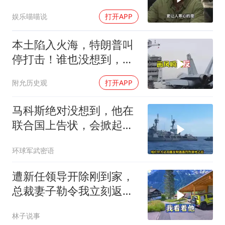
一儆百！
娱乐喵喵说
打开APP
本土陷入火海，特朗普叫
停打击！谁也没想到，中
方已完成南海布局
附允历史观
打开APP
马科斯绝对没想到，他在
联合国上告状，会掀起中
方的4重反制
环球军武密语
遭新任领导开除刚到家，
总裁妻子勒令我立刻返
岗，我直言她无权命令我
林子说事