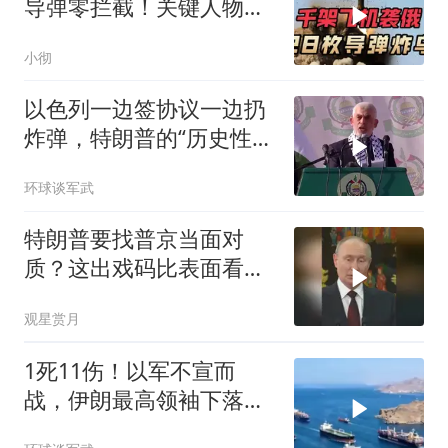
导弹零拦截！关键人物被
杀，普京2动作
小彻
以色列一边签协议一边扔
炸弹，特朗普的“历史性协
议”到底算不算数
环球谈军武
特朗普要找普京当面对
质？这出戏码比表面看起
来复杂得多
观星赏月
1死11伤！以军不宣而
战，伊朗最高领袖下落不
明？特朗普发出通牒