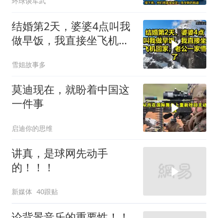
环球谈军武
结婚第2天，婆婆4点叫我
做早饭，我直接坐飞机回
家，老公一家懵了！
雪姐故事多
莫迪现在，就盼着中国这
一件事
启迪你的思维
讲真，是球网先动手
的！！！
新媒体
40跟贴
论背景音乐的重要性！！