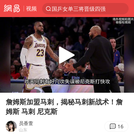
视频
国乒女单三将晋级四强
光影经济撬动暑期消费新蓝海
陈思诚零点晒照为佟丽娅庆生
马克·艾伦退出斯诺克中国公开赛
郑丽文：台湾从来没有“独立”过
新疆优化调整景区内自驾服务费
情侣平潭拍日出坠崖1死1伤
00:00
03:22
酒店花洒现排泄物住客索赔遭拒
Play
Ent
full
杭州全市有序停课
詹姆斯加盟马刺，揭秘马刺新战术！詹
姆斯 马刺 尼克斯
上四休三，但降薪1000元，你接受吗？
36岁男演员成景区NPC后人气爆棚
员香萱
16
山东