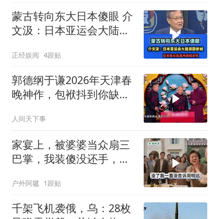
蒙古转向东大日本傻眼 介
文汲：日本亚运会大陆派
团参加！
正经娱阅
4跟贴
郭德纲于谦2026年天津春
晚神作，包袱抖到你缺氧
笑到肚子疼！
人间天下事
家宴上，被婆婆当众扇三
巴掌，我装傻没还手，悄
悄卖别墅搬家，8天后丈
户外阿毽
1跟贴
夫全家10人被新户主请出
家门
千架飞机袭俄，乌：28枚