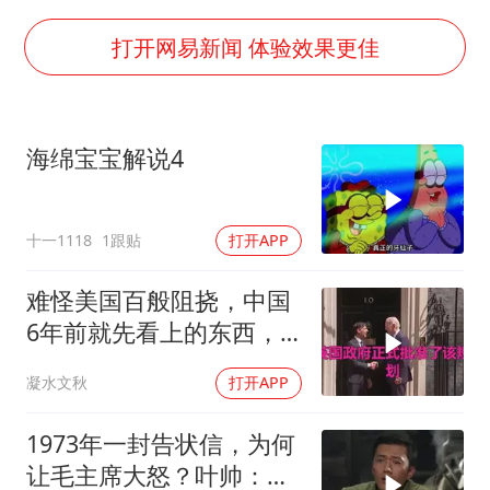
全民健身事业高质量发展
台当局重金为“台独”织“皇帝新衣”
打开网易新闻 体验效果更佳
几元成本的AI广告导致千万市值蒸发
老挝国会主席赛宋蓬逝世
海绵宝宝解说4
茅台部分直营店飞天茅台提价
白海豚将正面袭击贯穿浙江
十一1118
1跟贴
打开APP
酒店回应车内过夜被收150元
乐享全民健身 共筑健康中国
难怪美国百般阻挠，中国
6年前就先看上的东西，
特朗普想要截胡？
凝水文秋
打开APP
1973年一封告状信，为何
让毛主席大怒？叶帅：杀