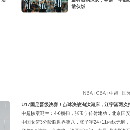
背后
最有钱的球队，夺冠一年后
散伙饭
NBA
CBA
中超
国
|
|
|
U17国足晋级决赛！点球决战淘汰河床，江宇涵两次
点，再战阿森纳
中超惨案诞生：4-0横扫，张玉宁传射建功，北京国
第3
中国女篮3分险胜世界第八，张子宇24+11内线无解