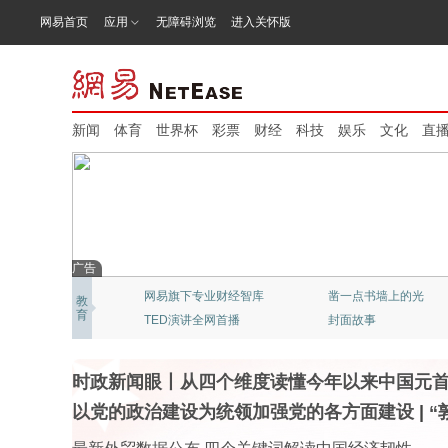
网易首页
应用
无障碍浏览
进入关怀版
新闻
体育
世界杯
彩票
财经
科技
娱乐
文化
直
广告
网易新闻：猫头鹰视频
北京大学：精品公开课
教
育
“清流”穿越迷雾
《态℃》网易科技频道
时政新闻眼丨从四个维度读懂今年以来中国元
以党的政治建设为统领加强党的各方面建设
|
“