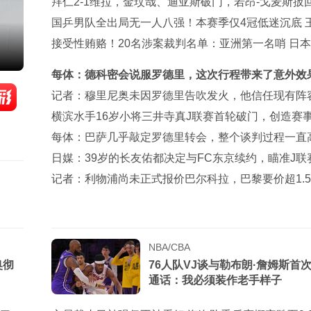
予12+6王思雨7+5
拜仁2-1维拉，金玟哉、迪亚斯破门，若昂-戈麦斯扳
城
国乒男队全出局无一人八强！本赛季仅4冠低迷沉底 
钦仍独扛大旗
接受性贿赂！20名涉案裁判名单：亚洲第一名哨 日本
裁+香港1人
每体：德科密会说服罗德里，这次行程带来了意外效
记者：穆里尼奥未因罗德里告吹发火，他信任现有阵
横滨水手16岁小将三井寺真J联赛首轮破门，创造赛
？
每体：巴萨几乎敲定罗德里转会，整个谈判过程一直
保密
日媒：39岁的长友佑都决定与FC东京续约，瞄准J联
军梦
记者：利物浦尚未正式报价巴尔科拉，巴黎要价超1.
元
NBA/CBA
奥彻
76人队VJ谈与勒布朗·詹姆斯首
通话：我必须装作老手样子