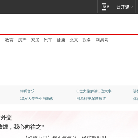
播
教育
房产
家居
汽车
健康
北京
政务
网易号
清华大学：大师云集
不止是看客
顶
专业竞彩一触即发
《我的爸爸是条龙》
红
首外交
敦煌，我心向往之”