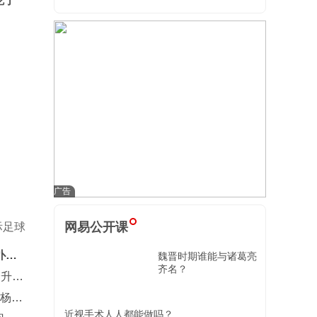
吃了
网易公开课
际足球
扑
魏晋时期谁能与诸葛亮
齐名？
安升到
，杨舒
近视手术人人都能做吗？