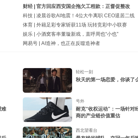
财经
|
官方回应西安国企拖欠工程款：正督促整改
科技
|
凌晨谷歌AI地震！4位大牛离职 CEO退居二线
体育
|
外籍足彩专家斩获11场 玩转竞彩中小联赛
娱乐
|
小酒窝客串董璇新戏，直呼周也“小也”
网易号
|
AI造神，也正在反噬造神者
轻松一刻
秋天的第一场恋爱，你谈了
号外
艰难
耐克“收权运动”：一场针对
商的产业链价值重估
西北望看台