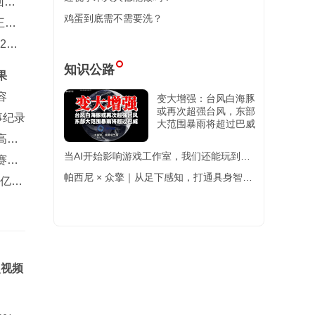
回一
鸡蛋到底需不需要洗？
王楚
2主
知识公路
果
容
变大增强：台风白海豚
或再次超强台风，东部
事纪录
大范围暴雨将超过巴威
高度
当AI开始影响游戏工作室，我们还能玩到好
赛冠
游戏吗？游戏开发会被消
帕西尼 × 众擎｜从足下感知，打通具身智能
5亿欧
全身触觉感知终极闭环
次视频