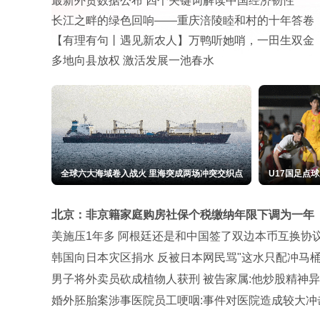
最新外贸数据公布 四个关键词解读中国经济韧性
长江之畔的绿色回响——重庆涪陵睦和村的十年答卷
【有理有句丨遇见新农人】万鸭听她哨，一田生双金
多地向县放权 激活发展一池春水
包上恩穿青花吊带长裙搭蓝色开衫 清新灵动
越7全球
北京：非京籍家庭购房社保个税缴纳年限下调为一年
美施压1年多 阿根廷还是和中国签了双边本币互换协
韩国向日本灾区捐水 反被日本网民骂"这水只配冲马桶
男子将外卖员砍成植物人获刑 被告家属:他炒股精神
婚外胚胎案涉事医院员工哽咽:事件对医院造成较大冲