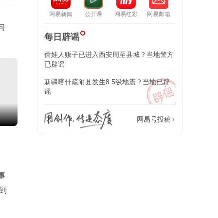
网易新闻
公开课
网易红彩
网易邮箱
问
每日辟谣
偷娃人贩子已进入西安周至县城？当地警方
已辟谣
新疆喀什疏附县发生8.5级地震？当地已辟
谣
交织点
网易号投稿
了
事
到