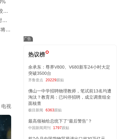
0%
咬
时隔
同将穿
热议榜
余承东：尊界V800、V680新车24小时大定
突破3500台
齐鲁壹点
20229
跟贴
佛山一中学招聘物理教师，笔试前13名均遭
淘汰？教育局：已叫停招聘，成立调查组全
面核查
电视
极目新闻
6363
跟贴
最高领袖给总统下了“最后警告”？
中国新闻周刊
1797
跟贴
前7个月中国货物贸易进出口超30万亿元