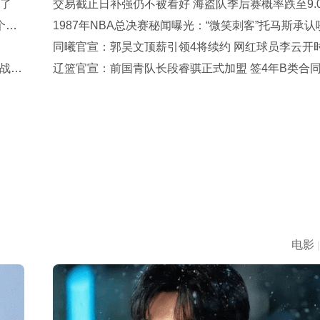
置了
交易截止日补强仍不被看好 海盗队季后赛概率跌至9.
个赛
1987年NBA总决赛秘闻曝光：“微笑刺客”托马斯承认
过“酋长”帕里什
同曦官宣：郭昊文顶薪引领4将续约 网红球员李云开
战
一年回归
辽篮官宣：前国青队长段睿骐正式加盟 签4年B类合
7号球衣
电影
|