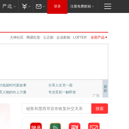
登录
注册免费邮箱
大神社区
网易红彩
公正邮
企业邮箱
LOFTER
全部产品
邮箱大师
云音乐
CC语音
UU远程
新闻客户端
云课堂
网易云游戏
UU加速器
网易味央
新闻客户端
网易红彩
公开课
免费邮
严选
VIP邮箱
网易游戏
MuMu模拟器Pro
免费邮
VIP邮箱
企业邮箱
邮箱大师
卡搭编程
网易亲时光
公开课
伏羲
严选
公正邮
云课堂
CC语音
LOFTER
UU加速器
UU远程
网易亲时光
伏羲
云音乐
大神社区
网易云游戏
千千壁纸
级学府：哈佛大学课程
置业推荐
最
新
彩，只做专业预测
网易非虚构写作平台
梦幻西游
大话2
梦幻西游手游
阴阳师
广告
倩女幽魂手游
大话西游3
新倩女幽魂
大唐无双
率士之滨
哈利波特.魔法觉醒
天下手游
明日之后
逆水寒
永劫无间
一梦江湖
第五人格