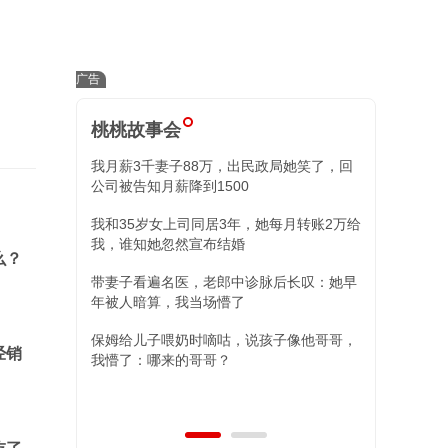
桃桃故事会
我月薪3千妻子88万，出民政局她笑了，回
小舅子昏迷我
公司被告知月薪降到1500
住院我冷回三
我和35岁女上司同居3年，她每月转账2万给
替姐姐照顾外
我，谁知她忽然宣布结婚
现，两女儿的
么？
带妻子看遍名医，老郎中诊脉后长叹：她早
年被人暗算，我当场懵了
保姆给儿子喂奶时嘀咕，说孩子像他哥哥，
经销
我懵了：哪来的哥哥？