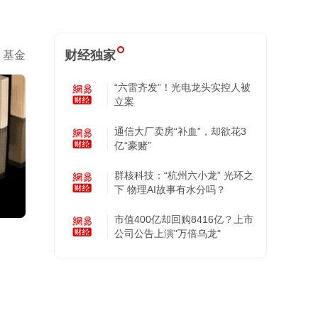
财经独家
基金
“六雷齐发”！光电龙头实控人被
立案
通信大厂卖房“补血”，却欲花3
亿“豪赌”
群核科技：“杭州六小龙” 光环之
下 物理AI故事有水分吗？
市值400亿却回购8416亿？上市
公司公告上演"万倍乌龙"