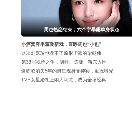
周也热恋结束，六个字暴露单身状态
小酒窝客串董璇新戏，直呼周也“小也”
这次刘嘉玲也救不了原形毕露的梁朝伟
第33届视帝之争，胡歌、陈晓、靳东入围
爆霸凌消失5年的男星现身菲律宾，近况曝光
TVB女星婚礼上闹大乌龙，成为全场经典