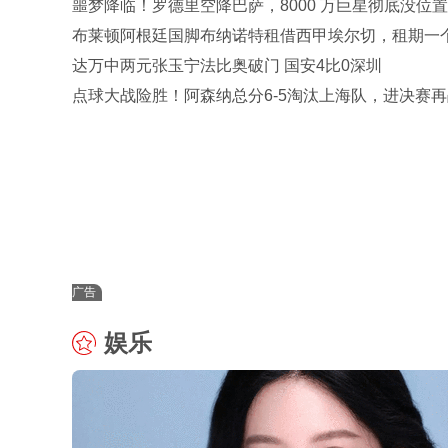
噩梦降临！罗德里空降巴萨，8000 万巨星彻底没位
布莱顿阿根廷国脚布纳诺特租借西甲埃尔切，租期一
季
达万中两元张玉宁法比奥破门 国安4比0深圳
点球大战险胜！阿森纳总分6-5淘汰上海队，进决赛再
U17国足争冠
广告
娱乐