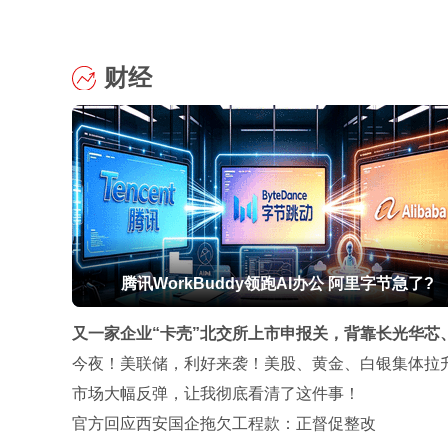
财经
腾讯WorkBuddy领跑AI办公 阿里字节急了?
又一家企业“卡壳”北交所上市申报关，背靠长光华芯
工科技两大上市公司，华日激光闯关A股缘何掉队？
今夜！美联储，利好来袭！美股、黄金、白银集体拉
市场大幅反弹，让我彻底看清了这件事！
官方回应西安国企拖欠工程款：正督促整改