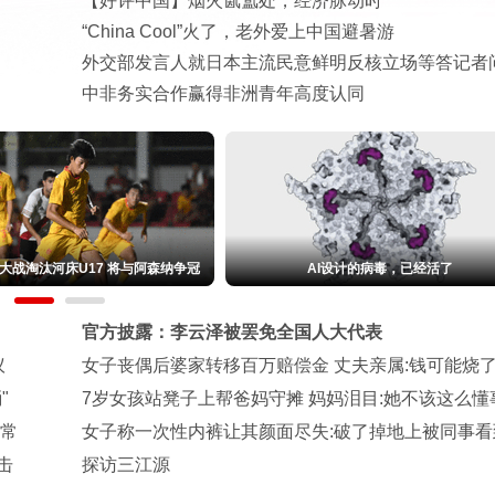
【好评中国】烟火氤氲处，经济脉动时
“China Cool”火了，老外爱上中国避暑游
外交部发言人就日本主流民意鲜明反核立场等答记者
中非务实合作赢得非洲青年高度认同
首秀 传祺开始进攻方盒子越野
全球六大海域卷入战火 里海突成两场冲突
官方披露：李云泽被罢免全国人大代表
议
女子丧偶后婆家转移百万赔偿金 丈夫亲属:钱可能烧
"
7岁女孩站凳子上帮爸妈守摊 妈妈泪目:她不该这么懂
异常
女子称一次性内裤让其颜面尽失:破了掉地上被同事看
击
探访三江源