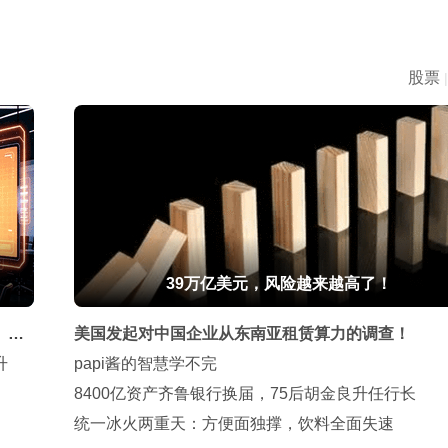
股票
|
39万亿美元，风险越来越高了！
、华
美国发起对中国企业从东南亚租赁算力的调查！
升
papi酱的智慧学不完
8400亿资产齐鲁银行换届，75后胡金良升任行长
统一冰火两重天：方便面独撑，饮料全面失速