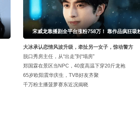
宋威龙靠播剧全平台涨粉758万！ 靠作品疯狂吸
大冰承认恋情风波升级，牵扯另一女子，惊动警方
脱口秀房主任，从“出走”到“塌房”
郑国霖在景区当NPC，40度高温下穿20斤龙袍
65岁欧阳震华庆生，TVB好友齐聚
千万粉主播菠萝赛东近况揭晓