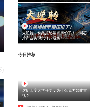
大逆转，长鑫拒绝苹果压价了！中国芯
片产业实现怎样的逆袭？
今日推荐
这所印度大学开学，为什么我国如此重
视？
5
03:05
07:06