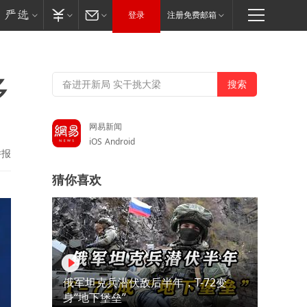
登录
注册免费邮箱
多
网易新闻
iOS
Android
举报
猜你喜欢
俄军坦克兵潜伏敌后半年，T-72变
身“地下堡垒”