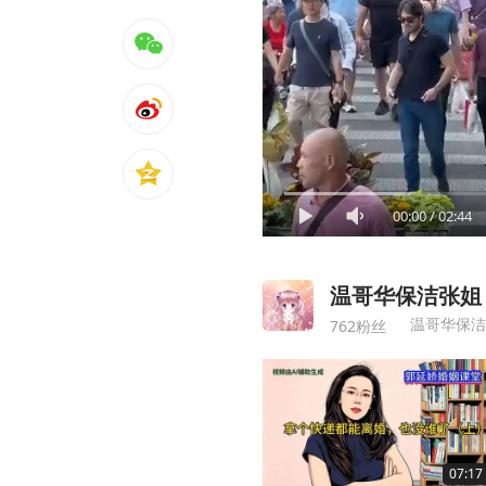
00:00
/
02:44
温哥华保洁张姐
温哥华保洁
762粉丝
07:17