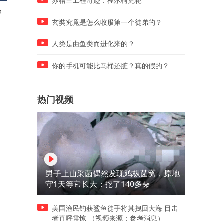
苏格兰工程奇迹：福尔柯克轮
中
#男子吃霸王餐醉酒闹事#警方
黑海突袭！乌军反攻断粮
放走肇事者，这事儿咋整？
玄奘究竟是怎么收服第一个徒弟的？
人类是由鱼类而进化来的？
你的手机可能比马桶还脏？真的假的？
热门视频
男子上山采菌偶然发现鸡枞菌窝，原地
守1天等它长大：挖了140多朵
美国渔民钓获鲨鱼徒手将其拽回大海 目击
者直呼震惊 （视频来源：参考消息）