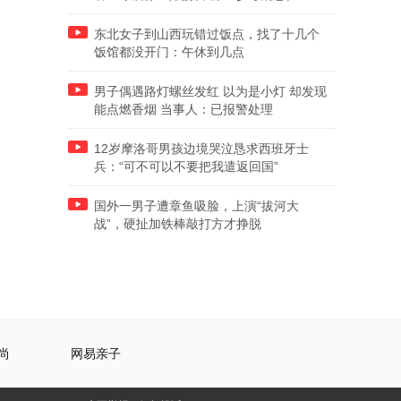
东北女子到山西玩错过饭点，找了十几个
饭馆都没开门：午休到几点
男子偶遇路灯螺丝发红 以为是小灯 却发现
能点燃香烟 当事人：已报警处理
12岁摩洛哥男孩边境哭泣恳求西班牙士
兵：“可不可以不要把我遣返回国”
国外一男子遭章鱼吸脸，上演“拔河大
战”，硬扯加铁棒敲打方才挣脱
尚
网易亲子