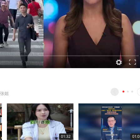
张姐
01:32
01:0