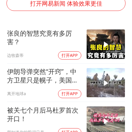
打开网易新闻 体验效果更佳
胡彦斌获《歌手2026》歌王
东航：国内客票提前14天免费退改
胜宏科技：股票交易异常波动
张良的智慧究竟有多厉
美股存储板块集体大跌
害？
夯实基础开新局
边牧森蒂
打开APP
伊朗导弹突然“开窍”，中
方卫星只是幌子，美国真
正怕的是两件事
离开地球a
打开APP
被关七个月后马杜罗首次
开口！