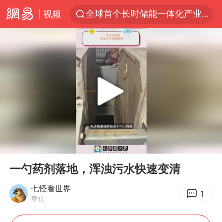
全球首个长时储能一体化产业园量产
视频
中国女篮70-67险胜尼日利亚女篮
上海：台风白海豚或将带来龙卷风
四川宜宾市高县4.9级地震致1人死亡
名创优品回应女子吐槽内裤质量差
台风白海豚已进入24小时警戒线
出口禁令驱动有色板块大涨
中巨芯：上半年归母净利润1405.77万元
00:00
01:18
秋天的第一杯奶茶到底有多火
Play
Ent
full
一勺药剂落地，浑浊污水快速变清
38岁演员求职万岁山NPC成功
七怪看世界
国乒男单横滨冠军赛全军覆没
1
重庆
U17国足点球大战淘汰河床晋级决赛