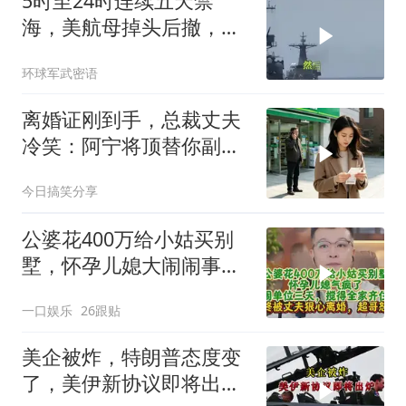
5时至24时连续五天禁
海，美航母掉头后撤，黄
岩岛大局已定
环球军武密语
离婚证刚到手，总裁丈夫
冷笑：阿宁将顶替你副总
之位，我应好
今日搞笑分享
公婆花400万给小姑买别
墅，怀孕儿媳大闹闹事，
被老公狠心离婚
一口娱乐
26跟贴
美企被炸，特朗普态度变
了，美伊新协议即将出