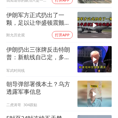
我知道你的眼泪只是一种无奈
打开APP
伊朗军方正式扔出了一
颗，足以让华盛顿震颤的
地缘核弹
附允历史观
打开APP
伊朗扔出三张牌反击特朗
普：新航线自己定，多国
保证不参战，海峡不回战
军武时间线
前状态
朝导弹部署俄本土？乌方
透露军事信息
二虎涛哥
304跟贴