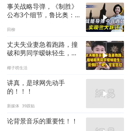
事关战略导弹，《制胜》
公布3个细节，鲁比奥：
但愿中美不会冲突
田柳
丈夫失业妻急着跑路，撞
破和男同学暧昧轻生，反
倒打一耙官官怒怼
椰子唠生活
讲真，是球网先动手
的！！！
新媒体
39跟贴
论背景音乐的重要性！！