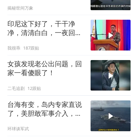
炉？又被中方说中了
揭秘世间万象
印尼这下好了，干干净
净，清清白白，一夜回到
了从前（3） (2)
我很乖
187跟贴
女孩发现老公出问题，回
家一看傻眼了！
二毛追剧
12跟贴
台海有变，岛内专家直说
了，美胆敢军事介入，战
场将推到美家门口
环球谈军武