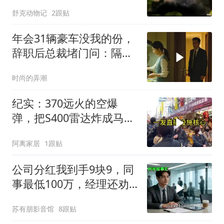
舒克动物记
2跟贴
年会31辆豪车没我的份，
辞职后总裁堵门问：隔壁
楼你买的？
时尚的弄潮
纪实：370远火的空爆
弹，把S400雷达炸成马蜂
窝，靶标惨状让台军急眼
阿离家居
1跟贴
了
公司分红我到手9块9，同
事最低100万，经理还劝
我续签，我笑了：不签了
苏有朋影音馆
8跟贴