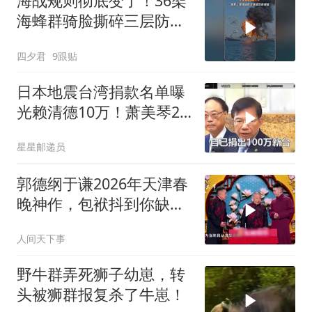
海战规则彻底变了！36架
海蜂群骑脸撕碎三层防空
体系
四夕君
9跟贴
日本地震台湾捐款名单曝
光赖清德10万！萧美琴20
万，郑丽文100万
星星邮递员
郭德纲于谦2026年天津春
晚神作，包袱抖到你缺氧
笑到肚子疼！
人间天下事
野牛群弄死狮子幼崽，转
头被狮群报复杀了牛崽！