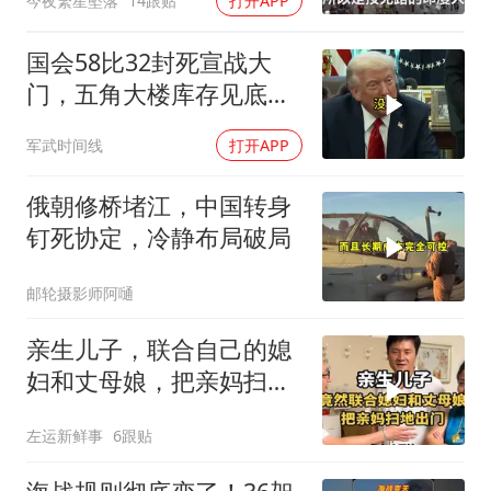
今夜繁星坠落
14跟贴
打开APP
国会58比32封死宣战大
门，五角大楼库存见底，
特朗普叫停打伊朗那晚发
军武时间线
打开APP
生了什么
俄朝修桥堵江，中国转身
钉死协定，冷静布局破局
邮轮摄影师阿嗵
亲生儿子，联合自己的媳
妇和丈母娘，把亲妈扫地
出门！
左运新鲜事
6跟贴