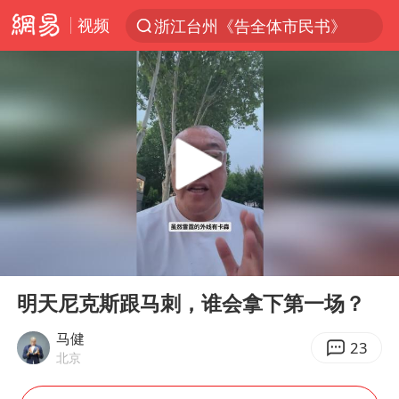
视频
浙江台州《告全体市民书》
“China Cool”火了，老外爱上中国避暑游
台风白海豚闭眼浙江上海处于危险半圆
香港宏福苑火灾或由烟头引起
云南一地村民过火把节意外灼伤16人
张本智和：零封向鹏不意外
泰国初中生饮弹自尽前开了26枪
00:00
01:21
用AI造出新病毒意味着什么
Play
Ent
full
今年第二强台风将带来多大影响
明天尼克斯跟马刺，谁会拿下第一场？
浙江最强风雨时段已锁定
马健
23
北京
上半年国内居民出游人次34.63亿