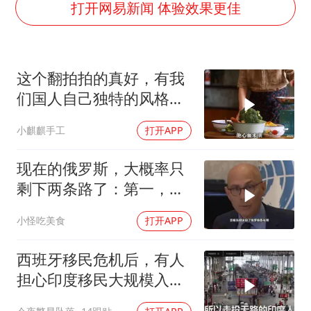
女子被狗舔脚确诊三级暴露 医生回应
打开网易新闻 体验效果更佳
多所幼师院校开设养老专业
泰国校园枪击事件已致8死30余伤
这个翻拍拍的真好，有我
老人被城管撞倒后离世亲属质疑记录仪
们国人自己独特的风格魅
薛之谦杭州站演唱会取消
力
小麒麒手工
打开APP
必胜客，被正式买断
四川宜宾地震网友称睡觉被摇醒
现在的俄罗斯，大概率只
习近平心系体育强国建设
剩下两条路了：第一，把
吞进去的地盘全部吐出来
小怪吃美食
打开APP
西班牙移民危机后，有人
担心印度移民大规模入侵
中国，这可能吗？