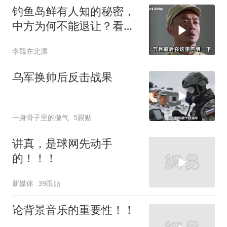
钓鱼岛鲜有人知的秘密，
中方为何不能退让？看完
让国人自豪
李覴在北漂
乌军换帅后反击战果
一身骨子里的傲气
5跟贴
讲真，是球网先动手
的！！！
新媒体
39跟贴
论背景音乐的重要性！！