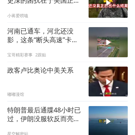
更深的困扰在于美国正重
蹈前苏联模式
小蒋爱唠嗑
河南已通车，河北还没
影，这条“断头高速”卡在
省界
宝哥精彩赛事
2跟贴
政客卢比奥论中美关系
嘟嘟漫馆
特朗普最后通牒48小时已
过，伊朗没服软反而亮出
真正底牌，难怪美军越打
星空解密站