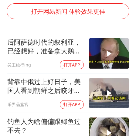
7月CPI同比上涨0.5% 经济内生增长动力持续增强
打开网易新闻 体验效果更佳
部分银行上调存款利率
白海豚突然大拐弯 走出罕见路线
中央气象台继续发布暴雨橙警
后阿萨德时代的叙利亚，
朱一龙的鼻子怎么了
已经想好，准备拿大鹅石
成都多趟列车临时停运
油叩响西方大门
吴王旅行ing
打开APP
货车高速制动失灵 交警护航化险为夷
背靠中俄过上好日子，美
下党之路
国人看到朝鲜之后咬牙切
齿
乐界品鉴官
打开APP
钓鱼人为啥偏偏跟鲫鱼过
不去？