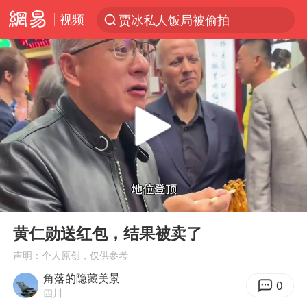
视频
贾冰私人饭局被偷拍
新能源汽车产业链提速
费大厨不自称“大王”了
SK海力士回应“或出售重庆工厂”传闻
血指纹匹配成功，20年悬案告破！凶手被执行死刑
独闯南太行失联14天的女子已找到
辽宁28名务农人员中暑死亡？官方辟谣
00:00
03:38
大疆错失宇树
Play
Ent
full
演员秦焰去世 曾出演《狂飙》
黄仁勋送红包，结果被卖了
大连一起飞航班因乘客可乐爆瓶折返
声明：个人原创，仅供参考
角落的隐藏美景
医疗垃圾做手机壳 这也是谋财害命
0
四川