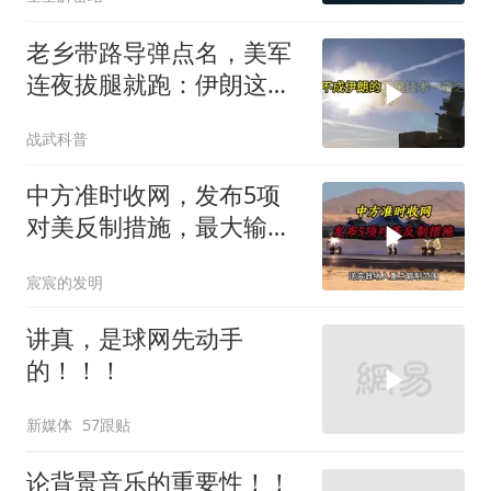
越被动
老乡带路导弹点名，美军
连夜拔腿就跑：伊朗这波
操作把霸权底裤撕了个精
战武科普
光
中方准时收网，发布5项
对美反制措施，最大输家
已浮现
宸宸的发明
讲真，是球网先动手
的！！！
新媒体
57跟贴
论背景音乐的重要性！！