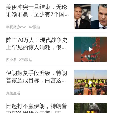
美伊冲突一旦结束，无论
谁输谁赢，至少有7个国
家，恐有亡国之忧
半夏微凉qvq
42跟贴
阵亡70万人！现代战争史
上罕见的惊人消耗，俄军
全线攻势为何停
四夕君
273跟贴
伊朗报复手段升级，特朗
普家族成目标，白宫这回
真坐不住了
鬼菜生活
比起打不赢伊朗，特朗普