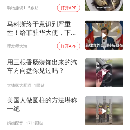
动物趣谈1
5跟贴
打开APP
马科斯终于意识到严重
性！给菲驻华大使，下达
5个必须完成的任务
理发师大海
打开APP
用三根香肠装饰出来的汽
车方向盘你见过吗？
大钱家大肥猫
1跟贴
美国人做圆柱的方法堪称
一绝
娟姐配音
1711跟贴