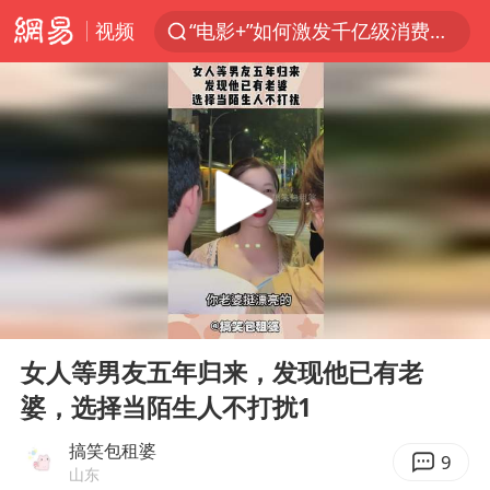
视频
“电影+”如何激发千亿级消费新活力？
台风白海豚已进入24小时警戒线
老中医：立秋后养心是关键
沙特土耳其巴基斯坦签署共同防务协议
中医教你一招提升气血
四川宜宾市高县4.9级地震致1人死亡
胡彦斌韩磊 谁帮谁
00:00
00:10
台风白海豚或吞并鲸鱼 登陆地点更新
Play
Ent
full
全球首个长时储能一体化产业园量产
女人等男友五年归来，发现他已有老
婆，选择当陌生人不打扰1
胜宏科技：股票交易异常波动
中巨芯：上半年归母净利润1405.77万元
搞笑包租婆
9
山东