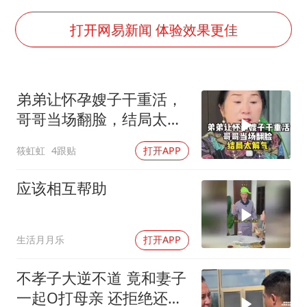
欧阳娜娜窦靖童好搭
中国女篮70-67险胜尼日利亚女篮
打开网易新闻 体验效果更佳
国防部：坚决反制任何闹海挑衅图谋
U17国足点球大战淘汰河床晋级决赛
弟弟让怀孕嫂子干重活，
“今天得有40℃了吧 为啥还不预警”
哥哥当场翻脸，结局太解
“新疆阿勒泰八月能滑雪”不实
气！
筱虹虹
4跟贴
打开APP
夯实基础开新局
应该相互帮助
生活月月乐
打开APP
不孝子大逆不道 竟和妻子
一起O打母亲 还拒绝还母