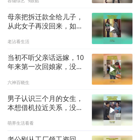
容烟综艺
9跟贴
母亲把拆迁款全给儿子，
从此女子再没回来，如今
上门悔不当初！
老沾看生活
当初不听父亲话远嫁，10
年来第一次回娘家，没想
到爸爸竟然这样做
六神百晓生
男子认识三个月的女生，
本想借机拉近关系，没想
到女生这样反应！
萌界生活看看
老公刚从工厂领工资回