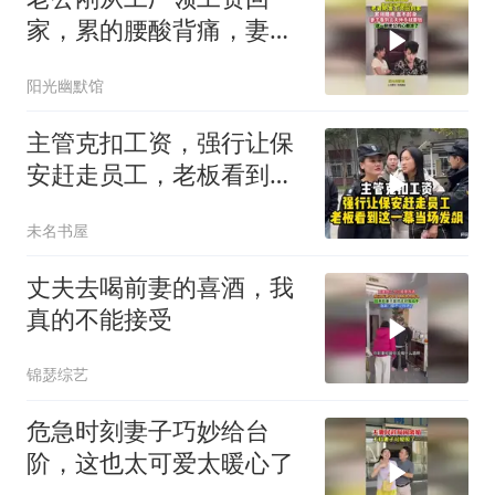
家，累的腰酸背痛，妻子
举动瞬间心凉
阳光幽默馆
主管克扣工资，强行让保
安赶走员工，老板看到这
一幕当场发飙！
未名书屋
丈夫去喝前妻的喜酒，我
真的不能接受
锦瑟综艺
危急时刻妻子巧妙给台
阶，这也太可爱太暖心了