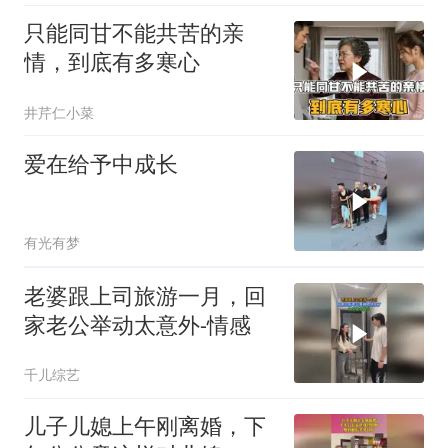
只能同甘不能共苦的亲
情，到底有多寒心
井芹仁小菜
爱在给予中成长
有光有梦
老婆跟上司旅游一月，回
家老公举动太意外-情感
千儿综艺
儿子儿媳上午刚离婚，下