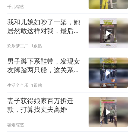
千儿综艺
我和儿媳妇吵了一架，她
居然敢这样对我，最后一
幕真解气！
欢乐梦工厂
1跟贴
男子蹲下系鞋带，发现女
友脚踏两只船，这关系太
乱了！
生活全全乐
1跟贴
妻子获得娘家百万拆迁
款，打算找丈夫离婚
容烟综艺