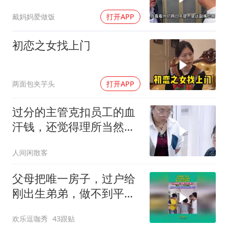
亲
戴妈妈爱做饭
打开APP
初恋之女找上门
两面包夹芋头
打开APP
过分的主管克扣员工的血
汗钱，还觉得理所当然必
须走人
人间闲散客
父母把唯一房子，过户给
刚出生弟弟，做不到平等
就别生！
欢乐逗咖秀
43跟贴