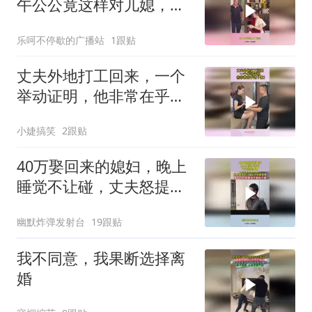
午公公竟这样对儿媳，爱
到最后全凭良心
乐呵不停歇的广播站
1跟贴
丈夫外地打工回来，一个
举动证明，他非常在乎这
个家！
小婕搞笑
2跟贴
40万娶回来的媳妇，晚上
睡觉不让碰，丈夫怒提离
婚
幽默炸弹发射台
19跟贴
我不同意，我果断选择离
婚