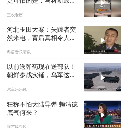
更可怕的是，马科斯政府
无底线挑衅中国
三农老历
河北玉田大案：失踪者突
然来电，背后真相令人震
惊
粤语音乐喷泉
以前送弹药现在送部队！
朝鲜参战实锤，乌军这波
能扛住吗？
汽车乐乐说
狂称不怕大陆导弹 赖清德
底气何来？
阿芒娱乐说