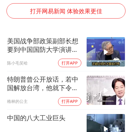
夏日经济乘“热”而上 消费市场向“新”而行
打开网易新闻 体验效果更佳
上四休三，但降薪1000元，你接受吗？
36岁男演员成景区NPC后人气爆棚
宇树王兴兴被问了360多个问题
美国战争部政策副部长想
全民健身事业高质量发展
要到中国国防大学演讲？
唐田赛前发布会上引用《孙子兵法》
中国已读不回？
陈小毛笑哈
打开APP
乐享全民健身 共筑健康中国
特朗普曾公开放话，若中
国解放台湾，他就下令轰
炸北京
格林的公主
打开APP
中国的八大工业巨头