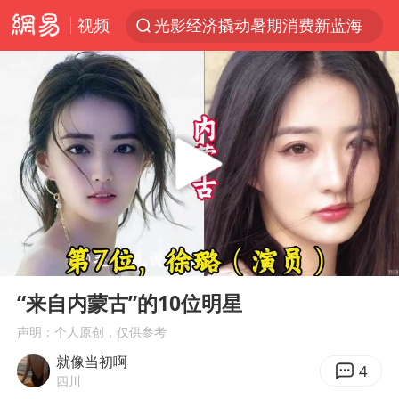
视频
光影经济撬动暑期消费新蓝海
陈思诚零点晒照为佟丽娅庆生
微信又有新功能，你可以“撤回”你的撤回了！
河南发布农田渍涝灾害风险预警
新疆优化调整景区内自驾服务费
情侣平潭拍日出坠崖1死1伤
《欢迎来龙餐馆》口碑
00:00
01:00
央视新主播李秋莹孙亚鹏亮相
Play
Ent
full
郑丽文：台湾从来没有“独立”过
“来自内蒙古”的10位明星
酒店花洒现排泄物住客索赔遭拒
声明：个人原创，仅供参考
就像当初啊
杭州全市有序停课
4
四川