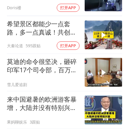
Doris楼
打开APP
希望景区都能少一点套
路，多一点真诚！共创良
好旅游环境！
大秦论道
595跟贴
打开APP
莫迪的命令很坚决，砸碎
印军17个司令部，百万印
军知道要变天了
雪儿爱追剧
来中国避暑的欧洲游客暴
增，大陆并没有特别兴
奋！介文汲
果妈聊娱乐
3跟贴