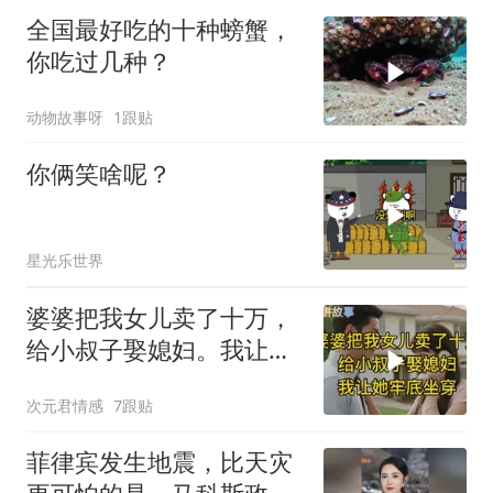
全国最好吃的十种螃蟹，
你吃过几种？
动物故事呀
1跟贴
你俩笑啥呢？
星光乐世界
婆婆把我女儿卖了十万，
给小叔子娶媳妇。我让她
牢底坐穿！
次元君情感
7跟贴
菲律宾发生地震，比天灾