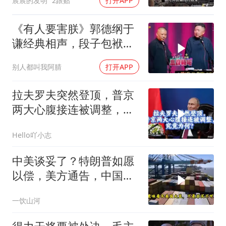
宸宸的发明
2跟贴
打开APP
《有人要害朕》郭德纲于
谦经典相声，段子包袱满
满！
别人都叫我阿腈
打开APP
拉夫罗夫突然登顶，普京
两大心腹接连被调整，究
竟为何？
Hello吖小志
中美谈妥了？特朗普如愿
以偿，美方通告，中国增
购48.8万吨大豆
一饮山河