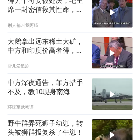
得力干将要被处决，毛主
席一封密信救其性命，重
要任务也一并交付
别人都叫我阿腈
大鹅拿出远东稀土大矿，
中方和印度价高者得，背
后全是各种算计
雪儿爱追剧
中方深夜通告，菲方措手
不及，教10现身南海
环球军武密语
野牛群弄死狮子幼崽，转
头被狮群报复杀了牛崽！