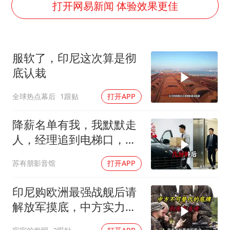
夏日经济乘“热”而上 消费市场向“新”而行
打开网易新闻 体验效果更佳
白海豚将正面袭击贯穿浙江
酒店回应车内过夜被收150元
服软了，印尼这次算是彻
黄金牛市回来了吗
底认栽
酒店花洒现排泄物住客索赔遭拒
全球热点幕后
1跟贴
打开APP
杭州全市有序停课
36岁男演员成景区NPC后人气爆棚
降薪名单有我，我默默走
乐享全民健身 共筑健康中国
人，经理追到电梯口，见
我坐上保时捷愣住
苏有朋影音馆
打开APP
印尼购欧洲最强战舰后请
解放军摸底，中方实力几
何？