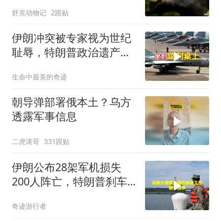
舒克动物记
2跟贴
伊朗冲突被专家视为世纪
耻辱，特朗普政治遗产遭
遇毁灭性打击
生命中最美的奇迹
朝导弹部署俄本土？乌方
透露军事信息
二虎涛哥
331跟贴
伊朗公布28架军机损失
200人阵亡，特朗普刹车
真相曝光
奇迹游行者