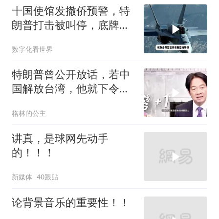
十国使馆发撤侨预警，特
朗普打击被叫停，底牌将
看穿
数字化看世界
特朗普曾公开放话，若中
国解放台湾，他就下令轰
炸北京
格林的公主
讲真，是球网先动手
的！！！
新媒体
40跟贴
论背景音乐的重要性！！