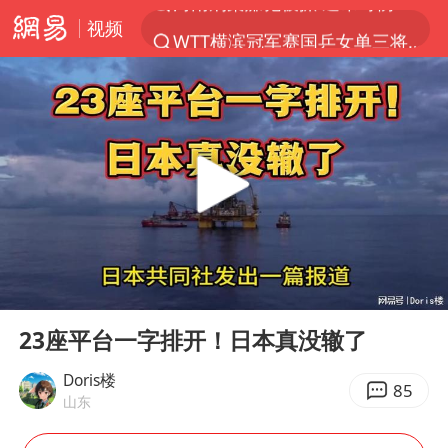
视频
WTT横滨冠军赛国乒女单三将晋级四强
光影经济撬动暑期消费新蓝海
马克·艾伦退出斯诺克中国公开赛
新疆优化调整景区内自驾服务费
梁家辉：到内地拍戏不是北上是回归
茅台部分直营店飞天茅台提价
情侣在平潭拍日出时坠崖致一死一伤
00:00
07:04
泰国初中生饮弹自尽前开了26枪
Play
Ent
full
台当局重金为“台独”织“皇帝新衣”
23座平台一字排开！日本真没辙了
几元成本的AI广告导致千万市值蒸发
Doris楼
85
山东
老挝国会主席赛宋蓬逝世