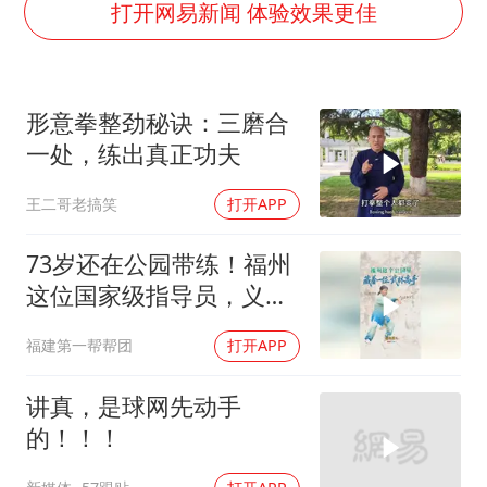
面对面丨蔡磊：与渐冻症抗争 纵使不敌 也不屈服
打开网易新闻 体验效果更佳
5万小车卖不动 微型代步车集体遇冷
NBA传奇教练老尼尔森去世
形意拳整劲秘诀：三磨合
手机真会“偷听”我们说话吗
一处，练出真正功夫
上半年全球新能源乘用车销量1122万台
王二哥老搞笑
打开APP
加沙约14万栋建筑被完全摧毁
从科技创新看开局起步的时与势
73岁还在公园带练！福州
这位国家级指导员，义务
教学四十多年
福建第一帮帮团
打开APP
讲真，是球网先动手
的！！！