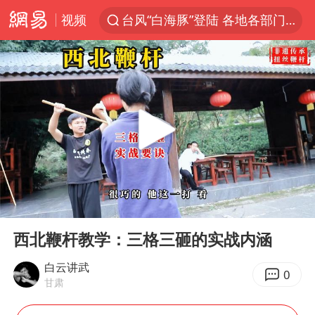
视频
台风“白海豚”登陆 各地各部门全力应对
白海豚雨量超越利奇马、巴威
人形机器人第一股
上海地铁4条线路全线停运
宇树申购 中一签有望赚20万元
4.2平卫生间补漏注胶花1.55万
白海豚路径图
00:00
00:42
武汉3名城管协管员殴打摊主被刑拘
Play
Ent
full
律师谈贾冰私人饭局被偷拍
西北鞭杆教学：三格三砸的实战内涵
男子结婚8年3个女儿都不是亲生
白云讲武
0
甘肃
多地银行上调存款利率