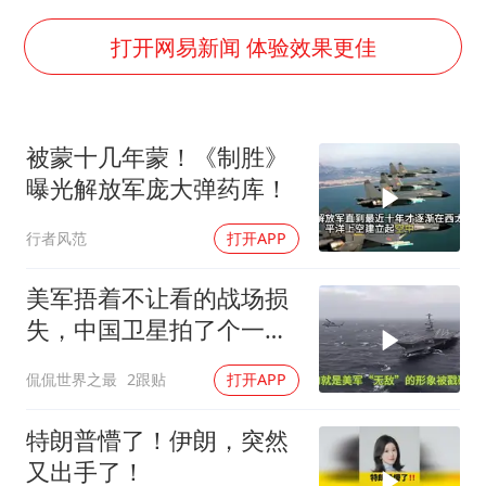
今年第二强台风将带来多大影响
上半年国内居民出游人次34.63亿
打开网易新闻 体验效果更佳
浙江最强风雨时段已锁定
梁文锋为什么投王兴兴
被蒙十几年蒙！《制胜》
万岁山接盘烂尾恒大文旅城
曝光解放军庞大弹药库！
刘伟任延安市委常委、市纪委书记
行者风范
打开APP
多所幼师院校开设养老专业
习近平心系体育强国建设
美军捂着不让看的战场损
失，中国卫星拍了个一清
二楚
侃侃世界之最
2跟贴
打开APP
特朗普懵了！伊朗，突然
又出手了！