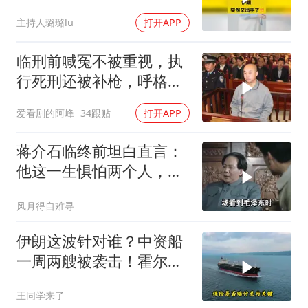
主持人璐璐lu
打开APP
临刑前喊冤不被重视，执
行死刑还被补枪，呼格吉
勒图被捕后的62天
爱看剧的阿峰
34跟贴
打开APP
蒋介石临终前坦白直言：
他这一生惧怕两个人，却
只敬佩一个人！
风月得自难寻
伊朗这波针对谁？中资船
一周两艘被袭击！霍尔木
兹海峡的“安全走廊”神话
王同学来了
彻底破灭！