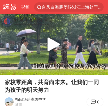
视频
台风白海豚闭眼浙江上海处于危险半圆
“China Cool”火了，老外爱上中国避暑游
香港宏福苑火灾或由烟头引起
浙江台州《告全体市民书》
以媒：穆杰塔巴被紧急送医情况危急
多所高校取消艺考
云南一地村民过火把节意外灼伤16人
00:00
00:51
张本智和：零封向鹏不意外
Play
Ent
full
泰国初中生饮弹自尽前开了26枪
家校零距离，共育向未来。让我们一同
为孩子的明天努力
22岁女生独闯南太行失联12天
用AI造出新病毒意味着什么
衡阳华岳高级中学
0
湖南