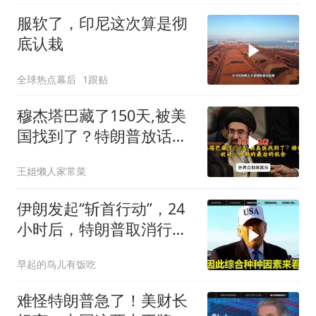
服软了，印尼这次算是彻
底认栽
全球热点幕后
1跟贴
穆杰塔巴藏了150天,被美
国找到了？特朗普放话：
伊朗的最后的机会
王姐懒人家常菜
伊朗发起“斩首行动”，24
小时后，特朗普取消行
动？美开始撤侨
早起的鸟儿有饭吃
难怪特朗普急了！美财长