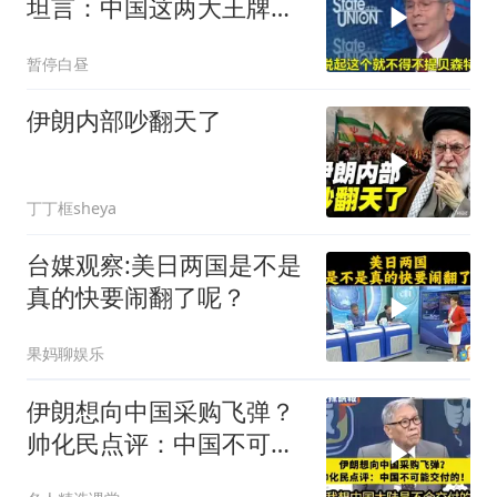
坦言：中国这两大王牌，
彻底锁死美国咽喉
暂停白昼
伊朗内部吵翻天了
丁丁框sheya
台媒观察:美日两国是不是
真的快要闹翻了呢？
果妈聊娱乐
伊朗想向中国采购飞弹？
帅化民点评：中国不可能
交付！