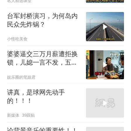
名人精选课堂
台军封桥演习，为何岛内
民众先炸锅？
小怪吃美食
婆婆逼交三万月薪遭拒换
锁，儿媳一言不发，五天
后丈夫收传票
娱乐圈的笔娱君
讲真，是球网先动手
的！！！
新媒体
39跟贴
论背景音乐的重要性！！