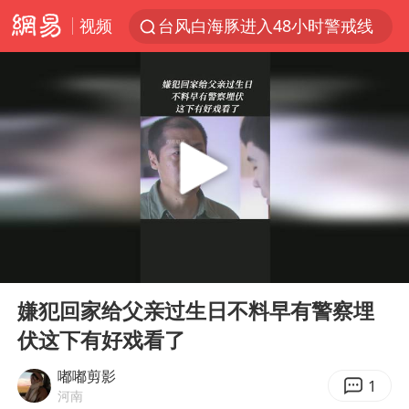
视频
台风白海豚进入48小时警戒线
佛得角门将亮相智利俱乐部主场
中方回应是否在太平洋海底开采稀土
看守所辅警收受10万获刑1年
宇树科技发行价格150.80元/股
宇树科技王兴兴身家有望超200亿元
五粮液渠道价一箱上涨近百元
00:00
00:41
CIA被曝已秘密设立古巴工作组
Play
Ent
full
U17国足1分钟轰2球
嫌犯回家给父亲过生日不料早有警察埋
伏这下有好戏看了
泰国一女公务员妆容引争议 本人回应
法国将禁止“未经同意的电话营销”
嘟嘟剪影
1
河南