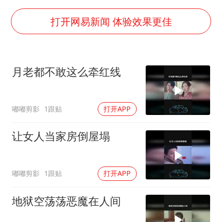
24小时不关空调 电费会更低吗
中国养老床位“三连降”
打开网易新闻 体验效果更佳
多地要求领导干部带头休假
吉林一“温度计大楼”读数爆表
月老都不敢这么牵红线
东方甄选被判赔偿江小白30万元
奋进开新局 实干挑大梁
嘟嘟剪影
1跟贴
打开APP
让女人当家房倒屋塌
嘟嘟剪影
1跟贴
打开APP
地狱空荡荡恶魔在人间