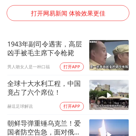
号召领导带头休假 是大家不想休吗
中国五箭齐发反制美国
打开网易新闻 体验效果更佳
律师称“梅姨”若满75岁或不适用死刑
《歌手》歌王之战帮唱嘉宾官宣
1943年副司令遇害，高层
要给全体职工“应休尽休”的底气
凶手被毛主席下令枪毙
空调发明出来竟然不是为了给人降温
男人吻女人是一种口福
打开APP
中国经济展现强大韧性和活力
全球十大水利工程，中国
竟占了六个席位！
赫逗足球解说
打开APP
朝鲜导弹重锤乌克兰！爱
国者防空告急，面对俄朝