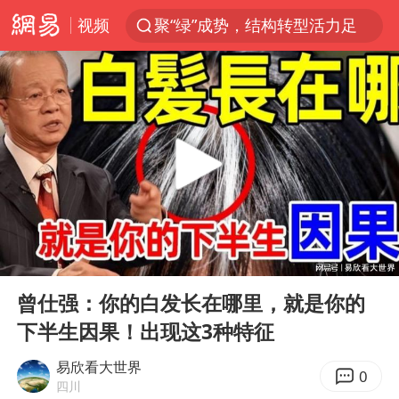
视频
聚“绿”成势，结构转型活力足
80后女柜员逆袭成4200亿银行副行长
郑国霖回应去景区上班被保安拦下
金饰克价大幅跳涨
台风白海豚可能在浙闽沿海登陆
多地要求领导干部带头休假
24小时不关空调 电费会更低吗
00:00
21:14
龚宝冬烈士安葬仪式举行
Play
Ent
full
女子利用漏洞0元买了3千台电器
曾仕强：你的白发长在哪里，就是你的
下半生因果！出现这3种特征
浙江舟山21条水上客运航线停航
今年4位周星驰电影配角去世
易欣看大世界
0
四川