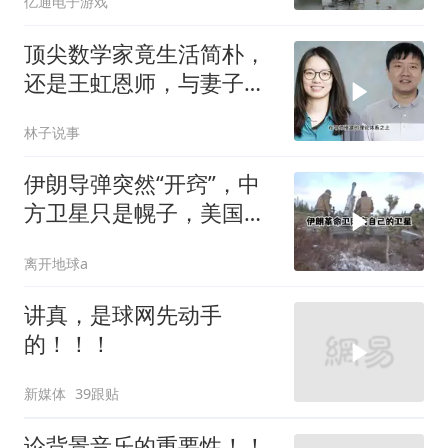
亿通电子游戏
顶尖数学家竟生活简朴，
还是王虹恩师，与妻子合
照慈眉善目
林子说事
伊朗导弹突然“开窍”，中
方卫星只是幌子，美国真
正怕的是两件事
离开地球a
讲真，是球网先动手
的！！！
新媒体
39跟贴
论背景音乐的重要性！！