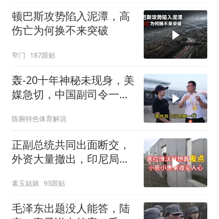
顿巴斯攻势陷入泥潭，高
伤亡为何换不来突破
窄门
187跟贴
轰-20十年神秘未现身，美
媒急切，中国副司令一句
话平息质疑
陈腕特色体育解说
正副总统共同出面断交，
外资大量撤出，印尼局势
失控
素玉姑娘
93跟贴
毛泽东出题没人能答，陆