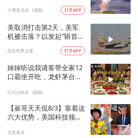
联手，泽连斯基到底有多
小雪有话说
1跟贴
打开APP
绝望？
美取消打击第2天，美军
机被击落？以发起“斩首行
动”
侃侃世界之最
打开APP
婶婶听说我请客带全家12
口霸坐开吃，龙虾茅台点
到飞起，我没发
叮当当科技
3跟贴
【崔哥天天侃8/3】靠着这
六大优势，美国科技领军
全世界
北美崔哥