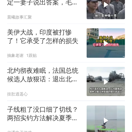
定一妻子说出答案，毛主
席听后高兴异常
晨曦故事汇聚
美伊大战，印度被打惨
了！它承受了怎样的损失
抽象老谢
1跟贴
北约彻夜难眠，法国总统
候选人放狠话：退出北
约，和中国合作
挂肚逍遥心
子线粗了没口细了切线？
两招实钓方法解决夏季难
题