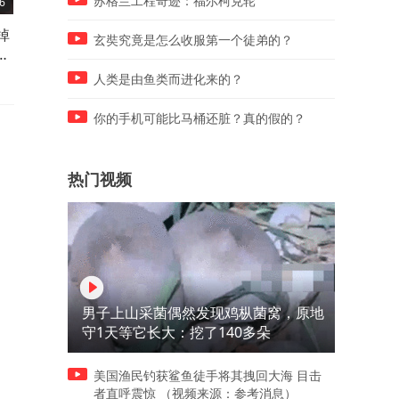
苏格兰工程奇迹：福尔柯克轮
6
03:01
03:42
掉
言简意赅！西班牙击败阿根廷
状元被交易，存在感还不如
玄奘究竟是怎么收服第一个徒弟的？
佛
后，德国传奇发文：足球赢了
个落选秀
人类是由鱼类而进化来的？
你的手机可能比马桶还脏？真的假的？
热门视频
男子上山采菌偶然发现鸡枞菌窝，原地
守1天等它长大：挖了140多朵
美国渔民钓获鲨鱼徒手将其拽回大海 目击
者直呼震惊 （视频来源：参考消息）