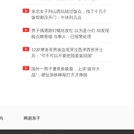
东北女子到山西玩错过饭点，找了十几个
饭馆都没开门：午休到几点
男子偶遇路灯螺丝发红 以为是小灯 却发现
能点燃香烟 当事人：已报警处理
12岁摩洛哥男孩边境哭泣恳求西班牙士
兵：“可不可以不要把我遣返回国”
国外一男子遭章鱼吸脸，上演“拔河大
战”，硬扯加铁棒敲打方才挣脱
尚
网易亲子