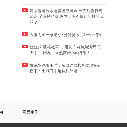
舞蹈老师展示连贯腾空跳跃 一套动作行云
流水 节奏感拉满 网友：怎么做到又舞又武
的？
大雨将至一家老小6分钟抢收完1千斤稻谷
姐姐的“硬核教育”，用黄瓜向弟弟演示“门
夹手”，网友：果然言传不如身教！
发泡水泥填不满，装修师傅检查发现漏到
楼下：出风口未延伸到外墙
尚
网易亲子