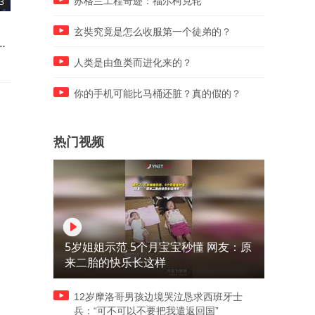
苏格兰工程奇迹：福尔柯克轮
3
09:08
07:31
，
印媒臆想：有人出千万美元引
万万没想到，大骂了中国两
玄奘究竟是怎么收服第一个徒弟的？
算
诱巴飞行员驾歼10C叛逃
多的欧盟外长，如今居然也
访华了
人类是由鱼类而进化来的？
你的手机可能比马桶还脏？真的假的？
热门视频
5岁姐姐示范 5个月宝宝秒懂 网友：原
来二胎的快乐长这样
12岁摩洛哥男孩边境哭泣恳求西班牙士
兵：“可不可以不要把我遣返回国”