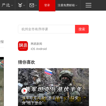
登录
注册免费邮箱
举报
网易新闻
iOS
Android
猜你喜欢
俄军坦克兵潜伏敌后半年，T-72变
身“地下堡垒”