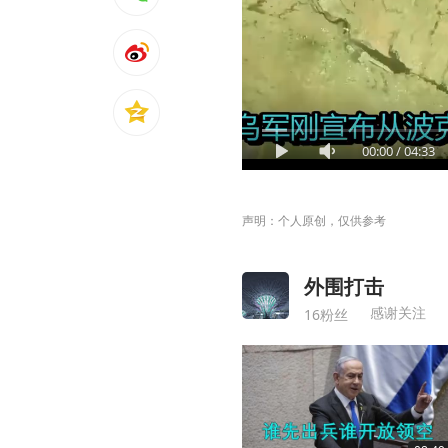
00:00
/
04:33
声明：个人原创，仅供参考
外围打击
感谢关注
16粉丝