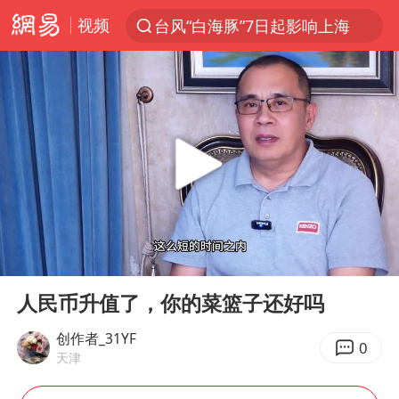
台风“白海豚”7日起影响上海
视频
聚“绿”成势，结构转型活力足
80后女柜员获聘4200亿银行副行长
金饰克价大幅跳涨
24小时不关空调 电费会更低吗
郑国霖回应去景区上班被保安拦下
“梅姨案”被拐儿童钟彬发声
浙江舟山21条水上客运航线停航
00:00
05:15
空调发明出来竟然不是为了给人降温
Play
Ent
full
人民币升值了，你的菜篮子还好吗
今年4位周星驰电影配角去世
创作者_31YF
《歌手》歌王之战帮唱嘉宾官宣
0
天津
“梅姨”准确年龄仍未知