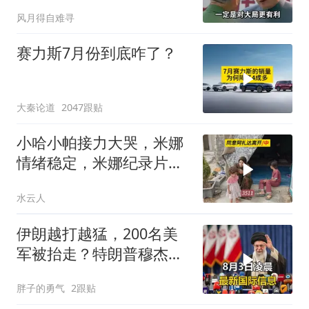
务
风月得自难寻
赛力斯7月份到底咋了？
大秦论道
2047跟贴
小哈小帕接力大哭，米娜
情绪稳定，米娜纪录片
3511
水云人
伊朗越打越猛，200名美
军被抬走？特朗普穆杰塔
巴开始集体明牌
胖子的勇气
2跟贴