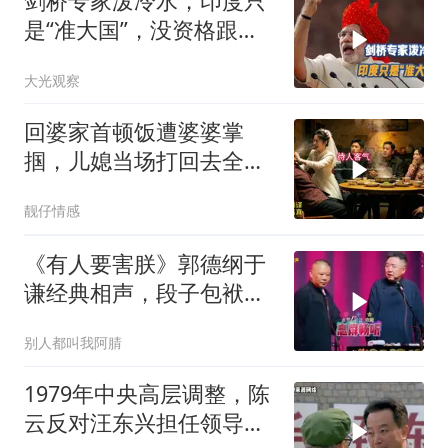
剑桥专家泼冷水，印度只
是“准大国”，没资格跟中
美平起平坐
大光观察
回婆家首顿饭遭婆婆掌
掴，儿媳当场打回去全家
惊呆
靓仔情感
《有人要害朕》郭德纲于
谦经典相声，段子包袱满
满！
别人都叫我阿腈
1979年中央高层调整，陈
云反对汪东兴担任领导职