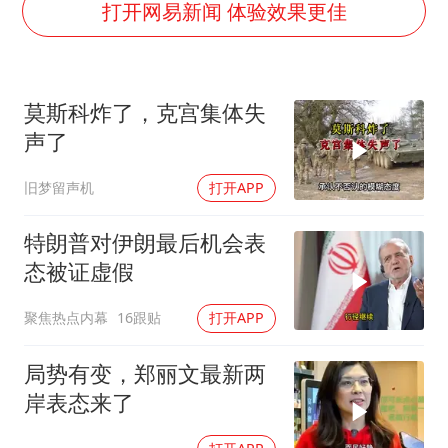
打开网易新闻 体验效果更佳
南昌一规划馆现“阴间座椅”字样
上海一酒店房间爬满床虱 住客反被怼
韩国每3辆新上牌电车就有1辆来自中国
莫斯科炸了，克宫集体失
41岁女子为鼓励女儿考上985研究生
声了
多个台风来袭 是否会相互影响
旧梦留声机
打开APP
李亚鹏向地铁吐血女孩捐99999元
特朗普对伊朗最后机会表
中国经济展现强大韧性和活力
态被证虚假
聚焦热点内幕
16跟贴
打开APP
局势有变，郑丽文最新两
岸表态来了