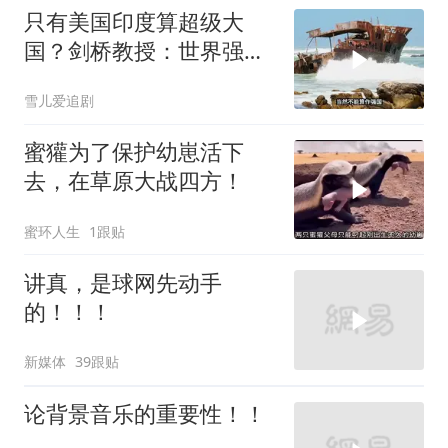
只有美国印度算超级大
国？剑桥教授：世界强国
只有4个，没有印度
雪儿爱追剧
蜜獾为了保护幼崽活下
去，在草原大战四方！
蜜环人生
1跟贴
讲真，是球网先动手
的！！！
新媒体
39跟贴
论背景音乐的重要性！！