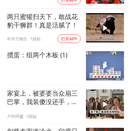
打开APP
两只蜜獾扫天下，敢战花
豹干狮群！真是活腻了！
年华万物生
1跟贴
打开APP
掼蛋：组两个木板 (1)
家宴上，被婆婆当众扇三
巴掌，我装傻没还手，悄
悄卖别墅搬家，8天后丈
户外阿毽
1跟贴
夫全家10人被新户主请出
家门