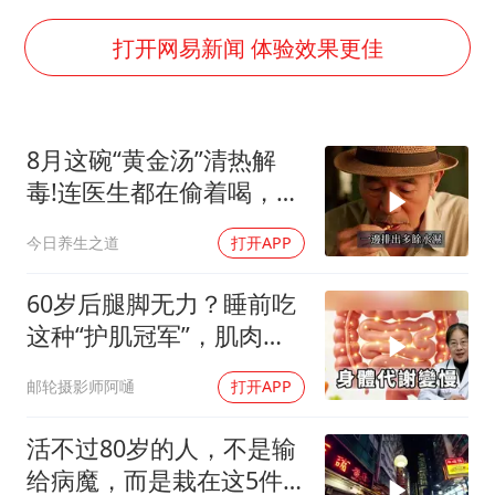
台当局重金为“台独”织“皇帝新衣”
几元成本的AI广告导致千万市值蒸发
打开网易新闻 体验效果更佳
《欢迎来龙餐馆》口碑
白海豚将正面袭击贯穿浙江
8月这碗“黄金汤”清热解
酒店回应车内过夜被收150元
毒!连医生都在偷着喝，错
杭州全市有序停课
过就亏大了
今日养生之道
打开APP
商场现钱学森巨幅海报 负责人回应
乐享全民健身 共筑健康中国
60岁后腿脚无力？睡前吃
这种“护肌冠军”，肌肉合
成会加快
邮轮摄影师阿嗵
打开APP
活不过80岁的人，不是输
给病魔，而是栽在这5件