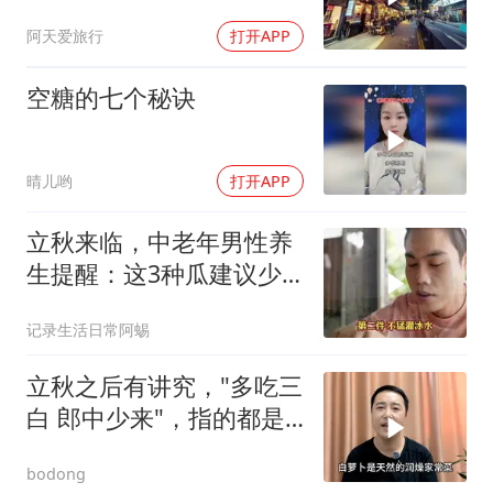
事上
阿天爱旅行
打开APP
空糖的七个秘诀
晴儿哟
打开APP
立秋来临，中老年男性养
生提醒：这3种瓜建议少
吃，4件日常事别忽视
记录生活日常阿蜴
立秋之后有讲究，"多吃三
白 郎中少来"，指的都是
什么
bodong