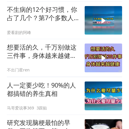
不生病的12个好习惯，你
占了几个？第7个多数人
忽略了
爱看剧的阿峰
想要活的久，千万别做这
三件事，身体越来越健康
快来看看是什么
不出门星ren
人一定要少吃！90%的人
都搞错的养生真相
马哥爱说事369
3跟贴
研究发现脑梗最怕的早