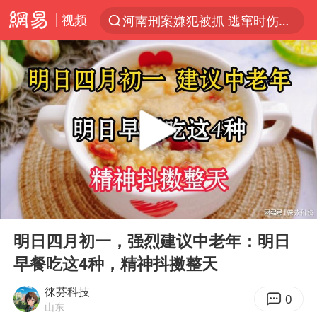
视频
河南刑案嫌犯被抓 逃窜时伤害多人
光影经济撬动暑期消费新蓝海
马克·艾伦退出斯诺克中国公开赛
新疆优化调整景区内自驾服务费
上四休三，但降薪1000元，你接受吗？
央视新主播李秋莹孙亚鹏亮相
情侣平潭拍日出坠崖1死1伤
00:00
06:35
老挝国会主席赛宋蓬逝世
Play
Ent
full
黄金牛市回来了吗
明日四月初一，强烈建议中老年：明日
早餐吃这4种，精神抖擞整天
茅台部分直营店飞天茅台提价
全民健身事业高质量发展
徕芬科技
0
山东