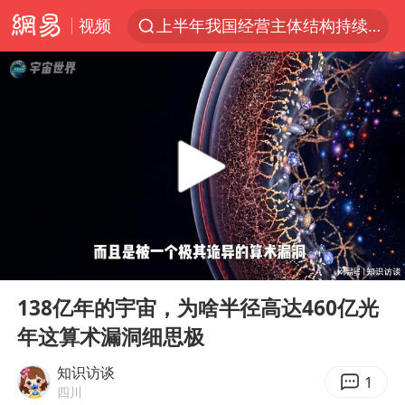
视频
上半年我国经营主体结构持续优化
上海暴雨红色预警
《披荆斩棘2026》阵容官宣
白海豚北上或致京津冀暴雨
国足U17与阿森纳决赛取消 并列冠军
上海有出现龙卷潜势
王艺迪无缘横滨赛决赛
00:00
10:07
上门女婿出轨女邻居多年被判重婚罪
Play
Ent
full
女子发现前夫婚内与第三者育子
138亿年的宇宙，为啥半径高达460亿光
年这算术漏洞细思极
以军士兵把枪口对准中国记者
王艺迪2-4不敌张本美和止步4强
知识访谈
1
四川