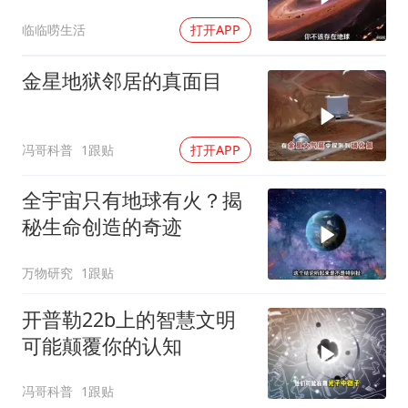
临临唠生活
打开APP
金星地狱邻居的真面目
冯哥科普
1跟贴
打开APP
全宇宙只有地球有火？揭
秘生命创造的奇迹
万物研究
1跟贴
开普勒22b上的智慧文明
可能颠覆你的认知
冯哥科普
1跟贴