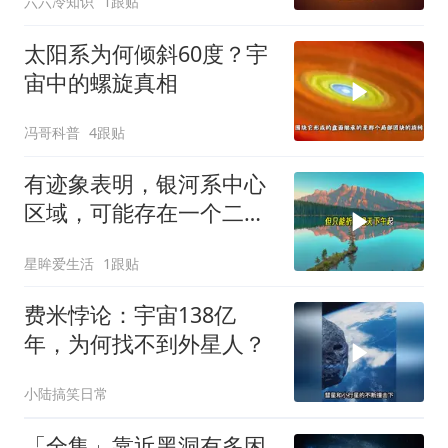
六六冷知识
1跟贴
太阳系为何倾斜60度？宇
宙中的螺旋真相
冯哥科普
4跟贴
有迹象表明，银河系中心
区域，可能存在一个二级
文明
星眸爱生活
1跟贴
费米悖论：宇宙138亿
年，为何找不到外星人？
小陆搞笑日常
「全集」靠近黑洞有多困