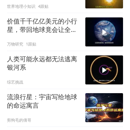
世界地理小知识
4跟贴
价值千千亿亿美元的小行
星，带回地球竟会让全球
经济崩盘？
万物研究
1跟贴
人类可能永远都无法逃离
银河系
综艺挑战
流浪行星：宇宙写给地球
的命运寓言
剪狗毛的倩哥