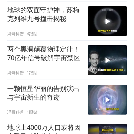
地球的双面守护神，苏梅
克列维九号撞击揭秘
冯哥科普
4跟贴
两个黑洞颠覆物理定律！
70亿年信号破解宇宙禁区
冯哥科普
1跟贴
一颗恒星华丽的告别演出
与宇宙新生的奇迹
冯哥科普
1跟贴
地球上4000万人口或将因