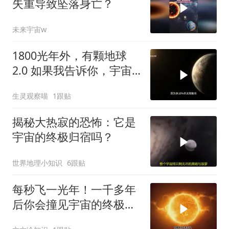
失重导致坠落身亡？
未来宇宙w
1800光年外，有颗地球
2.0 如果我告诉你，宇宙
里已经找到了一颗比地球
生灵观察喵
1跟贴
更适合孕育生命的星球
揭秘大热寂的恐怖：它是
宇宙的终极归宿吗？
世界地理小知识
6跟贴
每秒飞一光年！一千多年
后你会撞见宇宙的终极秘
密？