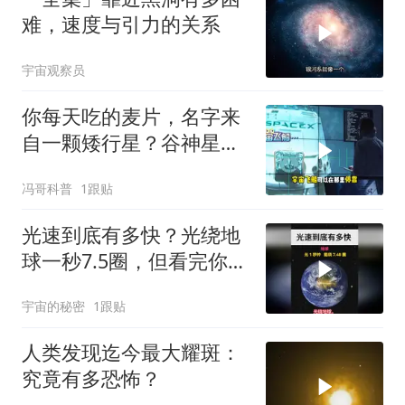
难，速度与引力的关系
宇宙观察员
你每天吃的麦片，名字来
自一颗矮行星？谷神星冷
知识全解
冯哥科普
1跟贴
光速到底有多快？光绕地
球一秒7.5圈，但看完你只
会觉得光太慢了
宇宙的秘密
1跟贴
人类发现迄今最大耀斑：
究竟有多恐怖？