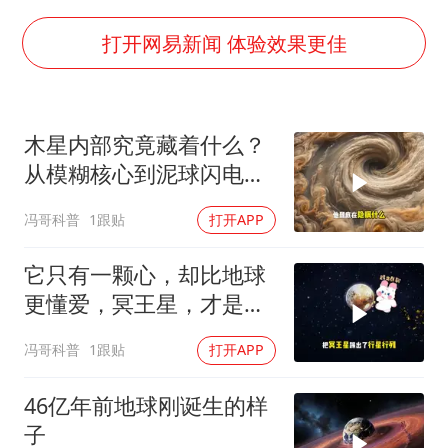
泰国：高度重视中国游客旅游体验
2025年小学教师减少13.19万
打开网易新闻 体验效果更佳
韩军前线部队连曝丑闻
上海大部迎大暴雨
木星内部究竟藏着什么？
《龙餐馆》 冲奖
从模糊核心到泥球闪电，
笔试第一被劝弃考涉事副校长被撤职
重塑太阳系起源
冯哥科普
1跟贴
打开APP
奋力开创中国式现代化建设新局面
它只有一颗心，却比地球
更懂爱，冥王星，才是太
阳系最孤独的
冯哥科普
1跟贴
打开APP
46亿年前地球刚诞生的样
子