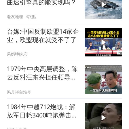
曲速引擎真的能实现吗？
老友地理
4跟贴
台媒:中国反制欧盟14家企
业，欧盟现在就受不了了
果妈聊娱乐
1979年中央高层调整，陈
云反对汪东兴担任领导职
务
风月得自难寻
1984年中越712炮战：解
放军日耗3400吨炮弹击溃
越军