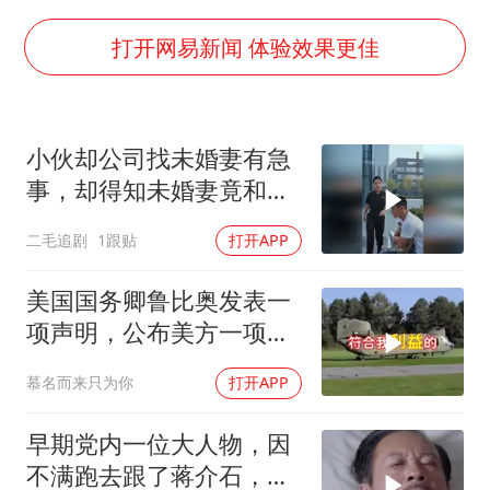
女主硬加吻戏短剧已下架
包文婧：二胎很难一碗水端平
打开网易新闻 体验效果更佳
浙江台州《告全体市民书》
香港宏福苑火灾或由烟头引起
小伙却公司找未婚妻有急
黄金创今年来最大单周涨幅
事，却得知未婚妻竟和别
郑丽文：台湾从来没有“独立”过
人订婚！
二毛追剧
1跟贴
打开APP
网传《披荆斩棘2026》名单
人民的健康、体质、幸福一脉相承
美国国务卿鲁比奥发表一
项声明，公布美方一项重
要决定
慕名而来只为你
打开APP
早期党内一位大人物，因
不满跑去跟了蒋介石，不