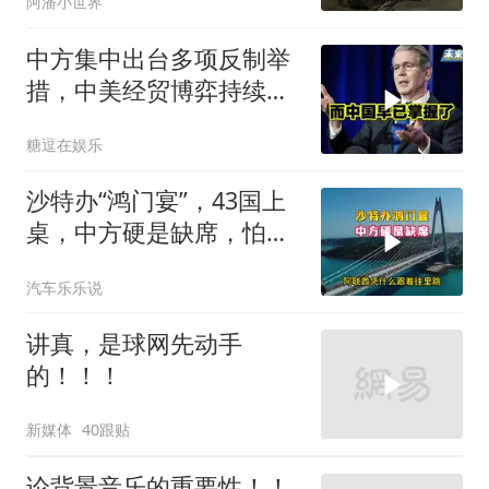
阿潘小世界
中方集中出台多项反制举
措，中美经贸博弈持续升
级
糖逗在娱乐
沙特办“鸿门宴”，43国上
桌，中方硬是缺席，怕得
罪伊朗？格局小了
汽车乐乐说
讲真，是球网先动手
的！！！
新媒体
40跟贴
论背景音乐的重要性！！