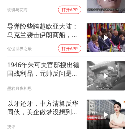
料晚年竟悲惨死
玫瑰与花海
打开APP
导弹险些跨越欧亚大陆：
乌克兰袭击伊朗商船，差
点引爆两场战争的“连环
侃侃世界之最
打开APP
雷”
1946年朱可夫官邸搜出德
国战利品，元帅反问是否
需辞职
墨君月夜相思
以牙还牙，中方清算反华
同伙，美企做梦没想到：
中国会做的这么绝
戎评