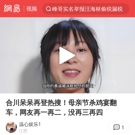
视频
峰哥实名举报汪海林偷税漏税
解锁各地夏日限定体验
富婆带资进组给自己硬加60多场吻戏
酒店回应车内过夜被收150元
名创优品一次性内裤 颜面尽失
“六爷”挂一颗出场
金饰克价一夜涨回1300元
00:00
04:26
白海豚将正面袭击贯穿浙江
Play
Ent
full
视频丨中国东方电气集团原党组副书记、董事宋致远被查
合川呆呆再登热搜！母亲节杀鸡宴翻
车，网友再一再二，没再三再四
梁家辉：到内地拍戏不是北上是回归
牛津大学一纸声明甩不了锅
温心娱乐1
1
江西