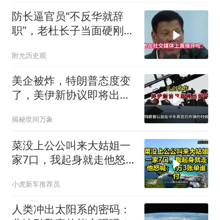
防长逼官员“不反华就辞
职”，老杜长子当面硬刚：
你凭什么？
附允历史观
美企被炸，特朗普态度变
了，美伊新协议即将出
炉？又被中方说中了
揭秘世间万象
菜没上公公叫来大姑姐一
家7口，我起身就走他怒
喊：1万3账单谁付
小虎新车推荐员
人类冲出太阳系的密码：