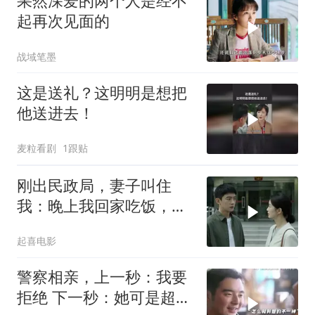
果然深爱的两个人是经不
起再次见面的
战域笔墨
这是送礼？这明明是想把
他送进去！
麦粒看剧
1跟贴
刚出民政局，妻子叫住
我：晚上我回家吃饭，想
喝你炖的汤了。我一笑
起喜电影
警察相亲，上一秒：我要
拒绝 下一秒：她可是超模