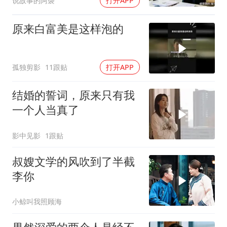
说故事的阿袭
打开APP
原来白富美是这样泡的
孤独剪影
11跟贴
打开APP
结婚的誓词，原来只有我
一个人当真了
影中见影
1跟贴
叔嫂文学的风吹到了半截
李你
小鲸叫我照顾海