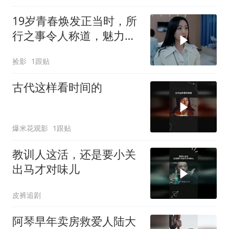
19岁青春焕发正当时，所
行之事令人称道，魅力与
潜力共绽放
捡影
1跟贴
古代这样看时间的
爆米花观影
1跟贴
教训人这活，还是要小关
出马才对味儿
皮裤追剧
阿琴早年卖房救爱人陆大