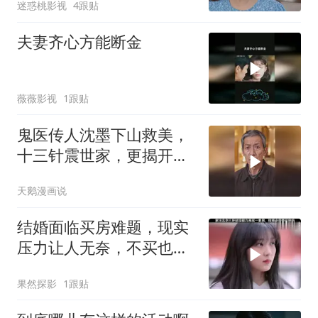
迷惑桃影视
4跟贴
夫妻齐心方能断金
薇薇影视
1跟贴
鬼医传人沈墨下山救美，
十三针震世家，更揭开师
门惊天秘辛
天鹅漫画说
结婚面临买房难题，现实
压力让人无奈，不买也有
可行之路
果然探影
1跟贴