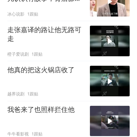
很值得品
冰心说影
1跟贴
走张嘉译的路让他无路可
走
橙子爱说剧
1跟贴
他真的把这火锅店收了
越界说剧
1跟贴
我爸来了也照样拦住他
牛牛看影视
1跟贴