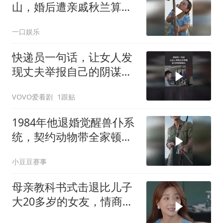
山，婚后遭亲戚秋兰算
计，丈夫车祸离世，长女
一口娱乐
念念被强行夺走
快递员一句话，让女人发
现丈夫举报自己的阴谋诡
计
VOVO爱看剧
1跟贴
1984年他退婚觉醒兽仆系
统，契约动物带全家顿顿
有肉
小豆豆赛事
母亲教科书式击退比儿子
大20多岁的女友，情商太
高了！