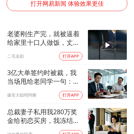
巡查组提问 工作人员偷用手机查答案
打开网易新闻 体验效果更佳
看守所辅警收受10万获刑1年
现代版摸金校尉落网查获400多枚古币
老婆刚生产完，就被逼着
消费新图景｜多举措提升消费体验 释放夏日经济活力
给家里十口人做饭，丈夫
泰国一女公务员妆容引争议 本人回应
傻眼了！
二毛追剧
打开APP
女子利用漏洞0元薅走3000多件家电
奋进开新局 实干挑大梁
3亿大单签约时被裁，我
当场甩给老同学一句：不
签了
爆笑大聪明阿夔
打开APP
总裁妻子私用我280万奖
金给初恋买房，我冻结所
有账户，她哭着求我回来