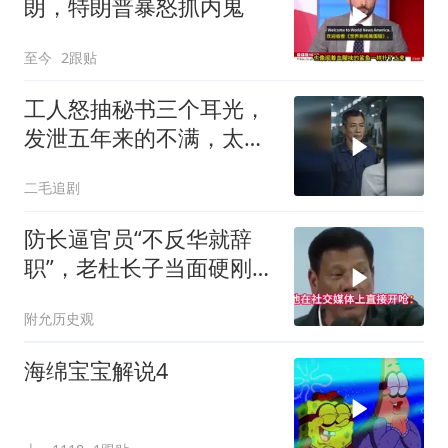
朗，特朗普暴怒抓内鬼
至今
2跟贴
工人怒抽秘书三个耳光，
发泄五年来的不满，太解
气了！
二毛追剧
防长逼官员“不反华就辞
职”，老杜长子当面硬刚：
你凭什么？
附允历史观
海绵宝宝解说4