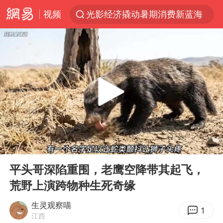
视频
光影经济撬动暑期消费新蓝海
浙江上海等地有大雨或暴雨
马克·艾伦退出斯诺克中国公开赛
西湖突现狂风暴雨 游客瞬间被浇透
金饰克价一夜涨回1300元
新疆景区自驾服务费改为按车收费
“不怕六爷挂得多 就怕六爷挂一颗”
00:00
04:13
多家A股公司收到美国关税退款
Play
Ent
full
直击东北超：哈尔滨vs通辽
平头哥深陷重围，老鹰空降带其起飞，
荒野上演跨物种生死奇缘
白海豚将正面袭击贯穿浙江
视频丨中国东方电气集团原党组副书记、董事宋致远被查
生灵观察喵
1
江西