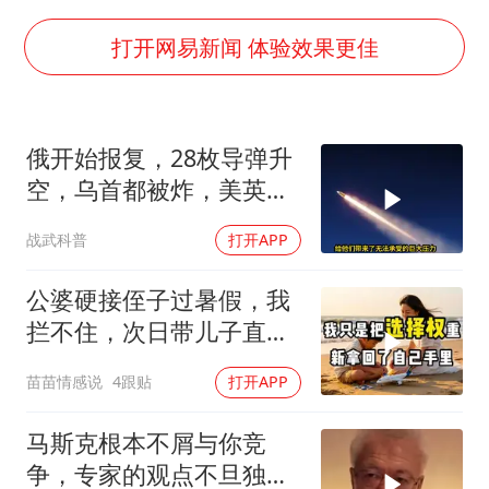
香港宏福苑火灾或由烟头引起
酒店回应车内过夜被收150元
打开网易新闻 体验效果更佳
几元成本的AI广告导致千万市值蒸发
36岁男演员成景区NPC后人气爆棚
俄开始报复，28枚导弹升
浙江台州《告全体市民书》
空，乌首都被炸，美英法
梁家辉百花奖演讲落泪
德失声
战武科普
打开APP
人民的健康、体质、幸福一脉相承
公婆硬接侄子过暑假，我
拦不住，次日带儿子直飞
普吉岛，婆婆傻眼
苗苗情感说
4跟贴
打开APP
马斯克根本不屑与你竞
争，专家的观点不旦独到