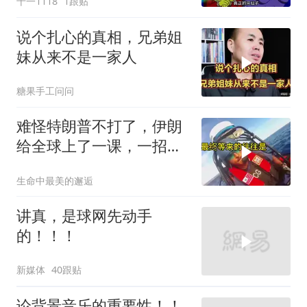
十一1118
1跟贴
说个扎心的真相，兄弟姐
妹从来不是一家人
糖果手工问问
难怪特朗普不打了，伊朗
给全球上了一课，一招吃
定美国，迎来转折
生命中最美的邂逅
讲真，是球网先动手
的！！！
新媒体
40跟贴
论背景音乐的重要性！！