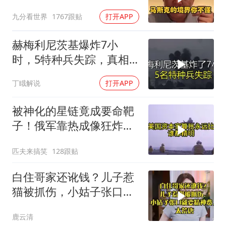
还很清新
九分看世界
1767跟贴
打开APP
赫梅利尼茨基爆炸7小
时，5特种兵失踪，真相
远超想象
丁睋解说
打开APP
被神化的星链竟成要命靶
子！俄军靠热成像狂炸卫
星站，乌军沦为睁眼瞎到
匹夫来搞笑
128跟贴
底有多惨？
白住哥家还讹钱？儿子惹
猫被抓伤，小姑子张口就
要精神费，太荒唐
鹿云清