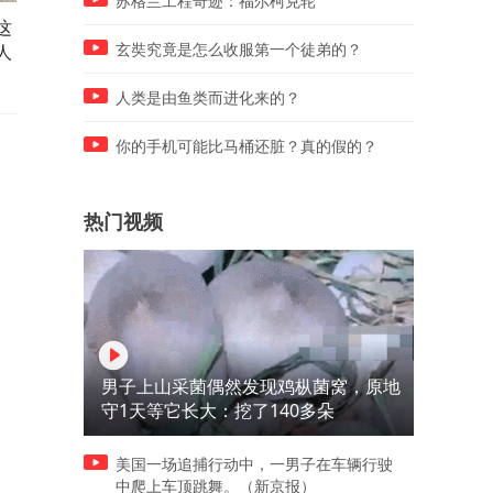
苏格兰工程奇迹：福尔柯克轮
这
母熊寻子——熊妈妈心急如
草原的清道夫：一场自然的
人
焚，熊孩子竟在树顶
选
玄奘究竟是怎么收服第一个徒弟的？
人类是由鱼类而进化来的？
你的手机可能比马桶还脏？真的假的？
热门视频
男子上山采菌偶然发现鸡枞菌窝，原地
守1天等它长大：挖了140多朵
美国一场追捕行动中，一男子在车辆行驶
中爬上车顶跳舞。（新京报）