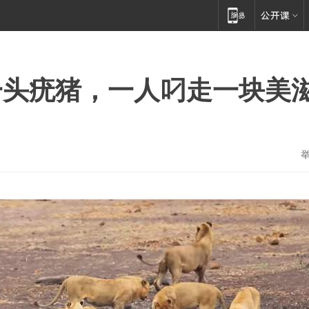
一头疣猪，一人叼走一块美