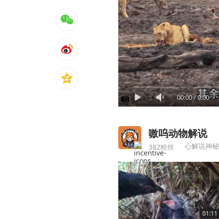
00:00
/
0:00
嗷呜动物解说
心解说神秘
382粉丝
01:11