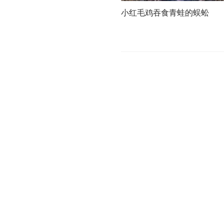
小红毛鸡吞食青蛙的蜈蚣