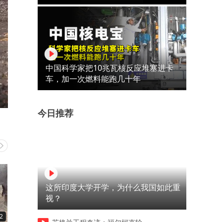
中国科学家把10兆瓦核反应堆塞进卡
车，加一次燃料能跑几十年
今日推荐
这所印度大学开学，为什么我国如此重
视？
2
00:53
02:50