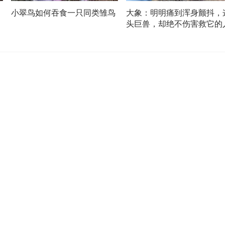
小翠鸟如何吞食一只同类雏鸟
大象：明明痛到浑身颤抖，
头巨兽，却绝不伤害救它的