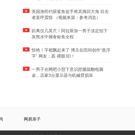
美国渔民钓获鲨鱼徒手将其拽回大海 目击
者直呼震惊 （视频来源：参考消息）
距离仅几英尺！阿拉斯加一男子淡定拍下
灰熊水中捕食鲑鱼全程
惊艳！字都飘起来了 博主在田间创作“悬浮
字” 网友：真·裸眼3D！
一男子在网吧小憩下意识蹬腿踹翻电脑
桌，店家3台显示器与机械臂损坏
尚
网易亲子