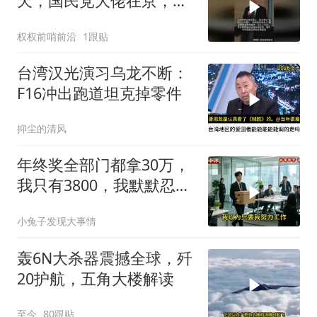
天，国民党大佬在京，交
底郑丽文两岸路线
权权前哨前沿
1跟贴
台湾汉光演习乌龙不断：
F16冲出跑道坦克掉零件
抑尘的清风
年终奖全部门都拿30万，
我只有3800，我默默忍
受，七天后合同到期我离
小兔子发现大事情
职
轰6N大杀器震撼全球，歼
20护航，五角大楼解读
至今
80跟贴