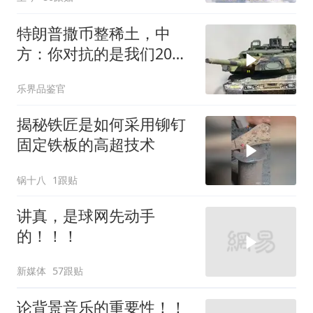
特朗普撒币整稀土，中
方：你对抗的是我们20年
的读书声
乐界品鉴官
揭秘铁匠是如何采用铆钉
固定铁板的高超技术
锅十八
1跟贴
讲真，是球网先动手
的！！！
新媒体
57跟贴
论背景音乐的重要性！！