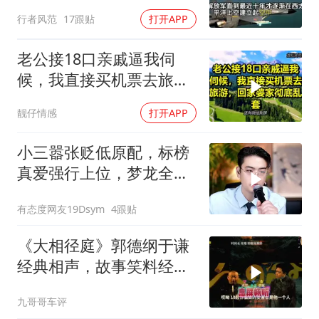
行者风范
17跟贴
打开APP
老公接18口亲戚逼我伺
候，我直接买机票去旅
游，回家婆家彻底乱套
靓仔情感
打开APP
小三嚣张贬低原配，标榜
真爱强行上位，梦龙全程
怒斥句句戳破谎言
有态度网友19Dsym
4跟贴
《大相径庭》郭德纲于谦
经典相声，故事笑料经典
不断！
九哥哥车评