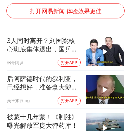
上门女婿出轨女邻居多年被判重婚罪
打开网易新闻 体验效果更佳
国足U17与阿森纳决赛取消 并列冠军
香港刷新1884年以来最高气温纪录
上海全力守护市民“菜篮子”
3人同时离开？刘国梁核
暑期研学游升温 在旅途中增长知识
心班底集体退出，国乒管
猫咪过火把节被抹成黑猫
理层迎重大调整！
枫哥闲谈
打开APP
宝妈给四胞胎取名平安喜乐
后阿萨德时代的叙利亚，
BLG经理辟谣Bin离队
已经想好，准备拿大鹅石
总书记点赞的非遗苗绣焕发新生机
油叩响西方大门
吴王旅行ing
打开APP
被蒙十几年蒙！《制胜》
曝光解放军庞大弹药库！