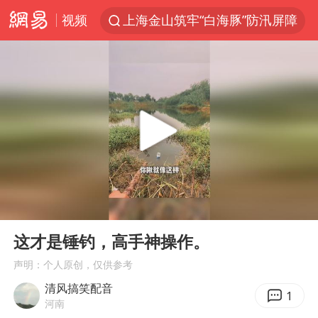
视频
上海金山筑牢“白海豚”防汛屏障
《披荆斩棘2026》阵容官宣
夏日经济乘热而上 消费市场向新而行
白海豚对华东华北影响会大于巴威
于东来回应胖东来近25年老店年底关闭
以拒绝“和平委员会”的加沙和平计划
浙江省甬江发生2026年第1号洪水
00:00
00:14
独闯南太行的失联女生最后轨迹已确认
Play
Ent
full
美将每月供乌爱国者拦截导弹
这才是锤钓，高手神操作。
全球最大级别运输船通过长江大桥
声明：个人原创，仅供参考
清风搞笑配音
央视新主播李秋莹母校发文祝贺
1
河南