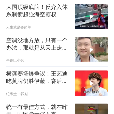
大国顶级底牌！反介入体
系制衡超强海空霸权
人生就是要简单
空调没地方放，只有一个
办法，那就是从天上走，
老师傅一招拿下
牛锅巴小钒
横滨赛场爆争议！王艺迪
吃黄牌仍胜伊藤，赛后一
幕令全场肃然起敬
纪事堂
1跟贴
统一有最佳方式，就在昨