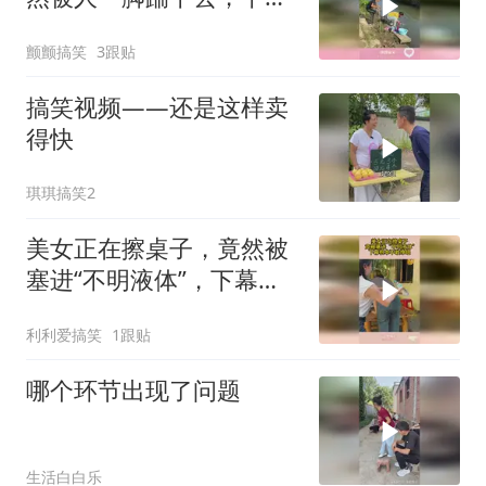
美女直接傻眼
颤颤搞笑
3跟贴
搞笑视频——还是这样卖
得快
琪琪搞笑2
美女正在擦桌子，竟然被
塞进“不明液体”，下幕根
本不敢睁眼
利利爱搞笑
1跟贴
哪个环节出现了问题
生活白白乐