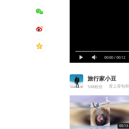
00:00
/
00:12
旅行家小豆
背上背包和
548粉丝
00:13