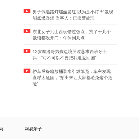
男子偶遇路灯螺丝发红 以为是小灯 却发现
能点燃香烟 当事人：已报警处理
东北女子到山西玩错过饭点，找了十几个
饭馆都没开门：午休到几点
12岁摩洛哥男孩边境哭泣恳求西班牙士
兵：“可不可以不要把我遣返回国”
轿车后备箱放桶装水引燃纸壳，车主发现
直呼太危险，“拍出来让大家都避免这个危
险”
尚
网易亲子