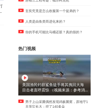
苏格兰工程奇迹：福尔柯克轮
打
花七千请来的金牌保姆，趁没
国外的外卖小哥，看完腰间
她
人在竟嚼碎了喂孩子，这算怎
装备，就知道这辈子肯定没
玄奘究竟是怎么收服第一个徒弟的？
么回事？
评
人类是由鱼类而进化来的？
你的手机可能比马桶还脏？真的假的？
热门视频
美国渔民钓获鲨鱼徒手将其拽回大海
目击者直呼震惊 （视频来源：参考消
息）
男子上山采菌偶然发现鸡枞菌窝，原地守1
天等它长大：挖了140多朵