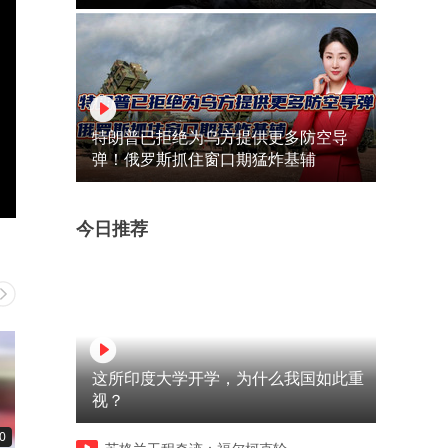
特朗普已拒绝为乌方提供更多防空导
弹！俄罗斯抓住窗口期猛炸基辅
今日推荐
这所印度大学开学，为什么我国如此重
视？
0
00:10
00:10