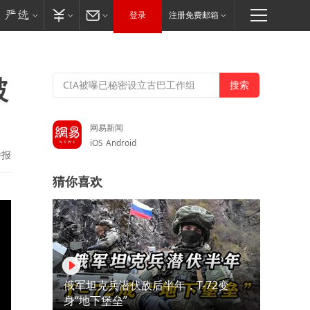
登录
注册免费邮箱
破
网易新闻
iOS
Android
举报
猜你喜欢
俄军坦克兵潜伏敌后半年，T-72变
身“地下堡垒”