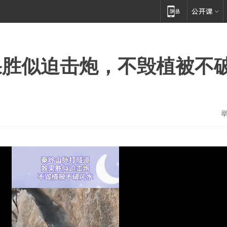
果胜似迫击炮，不毁植被不