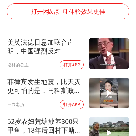
上海全力守护市民“菜篮子”
打开网易新闻 体验效果更佳
央视新主播李秋莹母校发文祝贺
国足U17与阿森纳决赛取消 并列冠军
以军士兵把枪口对准中国记者
美英法德日意加联合声
暑期研学游升温 在旅途中增长知识
明，中国强烈反对
猫咪过火把节被抹成黑猫
格林的公主
打开APP
BLG经理辟谣Bin离队
菲律宾发生地震，比天灾
总书记点赞的非遗苗绣焕发新生机
更可怕的是，马科斯政府
无底线挑衅中国
三农老历
打开APP
52岁农妇荒塘放养300只
甲鱼，18年后回村下塘瞬