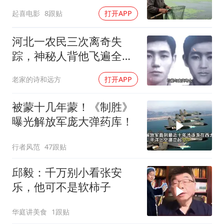
间傻眼
起喜电影
8跟贴
打开APP
河北一农民三次离奇失
踪，神秘人背他飞遍全中
国，幕后真相是什么
老家的诗和远方
打开APP
被蒙十几年蒙！《制胜》
曝光解放军庞大弹药库！
行者风范
47跟贴
邱毅：千万别小看张安
乐，他可不是软柿子
华庭讲美食
1跟贴