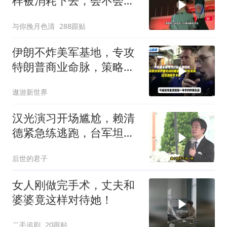
样被消耗下去，会不会灭
亡？
与你挽月色清
288跟贴
伊朗不炸美军基地，专攻
特朗普商业命脉，策略高
明
遨游新世界
汉光演习开场尴尬，赖清
德紧急练逃跑，台军坦克
掉零件
后世的君子
女人刚做完手术，丈夫和
婆婆竟这样对待她！
二毛追剧
20跟贴