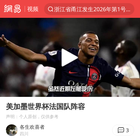
视频
浙江省甬江发生2026年第1号洪水
夏日经济乘热而上 消费市场向新而行
《披荆斩棘2026》阵容官宣
于东来回应胖东来近25年老店年底关闭
哈马斯称坚持加沙停火协议路线图
白海豚对华东华北影响会大于巴威
独闯南太行的失联女生最后轨迹已确认
00:00
01:17
刘嘉玲晒与周星驰合照
Play
Ent
full
浙江近300条预警生效中 今夜大部暴雨
美加墨世界杯法国队阵容
香港刷新1884年以来最高气温纪录
声明：个人原创，仅供参考
各生欢喜者
上门女婿出轨女邻居多年被判重婚罪
3
四川