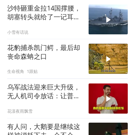
沙特砸重金拉14国撑腰，
胡塞转头就给了一记耳
光，红海这条命脉真要断
小雪有话说
了？
花豹捕杀凯门鳄，最后却
丧命森蚺之口
生命视角
1跟贴
乌军战法迎来巨大升级，
无人机司令放话：让普京
看看，谁才是赢家
花漾夜雨飘雪
有人问，大鹅要是继续这