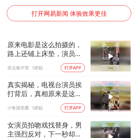
杭州全市有序停课
36岁男演员成景区NPC后人气爆棚
打开网易新闻 体验效果更佳
“不怕六爷挂得多 就怕六爷挂一颗”
全民健身事业高质量发展
原来电影是这么拍摄的，
梁家辉百花奖演讲落泪
路上还铺上床垫，演员们
乐享全民健身 共筑健康中国
真是娇生惯养
笑点集中营
1跟贴
打开APP
真实揭秘，电视台演员挨
打背后，真相原来是这样
挨打的！
小鱼搞笑菌
1跟贴
打开APP
女演员拍吻戏找替身，男
主强烈反对，下一秒却打