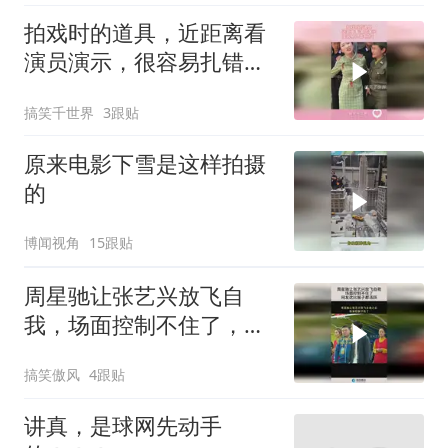
拍戏时的道具，近距离看
演员演示，很容易扎错地
方！
搞笑千世界
3跟贴
原来电影下雪是这样拍摄
的
博闻视角
15跟贴
周星驰让张艺兴放飞自
我，场面控制不住了，网
友：这比猴子都活跃！
搞笑傲风
4跟贴
讲真，是球网先动手