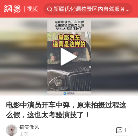
视频
新疆优化调整景区内自驾服务费
“新疆的交警怎么个个像我妈”
西湖突现狂风暴雨 游客瞬间被浇透
香港正式允许“拒绝抢救”
情侣在平潭拍日出时坠崖致一死一伤
《欢迎来龙餐馆》口碑
白海豚将正面袭击贯穿浙江
00:00
00:16
郑丽文：台湾从来没有“独立”过
Play
Ent
full
几元成本的AI广告导致千万市值蒸发
电影中演员开车中弹，原来拍摄过程这
么假，这也太考验演技了！
酒店回应车内过夜被收150元
商场现钱学森巨幅海报 负责人回应
搞笑傲风
1
山东