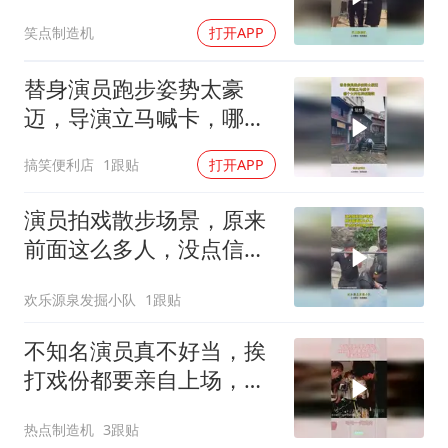
脸了！
笑点制造机
打开APP
替身演员跑步姿势太豪
迈，导演立马喊卡，哪个
女的这样喊跑啊！
搞笑便利店
1跟贴
打开APP
演员拍戏散步场景，原来
前面这么多人，没点信念
感真不行！
欢乐源泉发掘小队
1跟贴
不知名演员真不好当，挨
打戏份都要亲自上场，这
美女真抗揍
热点制造机
3跟贴