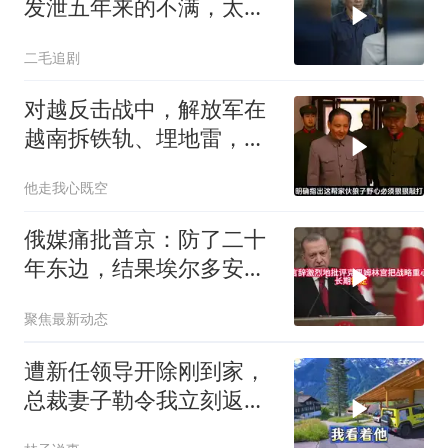
发泄五年来的不满，太解
气了！
二毛追剧
对越反击战中，解放军在
越南拆铁轨、埋地雷，是
真的吗？
他走我心既空
俄媒痛批普京：防了二十
年东边，结果埃尔多安把
后院抄了
聚焦最新动态
遭新任领导开除刚到家，
总裁妻子勒令我立刻返
岗，我直言她无权命令我