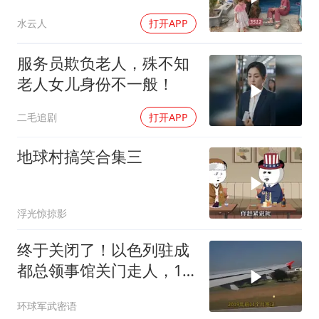
水云人
打开APP
服务员欺负老人，殊不知
老人女儿身份不一般！
二毛追剧
打开APP
地球村搞笑合集三
浮光惊掠影
终于关闭了！以色列驻成
都总领事馆关门走人，12
年一个轮回
环球军武密语