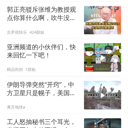
郭正亮驳斥张维为教授观
点你算什么啊，吹牛没
用！
吉罗很快乐
424跟贴
亚洲频道的小伙伴们，快
来回忆一下吧！
精品街拍
1跟贴
伊朗导弹突然“开窍”，中
方卫星只是幌子，美国真
正怕的是两件事
离开地球a
工人怒抽秘书三个耳光，