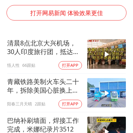
几元成本的AI广告导致千万市值蒸发
酒店回应车内过夜被收150元
打开网易新闻 体验效果更佳
杭州全市有序停课
商场现钱学森巨幅海报 负责人回应
清晨8点北京大兴机场，
“不怕六爷挂得多 就怕六爷挂一颗”
30人印度旅行团，抵达，
全民健身事业高质量发展
坦言不愿再返程！
悟人性
66跟贴
打开APP
乐享全民健身 共筑健康中国
青藏铁路美制火车头二十
年，拆除美国心脏换上绿
色电力
阳春三月天晴
2跟贴
打开APP
巴纳补刷墙面，焊接工作
完成，米娜纪录片3512