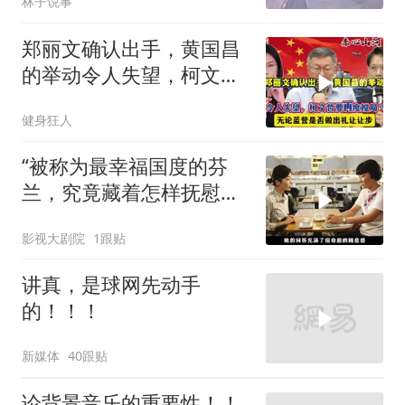
林子说事
郑丽文确认出手，黄国昌
的举动令人失望，柯文哲
要再度搅局？
健身狂人
“被称为最幸福国度的芬
兰，究竟藏着怎样抚慰人
心的烟火气
影视大剧院
1跟贴
讲真，是球网先动手
的！！！
新媒体
40跟贴
论背景音乐的重要性！！