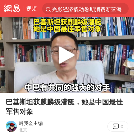
视频
光影经济撬动暑期消费新蓝海
浙江上海等地有大雨或暴雨
新疆优化调整景区内自驾服务费
黄金牛市回来了吗
央视新主播李秋莹孙亚鹏亮相
情侣平潭拍日出坠崖1死1伤
倪萍赵雅芝同框亮相红毯
00:00
03:12
台当局重金为“台独”织“皇帝新衣”
Play
Ent
full
白海豚将正面袭击贯穿浙江
巴基斯坦获麒麟级潜艇，她是中国最佳
军售对象
《欢迎来龙餐馆》口碑
微信又有新功能，你可以“撤回”你的撤回了！
叫我金主编
0
北京