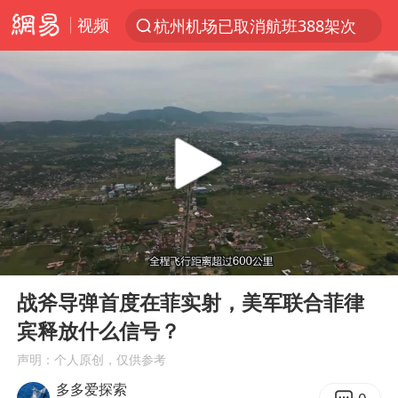
视频
杭州机场已取消航班388架次
上半年我国经营主体结构持续优化
于东来回应胖东来近25年老店年底关闭
《披荆斩棘2026》阵容官宣
中国籍豪华游艇富商之子在泰国被杀
白海豚北上或致京津冀暴雨
美将每月供乌爱国者拦截导弹
00:00
01:01
《龙餐馆》 冲奖
Play
Ent
full
世界第1特鲁姆普斯诺克中国赛一轮游
战斧导弹首度在菲实射，美军联合菲律
宾释放什么信号？
上门女婿出轨女邻居多年被判重婚罪
声明：个人原创，仅供参考
新疆一婚礼线上邀请引热议
多多爱探索