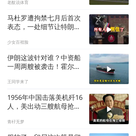
老酖说体育
马杜罗遭拘禁七月后首次
表态，一处细节让特朗普
陷于被动
少女百褶脸
伊朗这波针对谁？中资船
一周两艘被袭击！霍尔木
兹海峡的“安全走廊”神话
王同学来了
彻底破灭！
1956年中国击落美机歼16
人，美出动三艘航母抢尸
体
青杍无梦