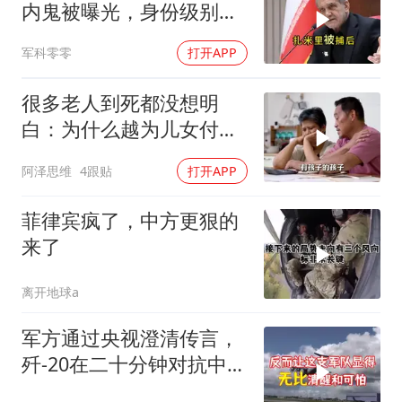
内鬼被曝光，身份级别很
意外
军科零零
打开APP
很多老人到死都没想明
白：为什么越为儿女付
出，晚年越煎熬？
阿泽思维
4跟贴
打开APP
菲律宾疯了，中方更狠的
来了
离开地球a
军方通过央视澄清传言，
歼-20在二十分钟对抗中被
全部摧毁