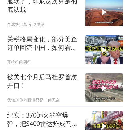
服软了，印尼这次算是彻
底认栽
全球热点幕后
2跟贴
关税格局变化，部分美企
订单回流中国，如何看待
特朗普关税政策得失。来
开挖机的阿行
听听
被关七个月后马杜罗首次
开口！
我知道你的眼泪只是一种无奈
纪实：370远火的空爆
弹，把S400雷达炸成马蜂