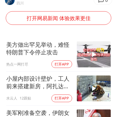
香港刷新1884年以来最高气温纪录
0
四川
国足U17与阿森纳决赛取消 并列冠军
打开网易新闻 体验效果更佳
构建更高水平的全民健身公共服务体系
云南一男子胃中取出180颗铁钉
景区回应“麦积山石窟看完需2000元”
美方做出罕见举动，难怪
曹颖儿子首次演长剧
特朗普下令停止攻击
以军士兵把枪口对准中国记者
热点一网打尽
打开APP
奋力开创中国式现代化建设新局面
小屋内部设计壁炉，工人
前来搭建新房，阿扎达思
念卡迪尔
水云人
12跟贴
打开APP
美军刚准备空袭，伊朗女