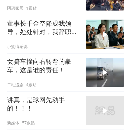
窝，靶标惨状让台军急眼
阿离家居
1跟贴
了
董事长千金空降成我领
导，处处针对，我辞职
后，3个月公司损失数亿
小蜜情感说
女骑车撞向右转弯的豪
车，这是谁的责任！
二毛追剧
4跟贴
讲真，是球网先动手
的！！！
新媒体
57跟贴